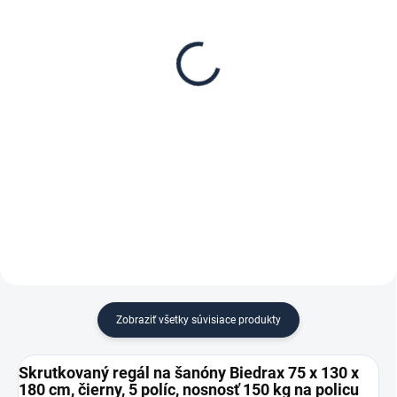
Poschodie k regálu
Zábrana pre skrutkovaný
Biedrax 75 x 130 cm,
regál Biedrax 75 cm
čierna, nosnosť 150 kg
čierna
€102,70
€8,90
€84,90 bez DPH
€7,40 bez DPH
−
+
−
+
Do košíka
Do košíka
Zobraziť všetky súvisiace produkty
Skrutkovaný regál na šanóny Biedrax 75 x 130 x
180 cm, čierny, 5 políc, nosnosť 150 kg na policu