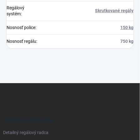
Regálový
Skrutkované regály
systém
:
Nosnosť police
:
150 kg
Nosnosť regálu
:
750 kg
Z
á
p
ä
t
i
VŠETKO O REGÁLOCH
e
Detailný regálový radca