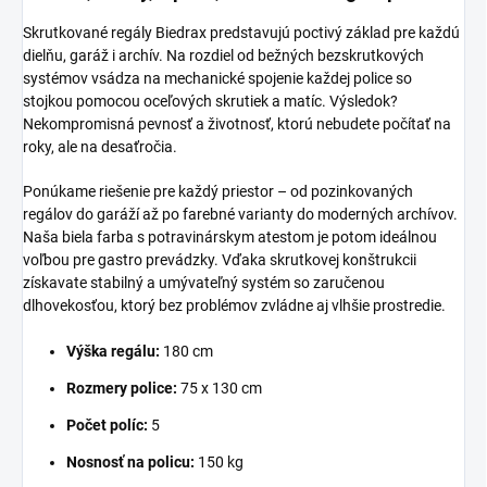
Skrutkované regály Biedrax predstavujú poctivý základ pre každú
dielňu, garáž i archív. Na rozdiel od bežných bezskrutkových
systémov vsádza na mechanické spojenie každej police so
stojkou pomocou oceľových skrutiek a matíc. Výsledok?
Nekompromisná pevnosť a životnosť, ktorú nebudete počítať na
roky, ale na desaťročia.
Ponúkame riešenie pre každý priestor – od pozinkovaných
regálov do garáží až po farebné varianty do moderných archívov.
Naša biela farba s potravinárskym atestom je potom ideálnou
voľbou pre gastro prevádzky. Vďaka skrutkovej konštrukcii
získavate stabilný a umývateľný systém so zaručenou
dlhovekosťou, ktorý bez problémov zvládne aj vlhšie prostredie.
Výška regálu:
180 cm
Rozmery police:
75 x 130 cm
Počet políc:
5
Nosnosť na policu:
150 kg