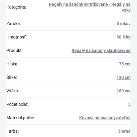
Regály na šanóny skrutkované - Regály na
Kategória
:
veky
Záruka
:
5 rokov
Hmotnosť
:
50.5 kg
Produkt
:
Regály na šanóny skrutkované
Hĺbka
:
75 cm
Šírka
:
130 cm
Výška
:
180 cm
Počet políc
:
5
Materiál police
:
Kovová polica umývateľná
Farba
:
čierna