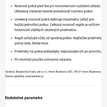
Nosnosť police platí iba pri rovnomernom rozložení záťaže.
Ukladaný materiál nesmie presahovať rozmery police.
Uvedená nosnosť police definuje maximálnu záťaž pre
každú jednotlivú policu. Celková nosnosť regálu je súčtom
hmotností všetkých uložených predmetov.
Regál zaťažujte vždy od spodnej police. Najťažšie predmety
patria dole, ľahšie hore.
Predmety na police pokladajte, neposúvajte ich po povrchu.
Pri montáži použite ochranné rukavice.
Výrobca: Bludovický Svatý Ján s.r.o., Horní Bludovice 307, 739 37 Horní Bludovice,
Česká republika, www.biedrax.cz
Dodatočné parametre