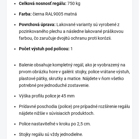
Celková nosnosť regálu:
750 kg
Farba:
čierna RAL9005 matná
Povrchová úprava:
Lakované varianty sú vyrobené z
pozinkovaného plechu a následne lakované práškovou
farbou, čo zaručuje dvojitú ochranu proti korózii.
Počet výstuh pod policou:
1
Balenie obsahuje kompletný regál, ako je vyobrazený na
prvom obrázku hore v galérii: stojky, police vrátane výstuh,
plastové pätky, skrutky a matice. Nájdete v ňom všetko
potrebné pre jednoduché zostavenie.
Výška profilu police je 45 mm
Prídavné poschodia (police) pre prípadné rozšírenie regálu
nájdete nižšie v súvisiacich produktoch.
Police nastaviteľné v kroku po 2,5 cm.
Stojky regálu sú vždy jednodielne.