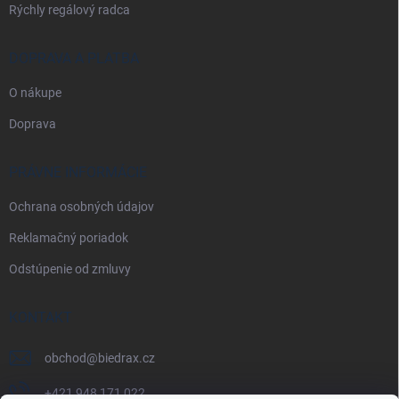
Rýchly regálový radca
DOPRAVA A PLATBA
O nákupe
Doprava
PRÁVNE INFORMÁCIE
Ochrana osobných údajov
Reklamačný poriadok
Odstúpenie od zmluvy
KONTAKT
obchod
@
biedrax.cz
+421 948 171 022