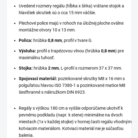
Uvedené rozmery regálu (hĺbka x šírka) vrátane stojok a
hlavičiek skrutiek sú o cca 15 mm väčšie.
Plechové police majú v rohoch na úložnej ploche oválne
montážne otvory 10 x 13 mm.
Polica:
hrúbka
0,8 mm
, profil v tvare G.
Výstuha:
profil s trapézovou vlnou (hrúbka
0,8 mm
) pre
maximálnu tuhosť.
Stojka:
hrúbka
2 mm
, L-profil s rozmerom 37 x 37 mm.
Spojovací materiál:
pozinkované skrutky M8 x 16 mm s
polguľatou hlavou ISO 7380-1 a pozinkované matice M8
šesťhranné s nákružkom DIN 6923.
Regály s výškou 180 cm a vyššie odporúčame ukotviť k
pevnému podkladu (napr. k stene) minimálne na dvoch
miestach (1x v každej stojke) v hornej časti regálu vhodným
kotviacim materiálom. Kotviaci materiál nie je súčasťou
balenia.