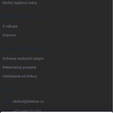
Rýchly regálový radca
DOPRAVA A PLATBA
O nákupe
Doprava
PRÁVNE INFORMÁCIE
Ochrana osobných údajov
Reklamačný poriadok
Odstúpenie od zmluvy
KONTAKT
obchod
@
biedrax.cz
+421 948 171 022