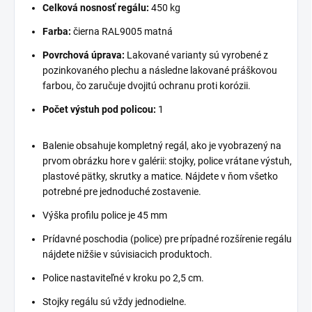
Celková nosnosť regálu:
450 kg
Farba:
čierna RAL9005 matná
Povrchová úprava:
Lakované varianty sú vyrobené z
pozinkovaného plechu a následne lakované práškovou
farbou, čo zaručuje dvojitú ochranu proti korózii.
Počet výstuh pod policou:
1
Balenie obsahuje kompletný regál, ako je vyobrazený na
prvom obrázku hore v galérii: stojky, police vrátane výstuh,
plastové pätky, skrutky a matice. Nájdete v ňom všetko
potrebné pre jednoduché zostavenie.
Výška profilu police je 45 mm
Prídavné poschodia (police) pre prípadné rozšírenie regálu
nájdete nižšie v súvisiacich produktoch.
Police nastaviteľné v kroku po 2,5 cm.
Stojky regálu sú vždy jednodielne.