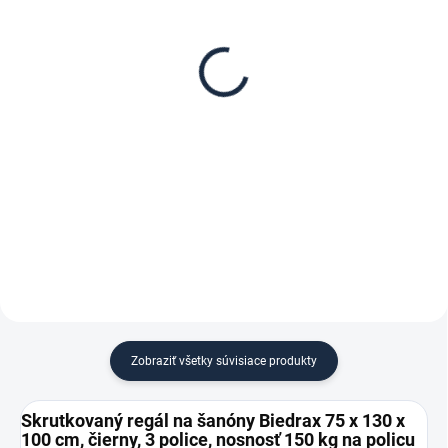
Poschodie k regálu
Zábrana pre skrutkovaný
Biedrax 75 x 130 cm,
regál Biedrax 75 cm
čierna, nosnosť 150 kg
čierna
€102,70
€8,90
€84,90 bez DPH
€7,40 bez DPH
−
+
−
+
Do košíka
Do košíka
Zobraziť všetky súvisiace produkty
Skrutkovaný regál na šanóny Biedrax 75 x 130 x
100 cm, čierny, 3 police, nosnosť 150 kg na policu