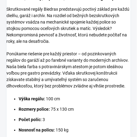
Skrutkované regály Biedrax predstavujú poctivý základ pre každú
dielňu, garáž i archív. Na rozdiel od bežných bezskrutkových
systémov vsádza na mechanické spojenie každej police so
stojkou pomocou oceľových skrutiek a matíc. Výsledok?
Nekompromisná pevnosť a životnosť, ktorú nebudete počítať na
roky, ale na desaťročia.
Ponúkame riešenie pre každý priestor – od pozinkovaných
regálov do garáží až po farebné varianty do moderných archívov.
Naša biela farba s potravinárskym atestom je potom ideálnou
voľbou pre gastro prevádzky. Vďaka skrutkovej konštrukcii
získavate stabilný a umývateľný systém so zaručenou
dlhovekosťou, ktorý bez problémov zvládne aj vlhšie prostredie.
Výška regálu:
100 cm
Rozmery police:
75 x 130 cm
Počet políc:
3
Nosnosť na policu:
150 kg