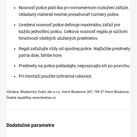
Nosnosť police platí iba pri rovnomernom rozložení záťaže.
Ukladaný materiál nesmie presahovať rozmery police.
Uvedená nosnosť police definuje maximálnu záťaž pre
každú jednotlivú policu. Celková nosnosť regálu je súčtom
hmotností všetkých uložených predmetov.
Regál zaťažujte vždy od spodnej police. Najťažšie predmety
patria dole, ľahšie hore.
Predmety na police pokladajte, neposúvajte ich po povrchu.
Pri montáži použite ochranné rukavice.
Výrobca: Bludovický Svatý Ján s.r.o., Horní Bludovice 307, 739 37 Horní Bludovice,
Česká republika, www.biedrax.cz
Dodatočné parametre