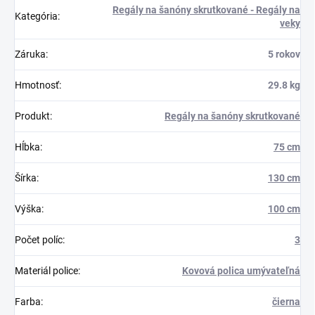
Regály na šanóny skrutkované - Regály na
Kategória
:
veky
Záruka
:
5 rokov
Hmotnosť
:
29.8 kg
Produkt
:
Regály na šanóny skrutkované
Hĺbka
:
75 cm
Šírka
:
130 cm
Výška
:
100 cm
Počet políc
:
3
Materiál police
:
Kovová polica umývateľná
Farba
:
čierna