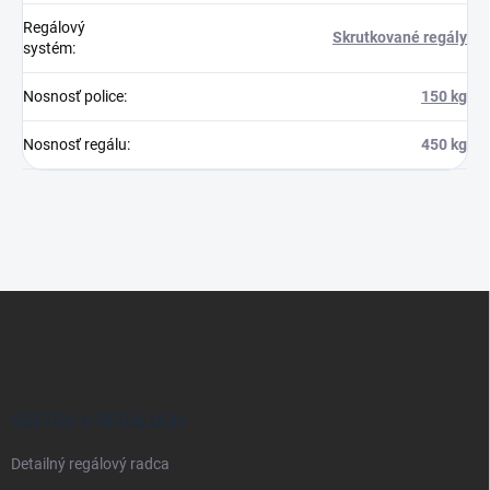
Regálový
Skrutkované regály
systém
:
Nosnosť police
:
150 kg
Nosnosť regálu
:
450 kg
Z
á
p
ä
t
i
VŠETKO O REGÁLOCH
e
Detailný regálový radca