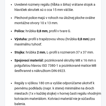
Uvedené rozmery regálu (hĺbka x šírka) vrátane stojok a
hlavičiek skrutiek sú o cca 15 mm väčšie.
Plechové police majú v rohoch na úložnej ploche oválne
montážne otvory 10 x 13 mm.
Polica:
hrúbka
0,8 mm
, profil v tvare G.
Výstuha:
profil s trapézovou vlnou (hrúbka
0,8 mm
) pre
maximálnu tuhosť.
Stojka:
hrúbka
2 mm
, L-profil s rozmerom 37 x 37 mm.
Spojovací materiál:
pozinkované skrutky M8 x 16 mm s
polguľatou hlavou ISO 7380-1 a pozinkované matice M8
šesťhranné s nákružkom DIN 6923.
Regály s výškou 180 cm a vyššie odporúčame ukotviť k
pevnému podkladu (napr. k stene) minimálne na dvoch
miestach (1x v každej stojke) v hornej časti regálu vhodným
kotviacim materiálom. Kotviaci materiál nie je súčasťou
balenia.