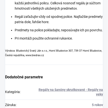
každú jednotlivú policu. Celková nosnosť regálu je súčtom
hmotností všetkých uložených predmetov.
Regál zaťažujte vždy od spodnej police. Najťažšie predmety
patria dole, ľahšie hore.
Predmety na police pokladajte, neposúvajte ich po povrchu.
Pri montáži použite ochranné rukavice.
Výrobca: Bludovický Svatý Ján s.r.o., Horní Bludovice 307, 739 37 Horní Bludovice,
Česká republika, www.biedrax.cz
Dodatočné parametre
Regály na šanóny skrutkované - Regály na
Kategória
:
veky
Záruka
:
5 rokov