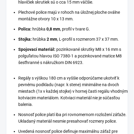
hlavičiek skrutiek sú o cca 15 mm väčšie.
Plechové police majú v rohoch na úložnej ploche oválne
montážne otvory 10 x 13 mm.
Polica:
hrúbka
0,8 mm
, profil v tvare G.
Stojka:
hrúbka
2 mm
, L-profil s rozmerom 37 x 37 mm.
Spojovací materiál:
pozinkované skrutky M8 x 16 mm s
polguľatou hlavou ISO 7380-1 a pozinkované matice M8
šesťhranné s nákružkom DIN 6923.
Regály s výškou 180 cm a vyššie odporúčame ukotviť k
pevnému podkladu (napr. k stene) minimálne na dvoch
miestach (1x v každej stojke) v hornej časti regálu vhodným
kotviacim materiálom. Kotviaci materiál nie je súčasťou
balenia.
Nosnosť police platí iba pri rovnomernom rozložení záťaže.
Ukladaný materiál nesmie presahovať rozmery police.
Uvedená nosnosť police definuje maximálnu záťaž pre