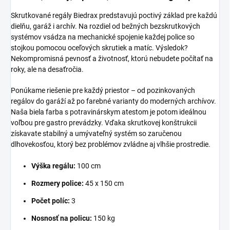
Skrutkované regály Biedrax predstavujú poctivý základ pre každú
dielňu, garáž i archív. Na rozdiel od bežných bezskrutkových
systémov vsádza na mechanické spojenie každej police so
stojkou pomocou oceľových skrutiek a matíc. Výsledok?
Nekompromisná pevnosť a životnosť, ktorú nebudete počítať na
roky, ale na desaťročia.
Ponúkame riešenie pre každý priestor – od pozinkovaných
regálov do garáží až po farebné varianty do moderných archívov.
Naša biela farba s potravinárskym atestom je potom ideálnou
voľbou pre gastro prevádzky. Vďaka skrutkovej konštrukcii
získavate stabilný a umývateľný systém so zaručenou
dlhovekosťou, ktorý bez problémov zvládne aj vlhšie prostredie.
Výška regálu:
100 cm
Rozmery police:
45 x 150 cm
Počet políc:
3
Nosnosť na policu:
150 kg