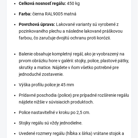
Celková nosnosť regálu:
450 kg
Farba:
čierna RAL9005 matná
Povrchová úprava:
Lakované varianty sú vyrobené z
pozinkovaného plechu a následne lakované práškovou
farbou, čo zaručuje dvojitú ochranu proti korózii.
Balenie obsahuje kompletný regál, ako je vyobrazený na
prvom obrázku hore v galérii: stojky, police, plastové pätky,
skrutky a matice. Nájdete v ňom všetko potrebné pre
jednoduché zostavenie.
Výška profilu police je 45 mm
Prídavné poschodia (police) pre prípadné rozšírenie regálu
nájdete nižšie v súvisiacich produktoch.
Police nastaviteľné v kroku po 2,5 cm.
Stojky regálu sú vždy jednodielne.
Uvedené rozmery regálu (hĺbka x šírka) vrátane stojok a