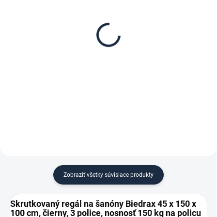
Poschodie k regálu
Zábrana pre skrutkovaný
Biedrax 45 x 150 cm,
regál Biedrax 45 cm
čierna, nosnosť 150 kg
čierna
€87,10
€7,60
€72 bez DPH
€6,30 bez DPH
−
+
−
+
Do košíka
Do košíka
Zobraziť všetky súvisiace produkty
Skrutkovaný regál na šanóny Biedrax 45 x 150 x
100 cm, čierny, 3 police, nosnosť 150 kg na policu