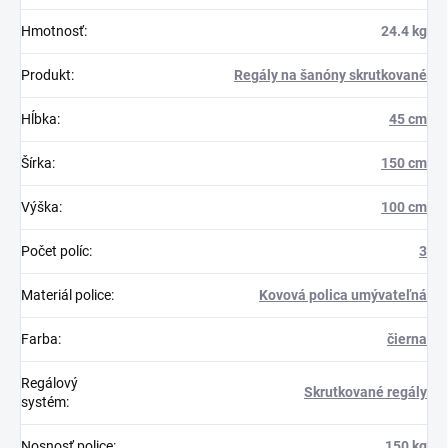
Hmotnosť
:
24.4 kg
Produkt
:
Regály na šanóny skrutkované
Hĺbka
:
45 cm
Šírka
:
150 cm
Výška
:
100 cm
Počet políc
:
3
Materiál police
:
Kovová polica umývateľná
Farba
:
čierna
Regálový
Skrutkované regály
systém
:
Nosnosť police
:
150 kg