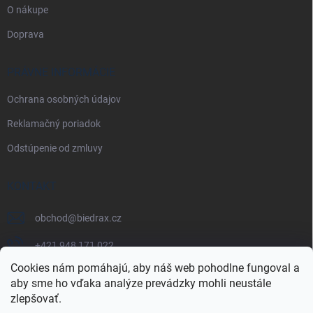
O nákupe
Doprava
PRÁVNE INFORMÁCIE
Ochrana osobných údajov
Reklamačný poriadok
Odstúpenie od zmluvy
KONTAKT
obchod
@
biedrax.cz
+421 948 171 022
Cookies nám pomáhajú, aby náš web pohodlne fungoval a
aby sme ho vďaka analýze prevádzky mohli neustále
zlepšovať.