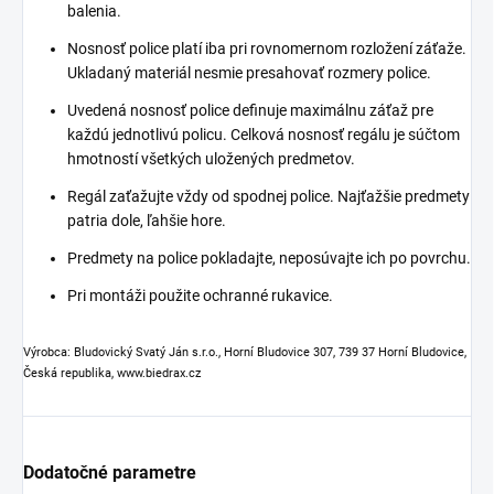
balenia.
Nosnosť police platí iba pri rovnomernom rozložení záťaže.
Ukladaný materiál nesmie presahovať rozmery police.
Uvedená nosnosť police definuje maximálnu záťaž pre
každú jednotlivú policu. Celková nosnosť regálu je súčtom
hmotností všetkých uložených predmetov.
Regál zaťažujte vždy od spodnej police. Najťažšie predmety
patria dole, ľahšie hore.
Predmety na police pokladajte, neposúvajte ich po povrchu.
Pri montáži použite ochranné rukavice.
Výrobca: Bludovický Svatý Ján s.r.o., Horní Bludovice 307, 739 37 Horní Bludovice,
Česká republika, www.biedrax.cz
Dodatočné parametre