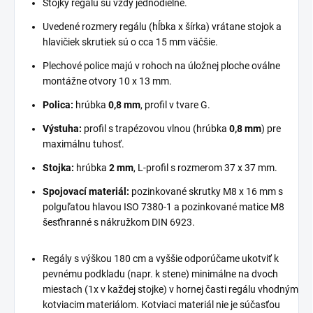
Stojky regálu sú vždy jednodielne.
Uvedené rozmery regálu (hĺbka x šírka) vrátane stojok a
hlavičiek skrutiek sú o cca 15 mm väčšie.
Plechové police majú v rohoch na úložnej ploche oválne
montážne otvory 10 x 13 mm.
Polica:
hrúbka
0,8 mm
, profil v tvare G.
Výstuha:
profil s trapézovou vlnou (hrúbka
0,8 mm
) pre
maximálnu tuhosť.
Stojka:
hrúbka
2 mm
, L-profil s rozmerom 37 x 37 mm.
Spojovací materiál:
pozinkované skrutky M8 x 16 mm s
polguľatou hlavou ISO 7380-1 a pozinkované matice M8
šesťhranné s nákružkom DIN 6923.
Regály s výškou 180 cm a vyššie odporúčame ukotviť k
pevnému podkladu (napr. k stene) minimálne na dvoch
miestach (1x v každej stojke) v hornej časti regálu vhodným
kotviacim materiálom. Kotviaci materiál nie je súčasťou