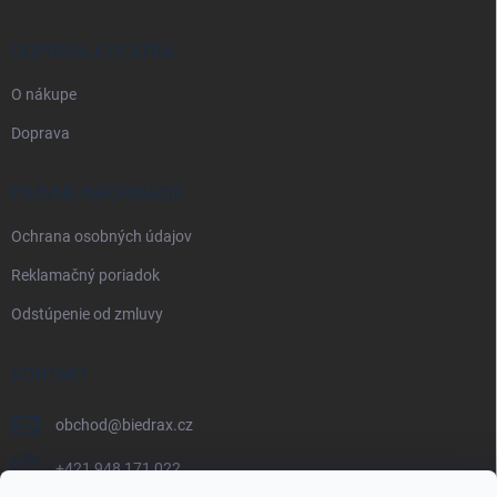
DOPRAVA A PLATBA
O nákupe
Doprava
PRÁVNE INFORMÁCIE
Ochrana osobných údajov
Reklamačný poriadok
Odstúpenie od zmluvy
KONTAKT
obchod
@
biedrax.cz
+421 948 171 022