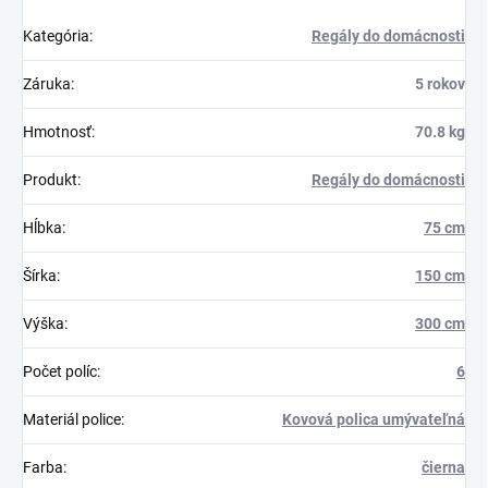
Kategória
:
Regály do domácnosti
Záruka
:
5 rokov
Hmotnosť
:
70.8 kg
Produkt
:
Regály do domácnosti
Hĺbka
:
75 cm
Šírka
:
150 cm
Výška
:
300 cm
Počet políc
:
6
Materiál police
:
Kovová polica umývateľná
Farba
:
čierna