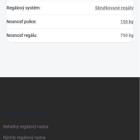
Regálový systém
:
Skrutkované regály
Nosnosť police
:
150 kg
Nosnosť regálu
:
750 kg
Z
á
p
ä
t
i
VŠETKO O REGÁLOCH
e
Detailný regálový radca
Rýchly regálový radca