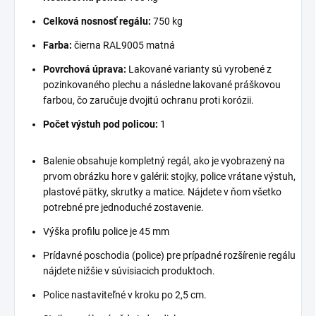
Celková nosnosť regálu:
750 kg
Farba:
čierna RAL9005 matná
Povrchová úprava:
Lakované varianty sú vyrobené z
pozinkovaného plechu a následne lakované práškovou
farbou, čo zaručuje dvojitú ochranu proti korózii.
Počet výstuh pod policou:
1
Balenie obsahuje kompletný regál, ako je vyobrazený na
prvom obrázku hore v galérii: stojky, police vrátane výstuh,
plastové pätky, skrutky a matice. Nájdete v ňom všetko
potrebné pre jednoduché zostavenie.
Výška profilu police je 45 mm
Prídavné poschodia (police) pre prípadné rozšírenie regálu
nájdete nižšie v súvisiacich produktoch.
Police nastaviteľné v kroku po 2,5 cm.