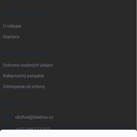
DOPRAVA A PLATBA
O nákupe
Doprava
PRÁVNE INFORMÁCIE
Ochrana osobných údajov
Reklamačný poriadok
Odstúpenie od zmluvy
KONTAKT
obchod
@
biedrax.cz
+421 948 171 022