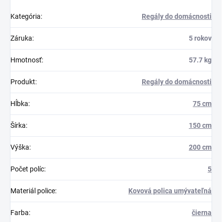
Kategória
:
Regály do domácnosti
Záruka
:
5 rokov
Hmotnosť
:
57.7 kg
Produkt
:
Regály do domácnosti
Hĺbka
:
75 cm
Šírka
:
150 cm
Výška
:
200 cm
Počet políc
:
5
Materiál police
:
Kovová polica umývateľná
Farba
:
čierna