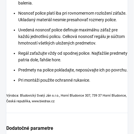
balenia.
Nosnosť police platí iba pri rovnomernom rozložení záťaže.
Ukladaný materiál nesmie presahovať rozmery police.
Uvedená nosnosť police definuje maximálnu záťaž pre
každú jednotlivú policu. Celková nosnosť regálu je súčtom
hmotností všetkých uložených predmetov.
Regál zaťažujte vždy od spodnej police. Najťažšie predmety
patria dole, ľahšie hore.
Predmety na police pokladajte, neposúvajte ich po povrchu.
Pri montáži použite ochranné rukavice.
Výrobca: Bludovický Svatý Ján s.r.o., Horní Bludovice 307, 739 37 Horní Bludovice,
Česká republika, www.biedrax.cz
Dodatočné parametre