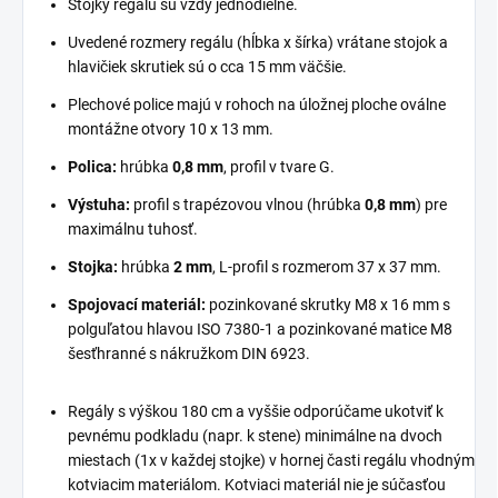
Stojky regálu sú vždy jednodielne.
Uvedené rozmery regálu (hĺbka x šírka) vrátane stojok a
hlavičiek skrutiek sú o cca 15 mm väčšie.
Plechové police majú v rohoch na úložnej ploche oválne
montážne otvory 10 x 13 mm.
Polica:
hrúbka
0,8 mm
, profil v tvare G.
Výstuha:
profil s trapézovou vlnou (hrúbka
0,8 mm
) pre
maximálnu tuhosť.
Stojka:
hrúbka
2 mm
, L-profil s rozmerom 37 x 37 mm.
Spojovací materiál:
pozinkované skrutky M8 x 16 mm s
polguľatou hlavou ISO 7380-1 a pozinkované matice M8
šesťhranné s nákružkom DIN 6923.
Regály s výškou 180 cm a vyššie odporúčame ukotviť k
pevnému podkladu (napr. k stene) minimálne na dvoch
miestach (1x v každej stojke) v hornej časti regálu vhodným
kotviacim materiálom. Kotviaci materiál nie je súčasťou