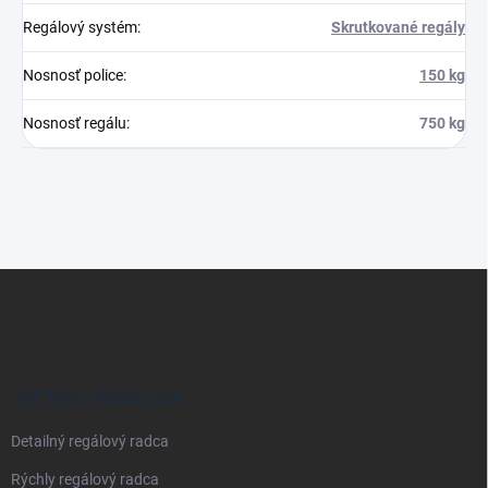
Regálový systém
:
Skrutkované regály
Nosnosť police
:
150 kg
Nosnosť regálu
:
750 kg
Z
á
p
ä
t
i
VŠETKO O REGÁLOCH
e
Detailný regálový radca
Rýchly regálový radca