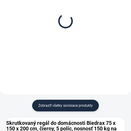
Poschodie k regálu
Zábrana pre skrutkovaný
Biedrax 75 x 150 cm,
regál Biedrax 75 cm
čierna, nosnosť 150 kg
čierna
€121,70
€8,90
€100,60 bez DPH
€7,40 bez DPH
−
+
−
+
Do košíka
Do košíka
Zobraziť všetky súvisiace produkty
Skrutkovaný regál do domácnosti Biedrax 75 x
150 x 200 cm, čierny, 5 políc, nosnosť 150 kg na