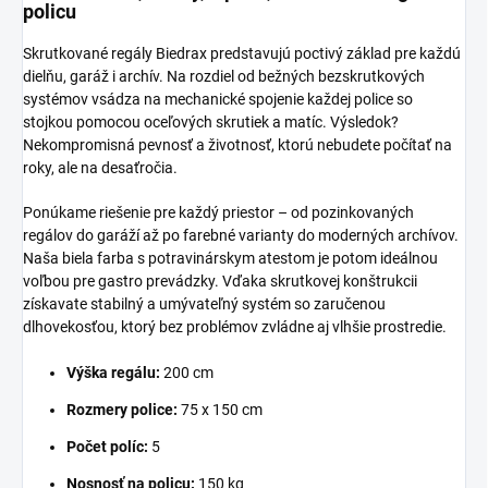
policu
Skrutkované regály Biedrax predstavujú poctivý základ pre každú
dielňu, garáž i archív. Na rozdiel od bežných bezskrutkových
systémov vsádza na mechanické spojenie každej police so
stojkou pomocou oceľových skrutiek a matíc. Výsledok?
Nekompromisná pevnosť a životnosť, ktorú nebudete počítať na
roky, ale na desaťročia.
Ponúkame riešenie pre každý priestor – od pozinkovaných
regálov do garáží až po farebné varianty do moderných archívov.
Naša biela farba s potravinárskym atestom je potom ideálnou
voľbou pre gastro prevádzky. Vďaka skrutkovej konštrukcii
získavate stabilný a umývateľný systém so zaručenou
dlhovekosťou, ktorý bez problémov zvládne aj vlhšie prostredie.
Výška regálu:
200 cm
Rozmery police:
75 x 150 cm
Počet políc:
5
Nosnosť na policu:
150 kg