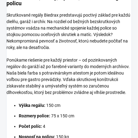
policu
Skrutkované regály Biedrax predstavujú poctivý základ pre každú
dielňu, garáž i archív. Na rozdiel od bežných bezskrutkových
systémov vsádza na mechanické spojenie každej police so
stojkou pomocou oceľových skrutiek a matíc. Výsledok?
Nekompromisná pevnosť a životnosť, ktorú nebudete počítať na
roky, ale na desaťročia.
Ponúkame riešenie pre každý priestor – od pozinkovaných
regálov do garáží až po farebné varianty do moderných archívov.
Naša biela farba s potravinárskym atestom je potom ideálnou
voľbou pre gastro prevádzky. Vďaka skrutkovej konštrukcii
získavate stabilný a umývateľný systém so zaručenou
dlhovekosťou, ktorý bez problémov zvládne aj vlhšie prostredie.
Výška regálu:
150 cm
Rozmery police:
75 x 150 cm
Počet políc:
4
Nosnosť na policu:
150 kg