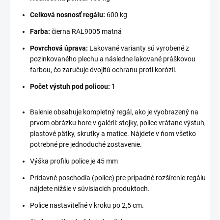
Celková nosnosť regálu:
600 kg
Farba:
čierna RAL9005 matná
Povrchová úprava:
Lakované varianty sú vyrobené z
pozinkovaného plechu a následne lakované práškovou
farbou, čo zaručuje dvojitú ochranu proti korózii.
Počet výstuh pod policou:
1
Balenie obsahuje kompletný regál, ako je vyobrazený na
prvom obrázku hore v galérii: stojky, police vrátane výstuh,
plastové pätky, skrutky a matice. Nájdete v ňom všetko
potrebné pre jednoduché zostavenie.
Výška profilu police je 45 mm
Prídavné poschodia (police) pre prípadné rozšírenie regálu
nájdete nižšie v súvisiacich produktoch.
Police nastaviteľné v kroku po 2,5 cm.