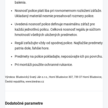
balenia.
Nosnosť police platí iba pri rovnomernom rozložení záťaže.
Ukladaný materiál nesmie presahovať rozmery police.
Uvedená nosnosť police definuje maximálnu záťaž pre
každú jednotlivú policu. Celková nosnosť regálu je súčtom
hmotností všetkých uložených predmetov.
Regál zaťažujte vždy od spodnej police. Najťažšie predmety
patria dole, ľahšie hore.
Predmety na police pokladajte, neposúvajte ich po povrchu.
Pri montáži použite ochranné rukavice.
Výrobca: Bludovický Svatý Ján s.r.o., Horní Bludovice 307, 739 37 Horní Bludovice,
Česká republika, www.biedrax.cz
Dodatočné parametre