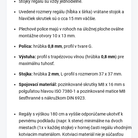
Stojky regálu sú vždy jednodielne.
Uvedené rozmery regálu (hĺbka x šírka) vrátane stojok a
hlavičiek skrutiek sú o cca 15 mm väčšie.
Plechové police majú v rohoch na úložnej ploche oválne
montážne otvory 10 x 13 mm.
Polica:
hrúbka
0,8 mm
, profil v tvare G.
Výstuha:
profil s trapézovou vlnou (hrúbka
0,8 mm
) pre
maximálnu tuhosť.
Stojka:
hrúbka
2 mm
, L-profil s rozmerom 37 x 37 mm.
Spojovací materiál:
pozinkované skrutky M8 x 16 mm s
polguľatou hlavou ISO 7380-1 a pozinkované matice M8
šesťhranné s nákružkom DIN 6923.
Regály s výškou 180 cm a vyššie odporúčame ukotviť k
pevnému podkladu (napr. k stene) minimálne na dvoch
miestach (1x v každej stojke) v hornej časti regálu vhodným
kotviacim materiálom. Kotviaci materiál nie je súčasťou