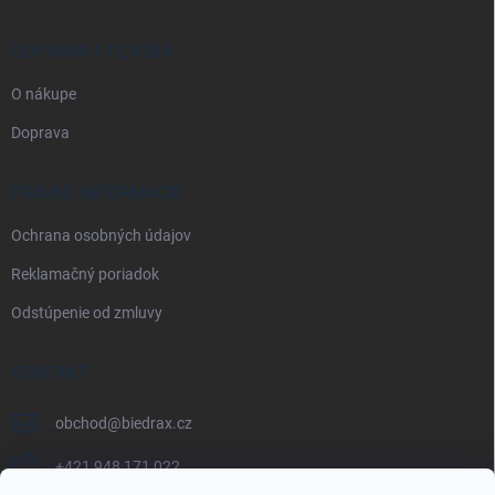
DOPRAVA A PLATBA
O nákupe
Doprava
PRÁVNE INFORMÁCIE
Ochrana osobných údajov
Reklamačný poriadok
Odstúpenie od zmluvy
KONTAKT
obchod
@
biedrax.cz
+421 948 171 022