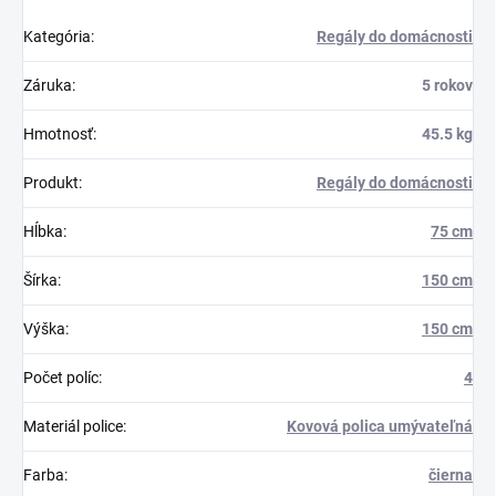
Kategória
:
Regály do domácnosti
Záruka
:
5 rokov
Hmotnosť
:
45.5 kg
Produkt
:
Regály do domácnosti
Hĺbka
:
75 cm
Šírka
:
150 cm
Výška
:
150 cm
Počet políc
:
4
Materiál police
:
Kovová polica umývateľná
Farba
:
čierna