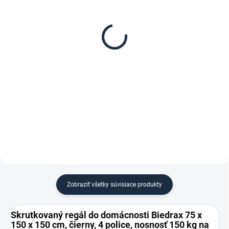
Poschodie k regálu
Zábrana pre skrutkovaný
Biedrax 75 x 150 cm,
regál Biedrax 75 cm
čierna, nosnosť 150 kg
čierna
€121,70
€8,90
€100,60 bez DPH
€7,40 bez DPH
−
+
−
+
Do košíka
Do košíka
Zobraziť všetky súvisiace produkty
Skrutkovaný regál do domácnosti Biedrax 75 x
150 x 150 cm, čierny, 4 police, nosnosť 150 kg na