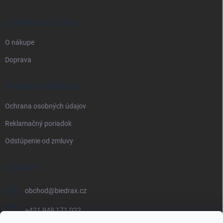
DOPRAVA A PLATBA
O nákupe
Doprava
PRÁVNE INFORMÁCIE
Ochrana osobných údajov
Reklamačný poriadok
Odstúpenie od zmluvy
KONTAKT
obchod
@
biedrax.cz
+421 948 171 022