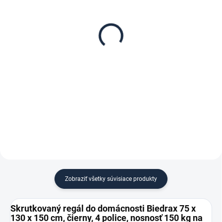
Poschodie k regálu
Zábrana pre skrutkovaný
Biedrax 75 x 130 cm,
regál Biedrax 75 cm
čierna, nosnosť 150 kg
čierna
€102,70
€8,90
€84,90 bez DPH
€7,40 bez DPH
−
+
−
+
Do košíka
Do košíka
Zobraziť všetky súvisiace produkty
Skrutkovaný regál do domácnosti Biedrax 75 x
130 x 150 cm, čierny, 4 police, nosnosť 150 kg na