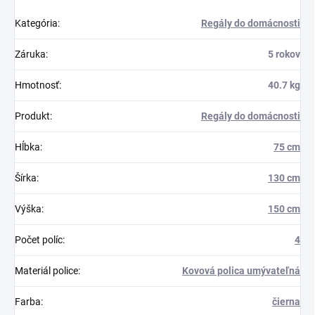
Kategória
:
Regály do domácnosti
Záruka
:
5 rokov
Hmotnosť
:
40.7 kg
Produkt
:
Regály do domácnosti
Hĺbka
:
75 cm
Šírka
:
130 cm
Výška
:
150 cm
Počet políc
:
4
Materiál police
:
Kovová polica umývateľná
Farba
:
čierna