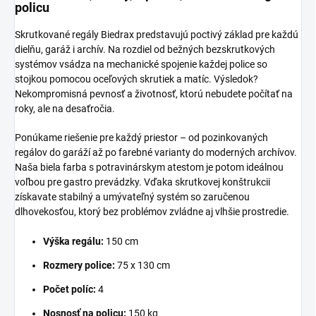
policu
Skrutkované regály Biedrax predstavujú poctivý základ pre každú
dielňu, garáž i archív. Na rozdiel od bežných bezskrutkových
systémov vsádza na mechanické spojenie každej police so
stojkou pomocou oceľových skrutiek a matíc. Výsledok?
Nekompromisná pevnosť a životnosť, ktorú nebudete počítať na
roky, ale na desaťročia.
Ponúkame riešenie pre každý priestor – od pozinkovaných
regálov do garáží až po farebné varianty do moderných archívov.
Naša biela farba s potravinárskym atestom je potom ideálnou
voľbou pre gastro prevádzky. Vďaka skrutkovej konštrukcii
získavate stabilný a umývateľný systém so zaručenou
dlhovekosťou, ktorý bez problémov zvládne aj vlhšie prostredie.
Výška regálu:
150 cm
Rozmery police:
75 x 130 cm
Počet políc:
4
Nosnosť na policu:
150 kg