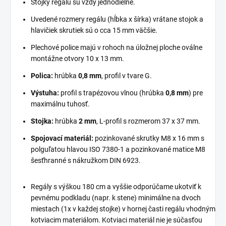
Stojky regálu sú vždy jednodielne.
Uvedené rozmery regálu (hĺbka x šírka) vrátane stojok a
hlavičiek skrutiek sú o cca 15 mm väčšie.
Plechové police majú v rohoch na úložnej ploche oválne
montážne otvory 10 x 13 mm.
Polica:
hrúbka
0,8 mm
, profil v tvare G.
Výstuha:
profil s trapézovou vlnou (hrúbka
0,8 mm
) pre
maximálnu tuhosť.
Stojka:
hrúbka
2 mm
, L-profil s rozmerom 37 x 37 mm.
Spojovací materiál:
pozinkované skrutky M8 x 16 mm s
polguľatou hlavou ISO 7380-1 a pozinkované matice M8
šesťhranné s nákružkom DIN 6923.
Regály s výškou 180 cm a vyššie odporúčame ukotviť k
pevnému podkladu (napr. k stene) minimálne na dvoch
miestach (1x v každej stojke) v hornej časti regálu vhodným
kotviacim materiálom. Kotviaci materiál nie je súčasťou