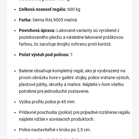
Celková nosnosť regálu:
600 kg
Farba:
čierna RAL9005 matná
Povrchová úprava:
Lakované varianty sú vyrobené z
pozinkovaného plechu a následne lakované práškovou
farbou, čo zaručuje dvojitú ochranu proti korózii.
Počet výstuh pod policou:
1
Balenie obsahuje kompletný regál, ako je vyobrazený na
prvom obrázku hore v galérii: stojky, police vrátane výstuh,
plastové pätky, skrutky a matice. Nájdete v ňom všetko
potrebné pre jednoduché zostavenie.
Výška profilu police je 45 mm
Prídavné poschodia (police) pre prípadné rozšírenie regálu
nájdete nižšie v súvisiacich produktoch.
Police nastaviteľné v kroku po 2,5 cm.