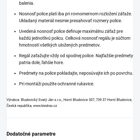
balenia.
Nosnosť police platí iba pri rovnomernom rozložení záťaže.
Ukladaný materiál nesmie presahovať rozmery police.
Uvedená nosnosť police definuje maximálnu záťaž pre
každú jednotlivú policu. Celková nosnosť regálu je súčtom
hmotností všetkých uložených predmetov.
Regál zaťažujte vždy od spodnej police. Najťažšie predmety
patria dole, ľahšie hore.
Predmety na police pokladajte, neposúvajte ich po povrchu.
Pri montáži použite ochranné rukavice.
Výrobca: Bludovický Svatý Ján s.r.o., Horní Bludovice 307, 739 37 Horní Bludovice,
Česká republika, www.biedrax.cz
Dodatočné parametre