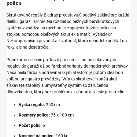
policu
Skrutkované regály Biedrax predstavujú poctivý základ pre každú
dielňu, garáž i archív. Na rozdiel od bežných bezskrutkových
systémov vsádza na mechanické spojenie každej police so
stojkou pomocou oceľových skrutiek a matíc. Výsledok?
Nekompromisná pevnosť a životnosť, ktorú nebudete počítať na
roky, ale na desaťročia.
Ponúkame riešenie pre každý priestor – od pozinkovaných
regálov do garáží až po farebné varianty do moderných archívov.
Naša biela farba s potravinárskym atestom je potom ideálnou
voľbou pre gastro prevádzky. Vďaka skrutkovej konštrukcii
získavate stabilný a umývateľný systém so zaručenou
dlhovekosťou, ktorý bez problémov zvládne aj vlhšie prostredie.
Výška regálu:
250 cm
Rozmery police:
75 x 100 cm
Počet políc:
6
Nosnosť na policu:
150 kg