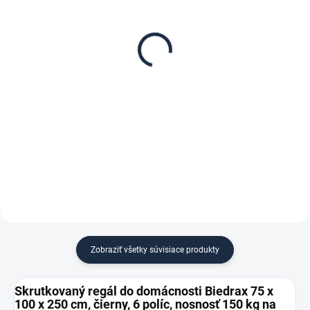
Poschodie k regálu
Zábrana pre skrutkovaný
Biedrax 75 x 100 cm,
regál Biedrax 75 cm
čierna, nosnosť 150 kg
čierna
€83
€8,90
€68,60 bez DPH
€7,40 bez DPH
−
+
−
+
Do košíka
Do košíka
Zobraziť všetky súvisiace produkty
Skrutkovaný regál do domácnosti Biedrax 75 x
100 x 250 cm, čierny, 6 políc, nosnosť 150 kg na