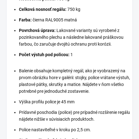
Celková nosnosť regálu:
750 kg
Farba:
čierna RAL9005 matná
Povrchová úprava:
Lakované varianty sú vyrobené z
pozinkovaného plechu a následne lakované práškovou
farbou, čo zaručuje dvojitú ochranu proti korózii.
Počet výstuh pod policou:
1
Balenie obsahuje kompletný regál, ako je vyobrazený na
prvom obrázku hore v galérii: stojky, police vrátane výstuh,
plastové pätky, skrutky a matice. Nájdete v ňom všetko
potrebné pre jednoduché zostavenie.
Výška profilu police je 45 mm
Prídavné poschodia (police) pre prípadné rozšírenie regálu
nájdete nižšie v súvisiacich produktoch.
Police nastaviteľné v kroku po 2,5 cm.