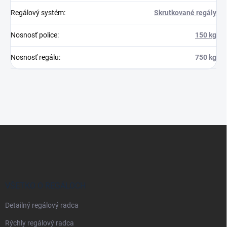
Regálový systém
:
Skrutkované regály
Nosnosť police
:
150 kg
Nosnosť regálu
:
750 kg
Z
á
p
ä
t
i
VŠETKO O REGÁLOCH
e
Detailný regálový radca
Rýchly regálový radca