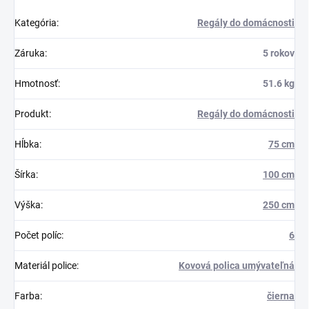
Kategória
:
Regály do domácnosti
Záruka
:
5 rokov
Hmotnosť
:
51.6 kg
Produkt
:
Regály do domácnosti
Hĺbka
:
75 cm
Šírka
:
100 cm
Výška
:
250 cm
Počet políc
:
6
Materiál police
:
Kovová polica umývateľná
Farba
:
čierna