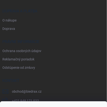
DOPRAVA A PLATBA
O nákupe
Doprava
PRÁVNE INFORMÁCIE
Ochrana osobných údajov
Reklamačný poriadok
Odstúpenie od zmluvy
KONTAKT
obchod
@
biedrax.cz
+421 948 171 022