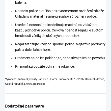
balenia.
Nosnosť police platí iba pri rovnomernom rozložení záťaže.
Ukladaný materiál nesmie presahovať rozmery police.
Uvedená nosnosť police definuje maximálnu záťaž pre
každú jednotlivú policu. Celková nosnosť regálu je súčtom
hmotností všetkých uložených predmetov.
Regál zaťažujte vždy od spodnej police. Najťažšie predmety
patria dole, ľahšie hore.
Predmety na police pokladajte, neposúvajte ich po povrchu.
Pri montáži použite ochranné rukavice.
Výrobca: Bludovický Svatý Ján s.r.o., Horní Bludovice 307, 739 37 Horní Bludovice,
Česká republika, www.biedrax.cz
Dodatočné parametre