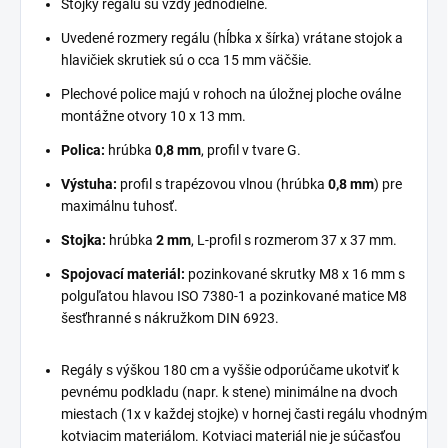
Stojky regálu sú vždy jednodielne.
Uvedené rozmery regálu (hĺbka x šírka) vrátane stojok a
hlavičiek skrutiek sú o cca 15 mm väčšie.
Plechové police majú v rohoch na úložnej ploche oválne
montážne otvory 10 x 13 mm.
Polica:
hrúbka
0,8 mm
, profil v tvare G.
Výstuha:
profil s trapézovou vlnou (hrúbka
0,8 mm
) pre
maximálnu tuhosť.
Stojka:
hrúbka
2 mm
, L-profil s rozmerom 37 x 37 mm.
Spojovací materiál:
pozinkované skrutky M8 x 16 mm s
polguľatou hlavou ISO 7380-1 a pozinkované matice M8
šesťhranné s nákružkom DIN 6923.
Regály s výškou 180 cm a vyššie odporúčame ukotviť k
pevnému podkladu (napr. k stene) minimálne na dvoch
miestach (1x v každej stojke) v hornej časti regálu vhodným
kotviacim materiálom. Kotviaci materiál nie je súčasťou