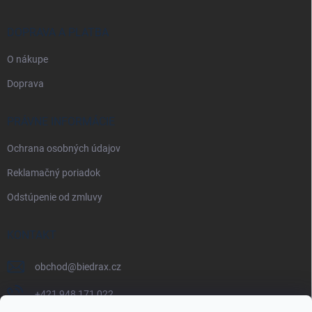
DOPRAVA A PLATBA
O nákupe
Doprava
PRÁVNE INFORMÁCIE
Ochrana osobných údajov
Reklamačný poriadok
Odstúpenie od zmluvy
KONTAKT
obchod
@
biedrax.cz
+421 948 171 022