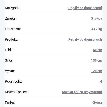
Kategória
:
Regály do domácnosti
Záruka
:
5 rokov
Hmotnosť
:
33.7 kg
Produkt
:
Regály do domácnosti
Hĺbka
:
60 cm
Šírka
:
130 cm
Výška
:
120 cm
Počet políc
:
4
Materiál police
:
Kovová polica umývateľná
Farba
:
čierna