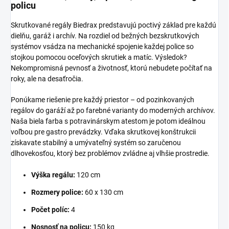
policu
Skrutkované regály Biedrax predstavujú poctivý základ pre každú
dielňu, garáž i archív. Na rozdiel od bežných bezskrutkových
systémov vsádza na mechanické spojenie každej police so
stojkou pomocou oceľových skrutiek a matíc. Výsledok?
Nekompromisná pevnosť a životnosť, ktorú nebudete počítať na
roky, ale na desaťročia.
Ponúkame riešenie pre každý priestor – od pozinkovaných
regálov do garáží až po farebné varianty do moderných archívov.
Naša biela farba s potravinárskym atestom je potom ideálnou
voľbou pre gastro prevádzky. Vďaka skrutkovej konštrukcii
získavate stabilný a umývateľný systém so zaručenou
dlhovekosťou, ktorý bez problémov zvládne aj vlhšie prostredie.
Výška regálu:
120 cm
Rozmery police:
60 x 130 cm
Počet políc:
4
Nosnosť na policu:
150 kg