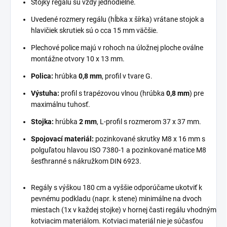
Stojky regálu sú vždy jednodielne.
Uvedené rozmery regálu (hĺbka x šírka) vrátane stojok a
hlavičiek skrutiek sú o cca 15 mm väčšie.
Plechové police majú v rohoch na úložnej ploche oválne
montážne otvory 10 x 13 mm.
Polica:
hrúbka
0,8 mm
, profil v tvare G.
Výstuha:
profil s trapézovou vlnou (hrúbka
0,8 mm
) pre
maximálnu tuhosť.
Stojka:
hrúbka
2 mm
, L-profil s rozmerom 37 x 37 mm.
Spojovací materiál:
pozinkované skrutky M8 x 16 mm s
polguľatou hlavou ISO 7380-1 a pozinkované matice M8
šesťhranné s nákružkom DIN 6923.
Regály s výškou 180 cm a vyššie odporúčame ukotviť k
pevnému podkladu (napr. k stene) minimálne na dvoch
miestach (1x v každej stojke) v hornej časti regálu vhodným
kotviacim materiálom. Kotviaci materiál nie je súčasťou