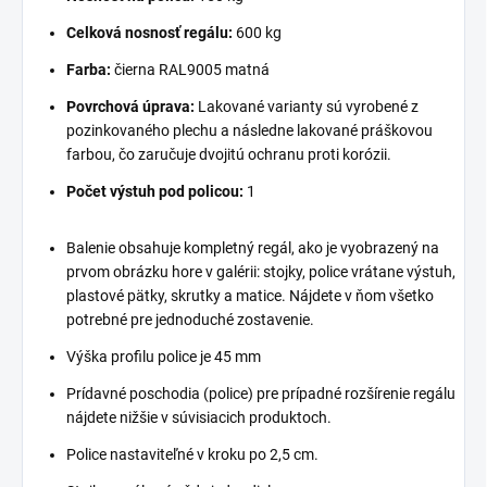
Celková nosnosť regálu:
600 kg
Farba:
čierna RAL9005 matná
Povrchová úprava:
Lakované varianty sú vyrobené z
pozinkovaného plechu a následne lakované práškovou
farbou, čo zaručuje dvojitú ochranu proti korózii.
Počet výstuh pod policou:
1
Balenie obsahuje kompletný regál, ako je vyobrazený na
prvom obrázku hore v galérii: stojky, police vrátane výstuh,
plastové pätky, skrutky a matice. Nájdete v ňom všetko
potrebné pre jednoduché zostavenie.
Výška profilu police je 45 mm
Prídavné poschodia (police) pre prípadné rozšírenie regálu
nájdete nižšie v súvisiacich produktoch.
Police nastaviteľné v kroku po 2,5 cm.