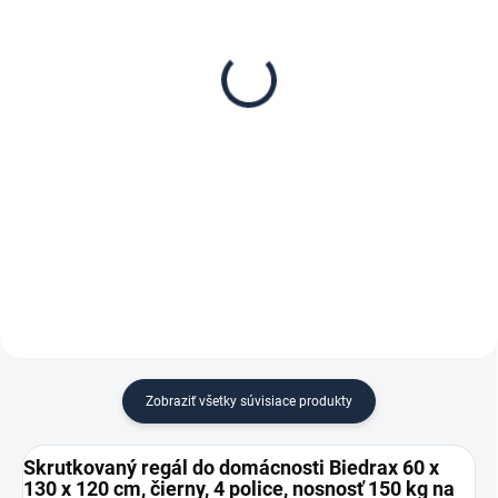
Poschodie k regálu
Zábrana pre skrutkovaný
Biedrax 60 x 130 cm,
regál Biedrax 60 cm
čierna, nosnosť 150 kg
čierna
€91,50
€8,30
€75,60 bez DPH
€6,90 bez DPH
−
+
−
+
Do košíka
Do košíka
Zobraziť všetky súvisiace produkty
Skrutkovaný regál do domácnosti Biedrax 60 x
130 x 120 cm, čierny, 4 police, nosnosť 150 kg na