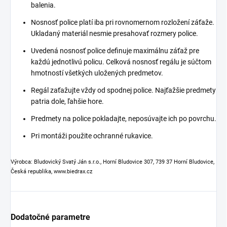
balenia.
Nosnosť police platí iba pri rovnomernom rozložení záťaže.
Ukladaný materiál nesmie presahovať rozmery police.
Uvedená nosnosť police definuje maximálnu záťaž pre
každú jednotlivú policu. Celková nosnosť regálu je súčtom
hmotností všetkých uložených predmetov.
Regál zaťažujte vždy od spodnej police. Najťažšie predmety
patria dole, ľahšie hore.
Predmety na police pokladajte, neposúvajte ich po povrchu.
Pri montáži použite ochranné rukavice.
Výrobca: Bludovický Svatý Ján s.r.o., Horní Bludovice 307, 739 37 Horní Bludovice,
Česká republika, www.biedrax.cz
Dodatočné parametre