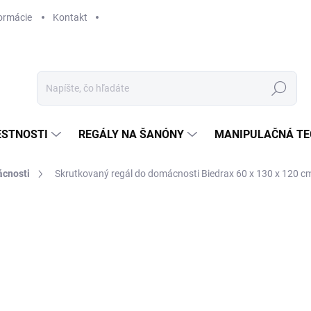
ormácie
Kontakt
Hľadať
ESTNOSTI
REGÁLY NA ŠANÓNY
MANIPULAČNÁ TE
ácnosti
Skrutkovaný regál do domácnosti Biedrax 60 x 130 x 120 cm, 
€341,10
€281,90 bez DPH