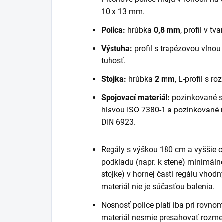
10 x 13 mm.
Polica:
hrúbka
0,8 mm
, profil v tva
Výstuha:
profil s trapézovou vlno
tuhosť.
Stojka:
hrúbka
2 mm
, L-profil s 
Spojovací materiál:
pozinkované s
hlavou ISO 7380-1 a pozinkované
DIN 6923.
Regály s výškou 180 cm a vyššie
podkladu (napr. k stene) minimáln
stojke) v hornej časti regálu vhod
materiál nie je súčasťou balenia.
Nosnosť police platí iba pri rovn
materiál nesmie presahovať rozmer