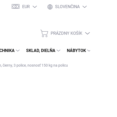
EUR
SLOVENČINA
PRÁZDNY KOŠÍK
NÁKUPNÝ
KOŠÍK
CHNIKA
SKLAD, DIELŇA
NÁBYTOK
DOM A Z
čierny, 3 police, nosnosť 150 kg na policu