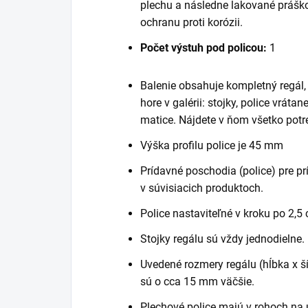
plechu a následne lakované práško
ochranu proti korózii.
Počet výstuh pod policou:
1
Balenie obsahuje kompletný regál
hore v galérii: stojky, police vráta
matice. Nájdete v ňom všetko potr
Výška profilu police je 45 mm
Prídavné poschodia (police) pre pr
v súvisiacich produktoch.
Police nastaviteľné v kroku po 2,5
Stojky regálu sú vždy jednodielne.
Uvedené rozmery regálu (hĺbka x šír
sú o cca 15 mm väčšie.
Plechové police majú v rohoch na 