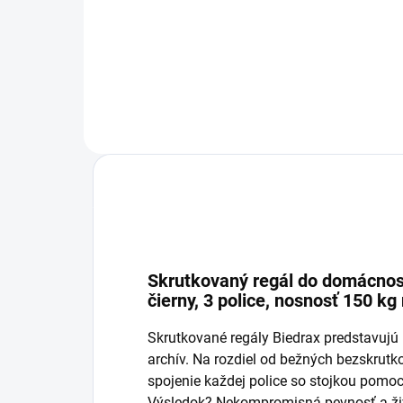
−
+
Do košíka
Skrutkovaný regál do domácnost
čierny, 3 police, nosnosť 150 kg
Skrutkované regály Biedrax predstavujú p
archív. Na rozdiel od bežných bezskru
spojenie každej police so stojkou pomoc
Výsledok? Nekompromisná pevnosť a živo