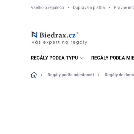
Prejsť
Všetko o regáloch
Doprava a platba
Právne inf
na
obsah
REGÁLY PODĽA TYPU
REGÁLY PODĽA MI
Domov
Regály podľa miestnosti
Regály do dom
ZNAČKA:
BIEDRAX
DOPRAVA ZADARMO
TOP! ŠROUBOVANÉ
REGÁLY NA VĚKY