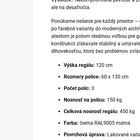
ale na desaťročia.
Ponúkame riešenie pre každý priestor –
po farebné varianty do moderných archí
atestom je potom ideálnou voľbou pre g
konštrukcii získavate stabilný a umýva
dlhovekosťou, ktorý bez problémov zvládn
Výška regálu:
120 cm
Rozmery police:
60 x 130 cm
Počet políc:
3
Nosnosť na policu:
150 kg
Celková nosnosť regálu:
450 kg
Farba:
čierna RAL9005 matná
Povrchová úprava:
Lakované varia