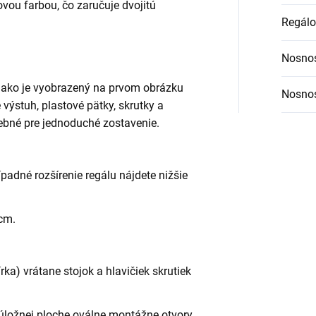
vou farbou, čo zaručuje dvojitú
Regálo
Nosnos
, ako je vyobrazený na prvom obrázku
Nosnos
ne výstuh, plastové pätky, skrutky a
ebné pre jednoduché zostavenie.
ípadné rozšírenie regálu nájdete nižšie
 cm.
ka) vrátane stojok a hlavičiek skrutiek
úložnej ploche oválne montážne otvory