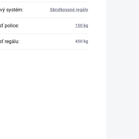
vý systém
:
Skrutkované regály
ť police
:
150 kg
ť regálu
:
450 kg