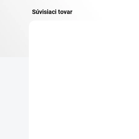
Súvisiaci tovar
DOPRAVA ZADARMO
KOVOV
TOP! ŠROUBOVANÉ
REGÁLY NA VĚKY
NA OBJEDNÁVKU (DO 3 TÝŽDŇOV)
NA
Poschodie k regálu
Zá
Biedrax 60 x 130 cm,
reg
čierna, nosnosť 150 kg
čie
€91,50
€8
€75,60 bez DPH
€6,