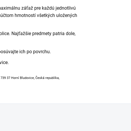
maximálnu záťaž pre každú jednotlivú
 súčtom hmotností všetkých uložených
lice. Najťažšie predmety patria dole,
posúvajte ich po povrchu.
vice.
, 739 37 Horní Bludovice, Česká republika,