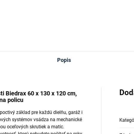
−
+
−
Do košíka
Do košíka
Popis
Dod
i Biedrax 60 x 130 x 120 cm,
 na policu
octivý základ pre každú dielňu, garáž i
tkových systémov vsádza na mechanické
Kategó
ou oceľových skrutiek a matíc.
tnosť, ktorú nebudete počítať na roky,