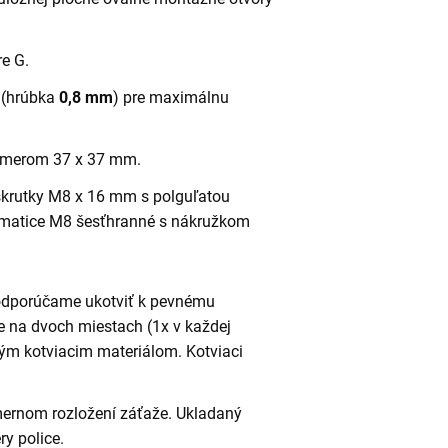
re G.
u (hrúbka
0,8 mm
) pre maximálnu
rozmerom 37 x 37 mm.
krutky M8 x 16 mm s polguľatou
 matice M8 šesťhranné s nákružkom
 odporúčame ukotviť k pevnému
e na dvoch miestach (1x v každej
ným kotviacim materiálom. Kotviaci
omernom rozložení záťaže. Ukladaný
y police.