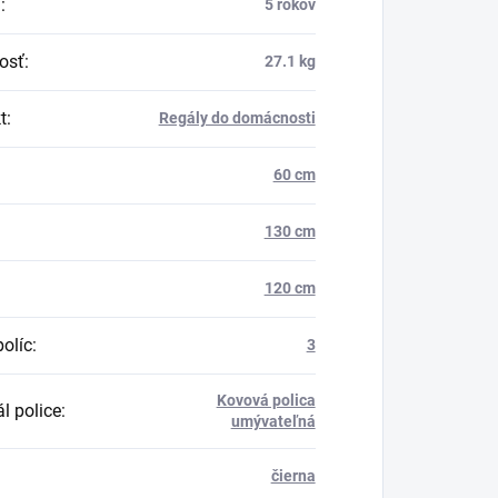
a
:
5 rokov
osť
:
27.1 kg
t
:
Regály do domácnosti
60 cm
130 cm
120 cm
políc
:
3
Kovová polica
l police
:
umývateľná
čierna