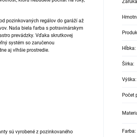
Záruk
Hmotn
 od pozinkovaných regálov do garáží až
vov. Naša biela farba s potravinárskym
Produk
astro prevádzky. Vďaka skrutkovej
teľný systém so zaručenou
Hĺbka
:
e aj vlhšie prostredie.
Šírka
:
Výška
:
Počet 
Materiá
Farba
:
nty sú vyrobené z pozinkovaného