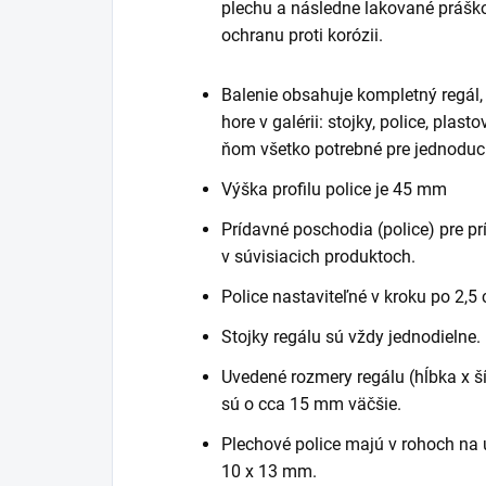
plechu a následne lakované práško
ochranu proti korózii.
Balenie obsahuje kompletný regál
hore v galérii: stojky, police, plast
ňom všetko potrebné pre jednoduc
Výška profilu police je 45 mm
Prídavné poschodia (police) pre pr
v súvisiacich produktoch.
Police nastaviteľné v kroku po 2,5
Stojky regálu sú vždy jednodielne.
Uvedené rozmery regálu (hĺbka x šír
sú o cca 15 mm väčšie.
Plechové police majú v rohoch na 
10 x 13 mm.