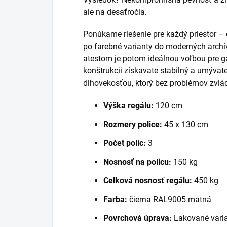
ale na desaťročia.
Ponúkame riešenie pre každý priestor –
po farebné varianty do moderných archí
atestom je potom ideálnou voľbou pre g
konštrukcii získavate stabilný a umýva
dlhovekosťou, ktorý bez problémov zvládn
Výška regálu:
120 cm
Rozmery police:
45 x 130 cm
Počet políc:
3
Nosnosť na policu:
150 kg
Celková nosnosť regálu:
450 kg
Farba:
čierna RAL9005 matná
Povrchová úprava:
Lakované varia