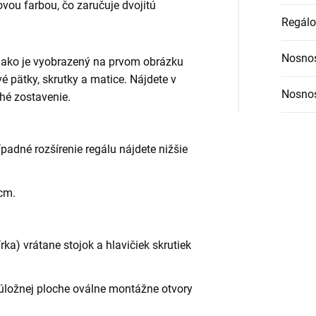
vou farbou, čo zaručuje dvojitú
Regálo
Nosnos
, ako je vyobrazený na prvom obrázku
ové pätky, skrutky a matice. Nájdete v
Nosnos
hé zostavenie.
ípadné rozšírenie regálu nájdete nižšie
 cm.
ka) vrátane stojok a hlavičiek skrutiek
úložnej ploche oválne montážne otvory