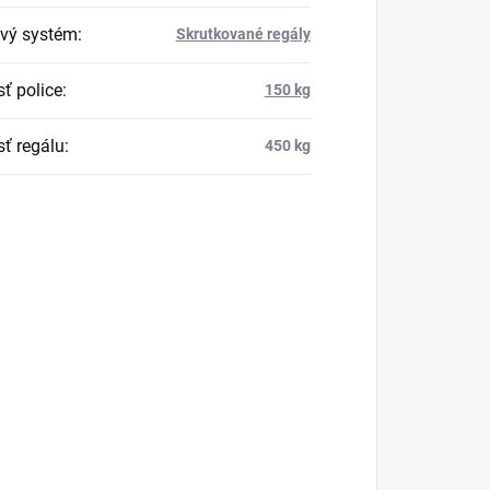
vý systém
:
Skrutkované regály
ť police
:
150 kg
ť regálu
:
450 kg