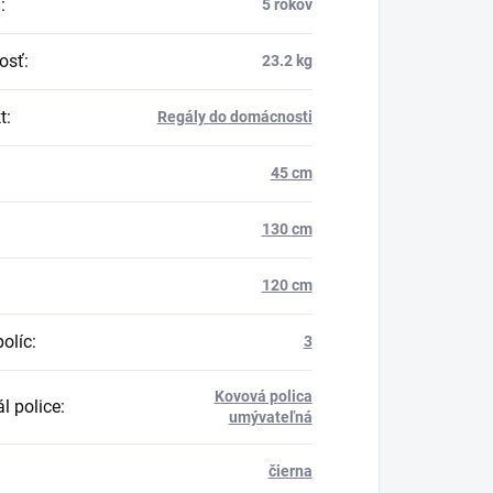
a
:
5 rokov
osť
:
23.2 kg
t
:
Regály do domácnosti
45 cm
130 cm
120 cm
políc
:
3
Kovová polica
l police
:
umývateľná
čierna