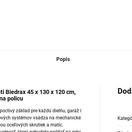
−
+
−
Do košíka
Do košíka
Popis
Dod
i Biedrax 45 x 130 x 120 cm,
 na policu
octivý základ pre každú dielňu, garáž i
tkových systémov vsádza na mechanické
Kategó
ou oceľových skrutiek a matíc.
tnosť, ktorú nebudete počítať na roky,