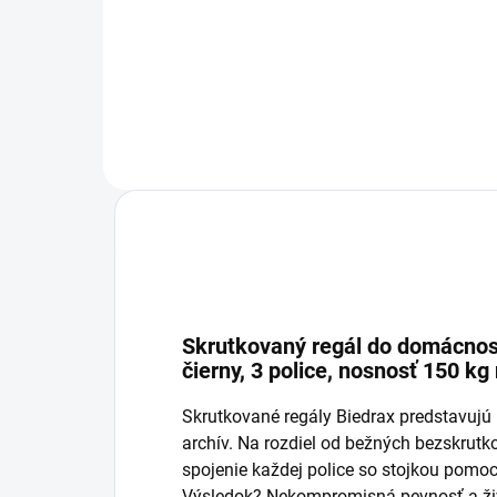
−
+
Do košíka
Skrutkovaný regál do domácnost
čierny, 3 police, nosnosť 150 kg
Skrutkované regály Biedrax predstavujú p
archív. Na rozdiel od bežných bezskru
spojenie každej police so stojkou pomoc
Výsledok? Nekompromisná pevnosť a živo