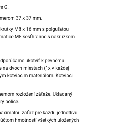
re G.
rozmerom 37 x 37 mm.
krutky M8 x 16 mm s polguľatou
 matice M8 šesťhranné s nákružkom
 odporúčame ukotviť k pevnému
e na dvoch miestach (1x v každej
ným kotviacim materiálom. Kotviaci
omernom rozložení záťaže. Ukladaný
y police.
maximálnu záťaž pre každú jednotlivú
 súčtom hmotností všetkých uložených