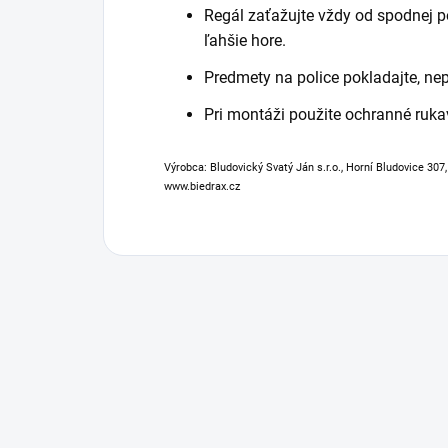
Regál zaťažujte vždy od spodnej po
ľahšie hore.
Predmety na police pokladajte, ne
Pri montáži použite ochranné ruka
Výrobca: Bludovický Svatý Ján s.r.o., Horní Bludovice 307
www.biedrax.cz