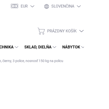
EUR
SLOVENČINA
PRÁZDNY KOŠÍK
NÁKUPNÝ
KOŠÍK
CHNIKA
SKLAD, DIELŇA
NÁBYTOK
DOM A Z
čierny, 3 police, nosnosť 150 kg na policu