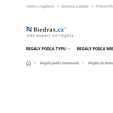
Prejsť
Všetko o regáloch
Doprava a platba
Právne inf
na
obsah
REGÁLY PODĽA TYPU
REGÁLY PODĽA MI
Domov
Regály podľa miestnosti
Regály do dom
ZNAČKA:
BIEDRAX
DOPRAVA ZADARMO
TOP! ŠROUBOVANÉ
REGÁLY NA VĚKY