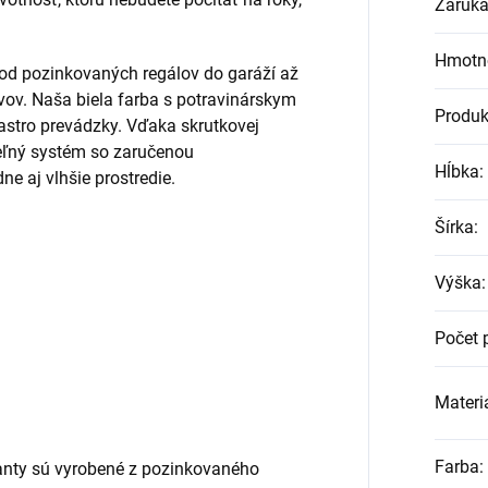
Záruk
Hmotn
 od pozinkovaných regálov do garáží až
vov. Naša biela farba s potravinárskym
Produk
astro prevádzky. Vďaka skrutkovej
teľný systém so zaručenou
Hĺbka
:
e aj vlhšie prostredie.
Šírka
:
Výška
:
Počet 
Materiá
Farba
:
nty sú vyrobené z pozinkovaného