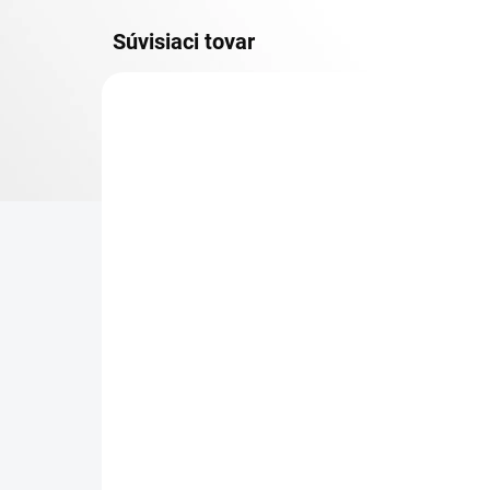
Súvisiaci tovar
DOPRAVA ZADARMO
KOVOV
TOP! ŠROUBOVANÉ
REGÁLY NA VĚKY
NA OBJEDNÁVKU (DO 3 TÝŽDŇOV)
NA
Poschodie k regálu
Zá
Biedrax 45 x 130 cm,
reg
čierna, nosnosť 150 kg
čie
€72,90
€7
€60,30 bez DPH
€6,