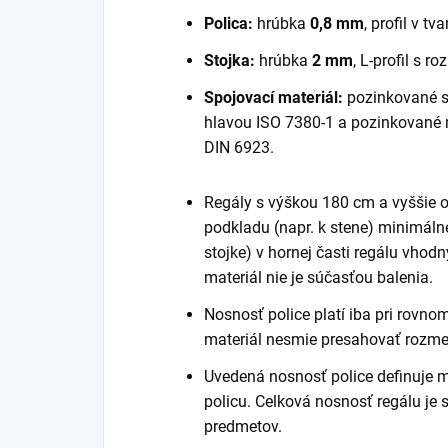
Polica:
hrúbka
0,8 mm
, profil v tva
Stojka:
hrúbka
2 mm
, L-profil s 
Spojovací materiál:
pozinkované s
hlavou ISO 7380-1 a pozinkované
DIN 6923.
Regály s výškou 180 cm a vyššie
podkladu (napr. k stene) minimáln
stojke) v hornej časti regálu vhod
materiál nie je súčasťou balenia.
Nosnosť police platí iba pri rovn
materiál nesmie presahovať rozmer
Uvedená nosnosť police definuje 
policu. Celková nosnosť regálu je
predmetov.