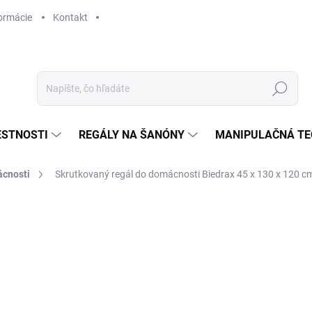
ormácie
Kontakt
Hľadať
ESTNOSTI
REGÁLY NA ŠANÓNY
MANIPULAČNÁ TE
ácnosti
Skrutkovaný regál do domácnosti Biedrax 45 x 130 x 120 cm, 
€285,20
€235,70 bez DPH