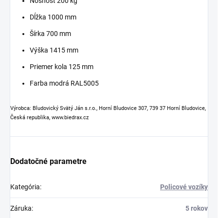
Nosnosť 200 kg
Dĺžka 1000 mm
Šírka 700 mm
Výška 1415 mm
Priemer kola 125 mm
Farba modrá RAL5005
Výrobca: Bludovický Svätý Ján s.r.o., Horní Bludovice 307, 739 37 Horní Bludovice,
Česká republika, www.biedrax.cz
Dodatočné parametre
Kategória
:
Policové vozíky
Záruka
:
5 rokov