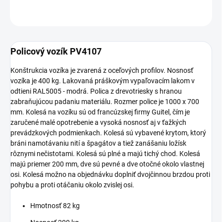
OPÝTAŤ SA
Policový vozík PV4107
Konštrukcia vozíka je zvarená z oceľových profilov. Nosnosť
vozíka je 400 kg. Lakovaná práškovým vypaľovacím lakom v
odtieni RAL5005 - modrá. Polica z drevotriesky s hranou
zabraňujúcou padaniu materiálu. Rozmer police je 1000 x 700
mm. Kolesá na vozíku sú od francúzskej firmy Guitel, čím je
zaručené malé opotrebenie a vysoká nosnosť aj v ťažkých
prevádzkových podmienkach. Kolesá sú vybavené krytom, ktorý
bráni namotávaniu nití a špagátov a tiež zanášaniu ložísk
rôznymi nečistotami. Kolesá sú plné a majú tichý chod. Kolesá
majú priemer 200 mm, dve sú pevné a dve otočné okolo vlastnej
osi. Kolesá možno na objednávku doplniť dvojčinnou brzdou proti
pohybu a proti otáčaniu okolo zvislej osi.
Hmotnosť 82 kg