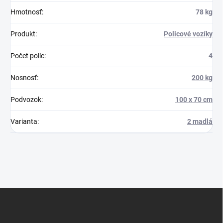
Hmotnosť
:
78 kg
Produkt
:
Policové vozíky
Počet políc
:
4
Nosnosť
:
200 kg
Podvozok
:
100 x 70 cm
Varianta
:
2 madlá
Z
á
p