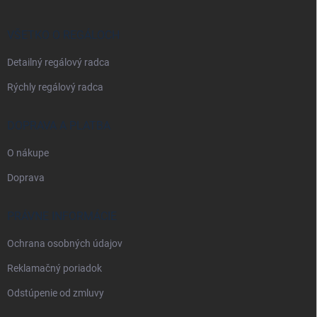
ä
t
i
VŠETKO O REGÁLOCH
e
Detailný regálový radca
Rýchly regálový radca
DOPRAVA A PLATBA
O nákupe
Doprava
PRÁVNE INFORMÁCIE
Ochrana osobných údajov
Reklamačný poriadok
Odstúpenie od zmluvy