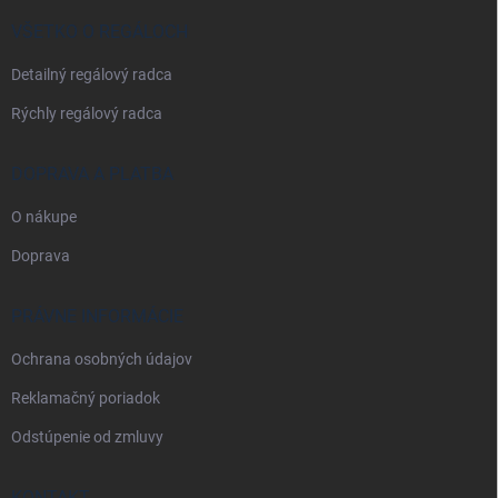
t
i
VŠETKO O REGÁLOCH
e
Detailný regálový radca
Rýchly regálový radca
DOPRAVA A PLATBA
O nákupe
Doprava
PRÁVNE INFORMÁCIE
Ochrana osobných údajov
Reklamačný poriadok
Odstúpenie od zmluvy
KONTAKT