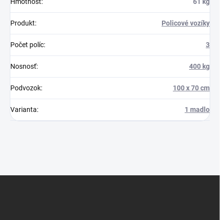
Hmotnosť
:
61 kg
Produkt
:
Policové vozíky
Počet políc
:
3
Nosnosť
:
400 kg
Podvozok
:
100 x 70 cm
Varianta
:
1 madlo
Z
á
p
ä