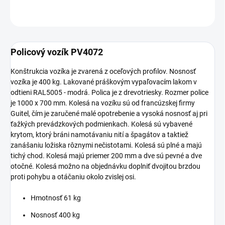
OPÝTAŤ SA
Policový vozík PV4072
Konštrukcia vozíka je zvarená z oceľových profilov. Nosnosť
vozíka je 400 kg. Lakované práškovým vypaľovacím lakom v
odtieni RAL5005 - modrá. Polica je z drevotriesky. Rozmer police
je 1000 x 700 mm. Kolesá na vozíku sú od francúzskej firmy
Guitel, čím je zaručené malé opotrebenie a vysoká nosnosť aj pri
ťažkých prevádzkových podmienkach. Kolesá sú vybavené
krytom, ktorý bráni namotávaniu nití a špagátov a taktiež
zanášaniu ložiska rôznymi nečistotami. Kolesá sú plné a majú
tichý chod. Kolesá majú priemer 200 mm a dve sú pevné a dve
otočné. Kolesá možno na objednávku doplniť dvojitou brzdou
proti pohybu a otáčaniu okolo zvislej osi.
Hmotnosť 61 kg
Nosnosť 400 kg