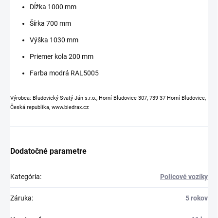
Dĺžka 1000 mm
Šírka 700 mm
Výška 1030 mm
Priemer kola 200 mm
Farba modrá RAL5005
Výrobca: Bludovický Svatý Ján s.r.o., Horní Bludovice 307, 739 37 Horní Bludovice,
Česká republika, www.biedrax.cz
Dodatočné parametre
Kategória
:
Policové vozíky
Záruka
:
5 rokov