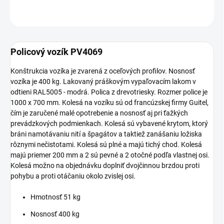
OPÝTAŤ SA
Policový vozík PV4069
Konštrukcia vozíka je zvarená z oceľových profilov. Nosnosť
vozíka je 400 kg. Lakovaný práškovým vypaľovacím lakom v
odtieni RAL5005 - modrá. Polica z drevotriesky. Rozmer police je
1000 x 700 mm. Kolesá na vozíku sú od francúzskej firmy Guitel,
čím je zaručené malé opotrebenie a nosnosť aj pri ťažkých
prevádzkových podmienkach. Kolesá sú vybavené krytom, ktorý
bráni namotávaniu nití a špagátov a taktiež zanášaniu ložiska
rôznymi nečistotami. Kolesá sú plné a majú tichý chod. Kolesá
majú priemer 200 mm a 2 sú pevné a 2 otočné podľa vlastnej osi.
Kolesá možno na objednávku doplniť dvojčinnou brzdou proti
pohybu a proti otáčaniu okolo zvislej osi.
Hmotnosť 51 kg
Nosnosť 400 kg