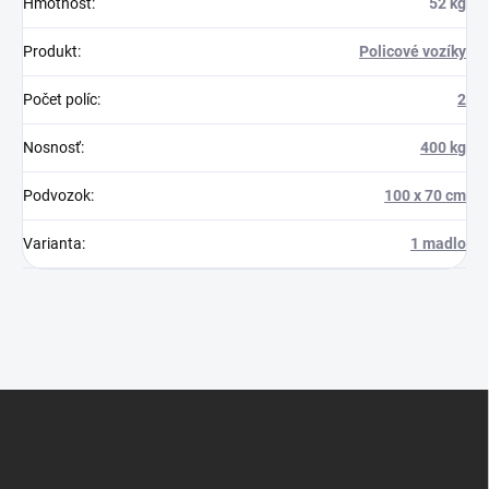
Hmotnosť
:
52 kg
Produkt
:
Policové vozíky
Počet políc
:
2
Nosnosť
:
400 kg
Podvozok
:
100 x 70 cm
Varianta
:
1 madlo
Z
á
p
ä