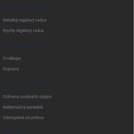
t
i
VŠETKO O REGÁLOCH
e
Detailný regálový radca
Rýchly regálový radca
DOPRAVA A PLATBA
O nákupe
Doprava
PRÁVNE INFORMÁCIE
Ochrana osobných údajov
Reklamačný poriadok
Odstúpenie od zmluvy
KONTAKT