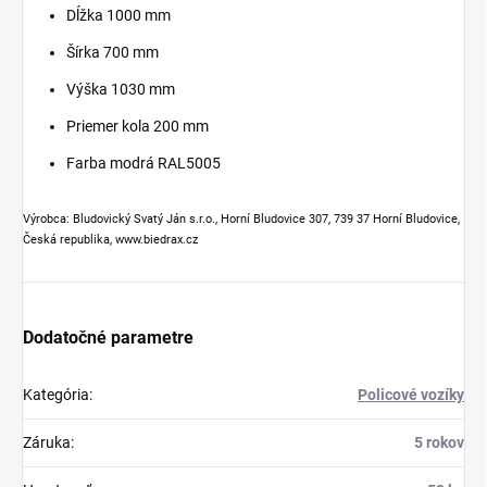
Dĺžka 1000 mm
Šírka 700 mm
Výška 1030 mm
Priemer kola 200 mm
Farba modrá RAL5005
Výrobca: Bludovický Svatý Ján s.r.o., Horní Bludovice 307, 739 37 Horní Bludovice,
Česká republika, www.biedrax.cz
Dodatočné parametre
Kategória
:
Policové vozíky
Záruka
:
5 rokov