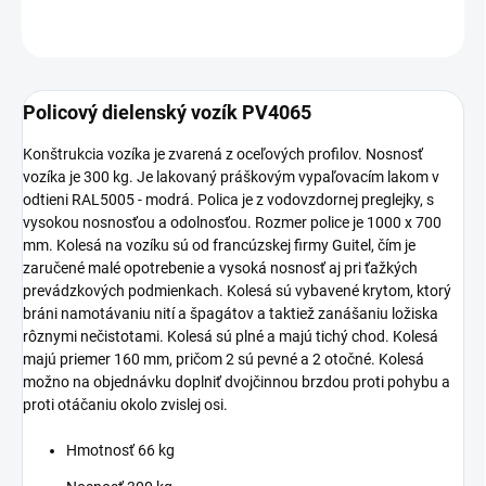
OPÝTAŤ SA
Policový dielenský vozík PV4065
Konštrukcia vozíka je zvarená z oceľových profilov. Nosnosť
vozíka je 300 kg. Je lakovaný práškovým vypaľovacím lakom v
odtieni RAL5005 - modrá. Polica je z vodovzdornej preglejky, s
vysokou nosnosťou a odolnosťou. Rozmer police je 1000 x 700
mm. Kolesá na vozíku sú od francúzskej firmy Guitel, čím je
zaručené malé opotrebenie a vysoká nosnosť aj pri ťažkých
prevádzkových podmienkach. Kolesá sú vybavené krytom, ktorý
bráni namotávaniu nití a špagátov a taktiež zanášaniu ložiska
rôznymi nečistotami. Kolesá sú plné a majú tichý chod. Kolesá
majú priemer 160 mm, pričom 2 sú pevné a 2 otočné. Kolesá
možno na objednávku doplniť dvojčinnou brzdou proti pohybu a
proti otáčaniu okolo zvislej osi.
Hmotnosť 66 kg