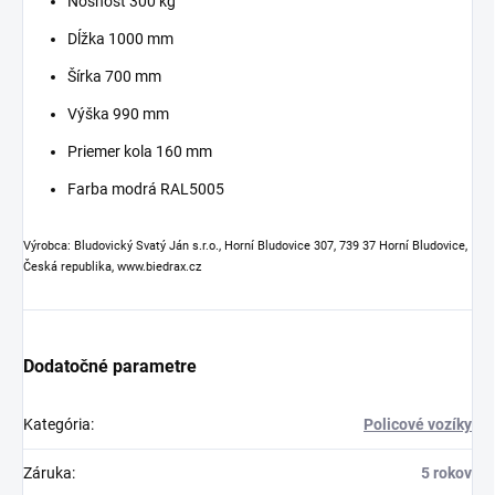
Nosnosť 300 kg
Dĺžka 1000 mm
Šírka 700 mm
Výška 990 mm
Priemer kola 160 mm
Farba modrá RAL5005
Výrobca: Bludovický Svatý Ján s.r.o., Horní Bludovice 307, 739 37 Horní Bludovice,
Česká republika, www.biedrax.cz
Dodatočné parametre
Kategória
:
Policové vozíky
Záruka
:
5 rokov