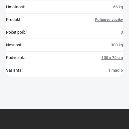
Hmotnosť
:
66 kg
Produkt
:
Policové vozíky
Počet políc
:
3
Nosnosť
:
300 kg
Podvozok
:
100 x 70 cm
Varianta
:
1 madlo
Z
á
p