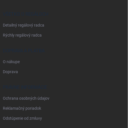
ä
t
i
VŠETKO O REGÁLOCH
e
Detailný regálový radca
Rýchly regálový radca
DOPRAVA A PLATBA
O nákupe
Doprava
PRÁVNE INFORMÁCIE
Ochrana osobných údajov
Reklamačný poriadok
Odstúpenie od zmluvy