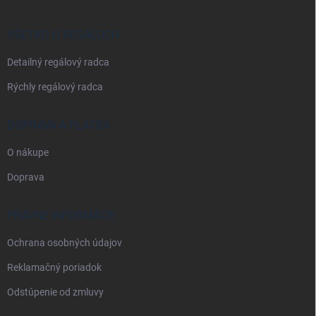
ä
t
i
VŠETKO O REGÁLOCH
e
Detailný regálový radca
Rýchly regálový radca
DOPRAVA A PLATBA
O nákupe
Doprava
PRÁVNE INFORMÁCIE
Ochrana osobných údajov
Reklamačný poriadok
Odstúpenie od zmluvy