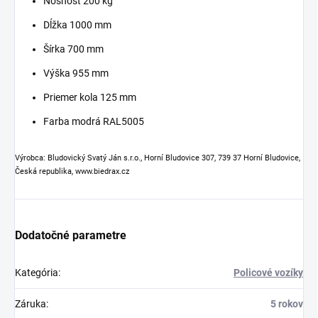
Nosnosť 200 kg
Dĺžka 1000 mm
Šírka 700 mm
Výška 955 mm
Priemer kola 125 mm
Farba modrá RAL5005
Výrobca: Bludovický Svatý Ján s.r.o., Horní Bludovice 307, 739 37 Horní Bludovice,
Česká republika, www.biedrax.cz
Dodatočné parametre
Kategória
:
Policové vozíky
Záruka
:
5 rokov