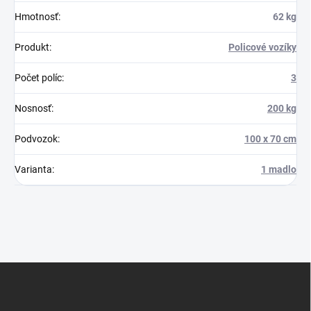
Hmotnosť
:
62 kg
Produkt
:
Policové vozíky
Počet políc
:
3
Nosnosť
:
200 kg
Podvozok
:
100 x 70 cm
Varianta
:
1 madlo
Z
á
p