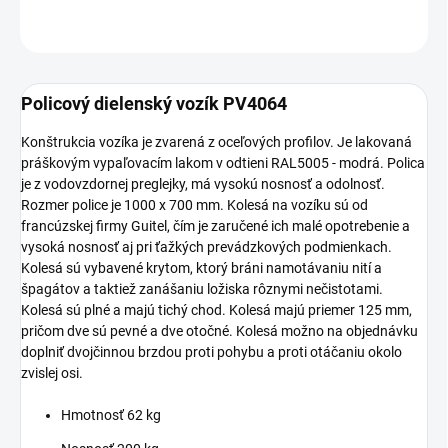
OPÝTAŤ SA
Policový dielenský vozík PV4064
Konštrukcia vozíka je zvarená z oceľových profilov. Je lakovaná
práškovým vypaľovacím lakom v odtieni RAL5005 - modrá. Polica
je z vodovzdornej preglejky, má vysokú nosnosť a odolnosť.
Rozmer police je 1000 x 700 mm. Kolesá na vozíku sú od
francúzskej firmy Guitel, čím je zaručené ich malé opotrebenie a
vysoká nosnosť aj pri ťažkých prevádzkových podmienkach.
Kolesá sú vybavené krytom, ktorý bráni namotávaniu nití a
špagátov a taktiež zanášaniu ložiska rôznymi nečistotami.
Kolesá sú plné a majú tichý chod. Kolesá majú priemer 125 mm,
pričom dve sú pevné a dve otočné. Kolesá možno na objednávku
doplniť dvojčinnou brzdou proti pohybu a proti otáčaniu okolo
zvislej osi.
Hmotnosť 62 kg