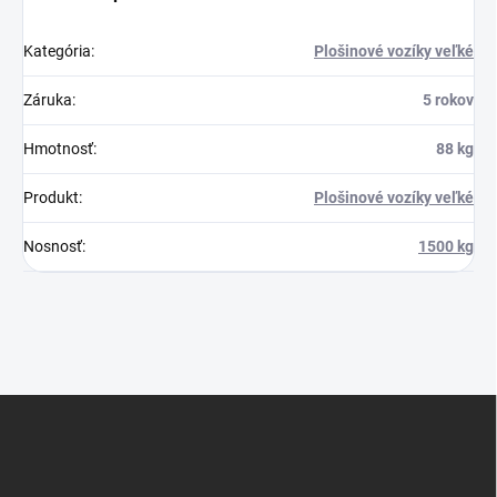
Kategória
:
Plošinové vozíky veľké
Záruka
:
5 rokov
Hmotnosť
:
88 kg
Produkt
:
Plošinové vozíky veľké
Nosnosť
:
1500 kg
Z
á
p
ä