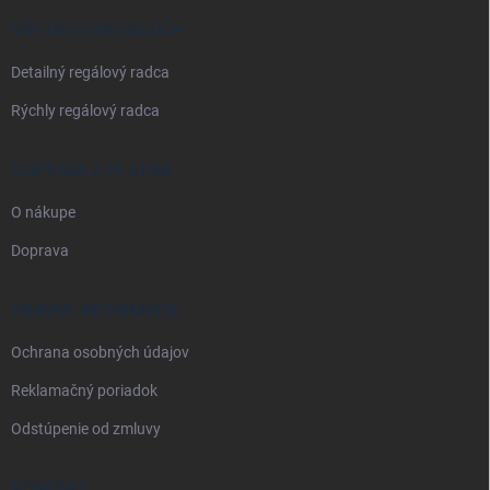
t
i
VŠETKO O REGÁLOCH
e
Detailný regálový radca
Rýchly regálový radca
DOPRAVA A PLATBA
O nákupe
Doprava
PRÁVNE INFORMÁCIE
Ochrana osobných údajov
Reklamačný poriadok
Odstúpenie od zmluvy
KONTAKT