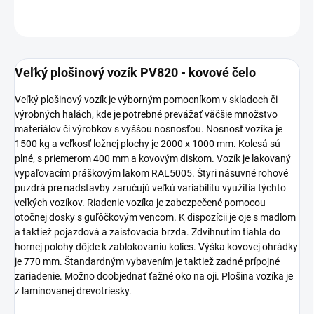
OPÝTAŤ SA
Veľký plošinový vozík PV820 - kovové čelo
Veľký plošinový vozík je výborným pomocníkom v skladoch či
výrobných halách, kde je potrebné prevážať väčšie množstvo
materiálov či výrobkov s vyššou nosnosťou. Nosnosť vozíka je
1500 kg a veľkosť ložnej plochy je 2000 x 1000 mm. Kolesá sú
plné, s priemerom 400 mm a kovovým diskom. Vozík je lakovaný
vypaľovacím práškovým lakom RAL5005. Štyri násuvné rohové
puzdrá pre nadstavby zaručujú veľkú variabilitu využitia týchto
veľkých vozíkov. Riadenie vozíka je zabezpečené pomocou
otočnej dosky s guľôčkovým vencom. K dispozícii je oje s madlom
a taktiež pojazdová a zaisťovacia brzda. Zdvihnutím tiahla do
hornej polohy dôjde k zablokovaniu kolies. Výška kovovej ohrádky
je 770 mm. Štandardným vybavením je taktiež zadné prípojné
zariadenie. Možno doobjednať ťažné oko na oji. Plošina vozíka je
z laminovanej drevotriesky.