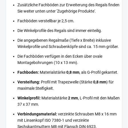
Zusätzliche Fachböden zur Erweiterung des Regals finden
Sie weiter unten unter 'Zugehörige Produkte'.
Fachböden verstellbar je 2,5 cm.
Die Winkelprofile des Regals sind immer einteilig.
Die angegebenen Regalmaße (Tiefe x Breite) inklusive
Winkelprofile und Schraubenköpfe sind ca. 15 mm größer.
Die Fachböden verfügen in den Ecken über ovale
Montagebohrungen (10 x 13 mm).
Fachboden:
Materialstärke
0,8 mm
, als G-Profil gekantet.
Versteifung:
Profil mit Trapezwelle (Stärke
0,8 mm
) für
maximale Steifigkeit.
Winkelprofil:
Materialstärke
2 mm
, L-Profil mit den Maßen
37 x 37 mm.
Verbindungsmaterial:
verzinkte Schrauben M8 x 16 mm
mit Linsenkopf ISO 7380-1 und verzinkte
Sechskantmuttern M8 mit Flansch DIN 6923.