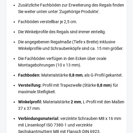
Zusätzliche Fachböden zur Erweiterung des Regals finden
Sie weiter unten unter 'Zugehörige Produkte'.
Fachböden verstellbar je 2,5 cm.
Die Winkelprofile des Regals sind immer einteilig.
Die angegebenen Regalmaße (Tiefe x Breite) inklusive
Winkelprofile und Schraubenköpfe sind ca. 15 mm größer.
Die Fachböden verfügen in den Ecken über ovale
Montagebohrungen (10 x 13 mm).
Fachboden:
Materialstärke
0,8 mm
, als G-Profil gekantet.
Versteifung:
Profil mit Trapezwelle (Stärke
0,8 mm
) für
maximale Steifigkeit.
Winkelprofil:
Materialstärke
2 mm
, L-Profil mit den Maßen
37 x 37 mm.
Verbindungsmaterial:
verzinkte Schrauben M8 x 16 mm
mit Linsenkopf ISO 7380-1 und verzinkte
Sechskantmuttern M8 mit Flansch DIN 6923.