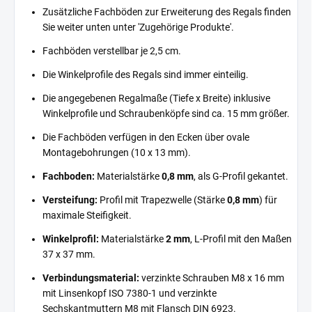
Zusätzliche Fachböden zur Erweiterung des Regals finden
Sie weiter unten unter 'Zugehörige Produkte'.
Fachböden verstellbar je 2,5 cm.
Die Winkelprofile des Regals sind immer einteilig.
Die angegebenen Regalmaße (Tiefe x Breite) inklusive
Winkelprofile und Schraubenköpfe sind ca. 15 mm größer.
Die Fachböden verfügen in den Ecken über ovale
Montagebohrungen (10 x 13 mm).
Fachboden:
Materialstärke
0,8 mm
, als G-Profil gekantet.
Versteifung:
Profil mit Trapezwelle (Stärke
0,8 mm
) für
maximale Steifigkeit.
Winkelprofil:
Materialstärke
2 mm
, L-Profil mit den Maßen
37 x 37 mm.
Verbindungsmaterial:
verzinkte Schrauben M8 x 16 mm
mit Linsenkopf ISO 7380-1 und verzinkte
Sechskantmuttern M8 mit Flansch DIN 6923.