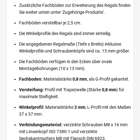
Zusätzliche Fachböden zur Erweiterung des Regals finden
Sie weiter unten unter 'Zugehörige Produkte'.
Fachböden verstellbar je 2,5 cm.
Die Winkelprofile des Regals sind immer einteilig.
Die angegebenen Regalmaße (Tiefe x Breite) inklusive
Winkelprofile und Schraubenköpfe sind ca. 15 mm größer.
Die Fachböden verfügen in den Ecken über ovale
Montagebohrungen (10 x 13 mm).
Fachboden:
Materialstärke
0,8 mm
, als G-Profil gekantet.
Versteifung:
Profil mit Trapezwelle (Stärke
0,8 mm
) für
maximale Steifigkeit.
Winkelprofil:
Materialstärke
2 mm
, L-Profil mit den Maßen
37 x 37 mm.
Verbindungsmaterial:
verzinkte Schrauben M8 x 16 mm
mit Linsenkopf ISO 7380-1 und verzinkte
Sechskantmuttern M8 mit Flansch DIN 6923.