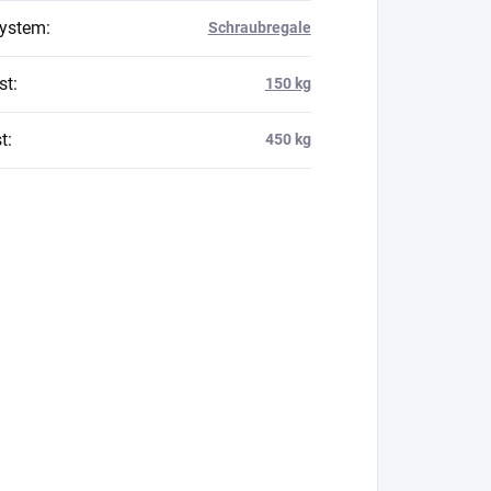
system
:
Schraubregale
st
:
150 kg
t
:
450 kg