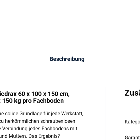
In den Warenkorb
In den Warenkorb
Beschreibung
Zus
edrax 60 x 100 x 150 cm,
t 150 kg pro Fachboden
e solide Grundlage für jede Werkstatt,
 zu herkömmlichen schraubenlosen
Katego
e Verbindung jedes Fachbodens mit
und Muttern. Das Ergebnis?
Garant