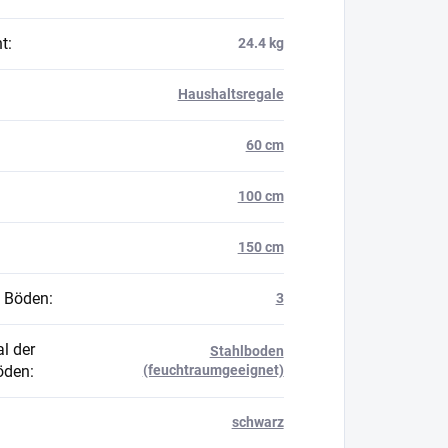
t
:
24.4 kg
Haushaltsregale
60 cm
100 cm
150 cm
 Böden
:
3
l der
Stahlboden
öden
:
(feuchtraumgeeignet)
schwarz