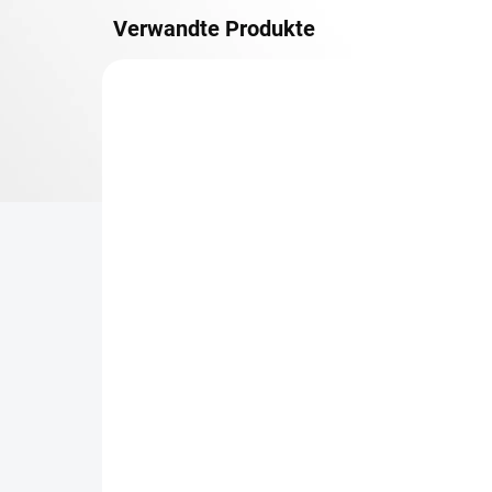
Verwandte Produkte
VERSAND GRATIS
METAL
TOP: SCHRAUBREGALE
LIEFERZEIT CA. 21 TAGE
Zusatz-Fachboden
Be
Biedrax 60 x 100 cm,
Sc
Schwarz, Fachlast 150 kg
Sc
cm
€59,30
€8
€49 ohne MwSt.
€6,
−
+