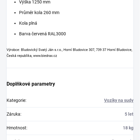
Výška 1250 mm
Průměr kola 260 mm
Kola plná
Barva červená RAL3000
Výrobce: Bludovický Svatý Ján s.r.o., Horní Bludovice 307, 739 37 Horní Bludovice,
Česká republika, www.biedrax.cz
Doplňkové parametry
Kategorie
:
Vozíky na sudy
Záruka
:
5 let
Hmotnost
:
18 kg