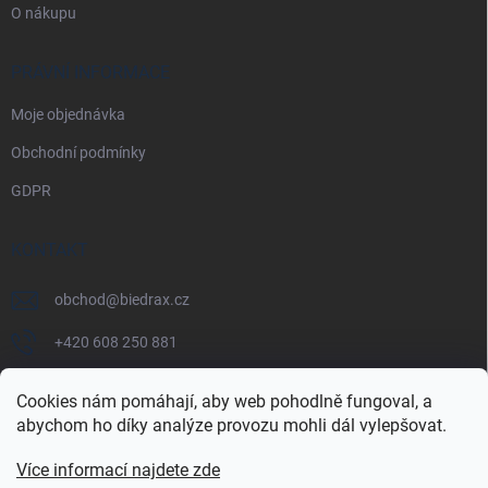
O nákupu
PRÁVNÍ INFORMACE
Moje objednávka
Obchodní podmínky
GDPR
KONTAKT
obchod
@
biedrax.cz
+420 608 250 881
Cookies nám pomáhají, aby web pohodlně fungoval, a
abychom ho díky analýze provozu mohli dál vylepšovat.
Více informací najdete zde