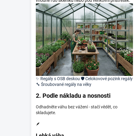
vhodné i do skleníku nebo pod venkovní přístřešek.
✨
Regály s OSB deskou
🛡️
Celokovové pozink regály
🔧
Šroubované regály na věky
2. Podle nákladu a nosnosti
Odhadněte váhu bez vážení - stačí vědět, co
skladujete.
🪶
Lehká váha