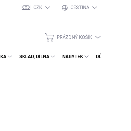
CZK
ČEŠTINA
PRÁZDNÝ KOŠÍK
NÁKUPNÍ
KOŠÍK
IKA
SKLAD, DÍLNA
NÁBYTEK
DŮM A ZAHRAD