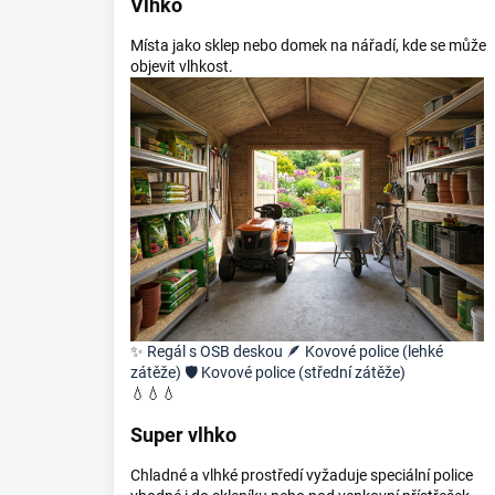
Vlhko
Místa jako sklep nebo domek na nářadí, kde se může
objevit vlhkost.
✨
Regál s OSB deskou
🪶
Kovové police (lehké
zátěže)
🛡️
Kovové police (střední zátěže)
💧💧💧
Super vlhko
Chladné a vlhké prostředí vyžaduje speciální police