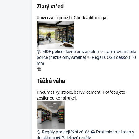
Zlatý střed
Univerzální použití. Chci kvalitní regál.
📦
MDF police (levné univerzální)
✨
Laminované bílé
police (hezké omyvatelné)
✨
Regál s OSB deskou 10
mm
🏗️
Těžká váha
Pneumatiky, stroje, barvy, cement. Potřebujete
zesílenou konstrukci.
💪
Regály pro nejtěžší zátěž
🏭
Profesionální regály
do skladu
🚜
Paletové regály