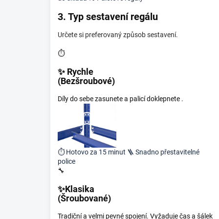
3. Typ sestavení regálu
Určete si preferovaný způsob sestavení.
⏱️
✨ Rychle
(Bezšroubové)
Díly do sebe zasunete a palicí doklepnete .
⏱️
Hotovo za 15 minut
🪜
Snadno přestavitelné
police
🔧
✨Klasika
(Šroubované)
Tradiční a velmi pevné spojení. Vyžaduje čas a šálek