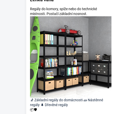
Regály do komory, spíže nebo do technické
místnosti. Postačí základní nosnost.
🧦
Základní regály do domácnosti
🧱
Nástěnné
regály
🌲
Dřevěné regály
📦🛡️