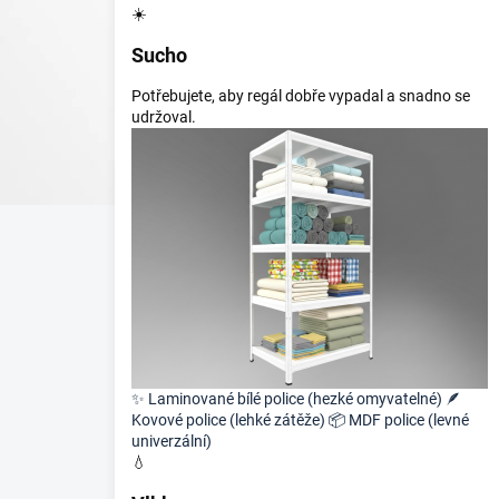
☀️
Sucho
Potřebujete, aby regál dobře vypadal a snadno se
udržoval.
✨
Laminované bílé police (hezké omyvatelné)
🪶
Kovové police (lehké zátěže)
📦
MDF police (levné
univerzální)
💧