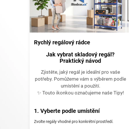
s
č
l
á
n
k
ů
Rychlý regálový rádce
Jak vybrat skladový regál?
Praktický návod
Zjistěte, jaký regál je ideální pro vaše
potřeby. Pomůžeme vám s výběrem podle
umístění a použití.
✨ Touto ikonkou označujeme naše Tipy!
1. Vyberte podle umístění
Zvolte regály vhodné pro konkrétní prostředí.