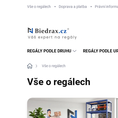
Přejít
Vše o regálech
Doprava a platba
Právní inform
na
obsah
REGÁLY PODLE DRUHU
REGÁLY PODLE U
Domů
Vše o regálech
Vše o regálech
V
ý
p
i