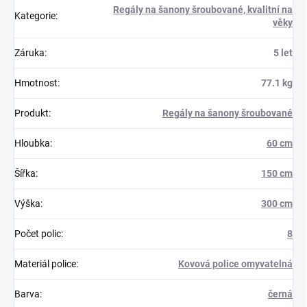
Regály na šanony šroubované, kvalitní na
Kategorie
:
věky
Záruka
:
5 let
Hmotnost
:
77.1 kg
Produkt
:
Regály na šanony šroubované
Hloubka
:
60 cm
Šířka
:
150 cm
Výška
:
300 cm
Počet polic
:
8
Materiál police
:
Kovová police omyvatelná
Barva
:
černá