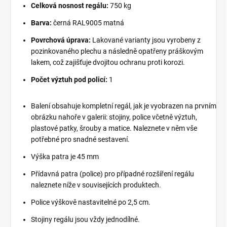
Celková nosnost regálu:
750 kg
Barva:
černá RAL9005 matná
Povrchová úprava:
Lakované varianty jsou vyrobeny z
pozinkovaného plechu a následně opatřeny práškovým
lakem, což zajišťuje dvojitou ochranu proti korozi.
Počet výztuh pod policí:
1
Balení obsahuje kompletní regál, jak je vyobrazen na prvním
obrázku nahoře v galerii: stojiny, police včetně výztuh,
plastové patky, šrouby a matice. Naleznete v něm vše
potřebné pro snadné sestavení.
Výška patra je 45 mm
Přídavná patra (police) pro případné rozšíření regálu
naleznete níže v souvisejících produktech.
Police výškově nastavitelné po 2,5 cm.
Stojiny regálu jsou vždy jednodílné.