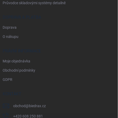
Průvodce skladovými systémy detailně
DOPRAVA A PLATBA
Doprava
O nákupu
PRÁVNÍ INFORMACE
Moje objednávka
Obchodní podmínky
GDPR
KONTAKT
obchod
@
biedrax.cz
+420 608 250 881