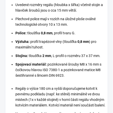
Uvedené rozměry regálu (hloubka x šířka) včetně stojin a
hlaviček šroubů jsou o cca 15 mm větší.
Plechové police mají v rozích na úložné ploše oválné
technologické otvory 10 x 13 mm.
Police:
tloušťka
0,8 mm
, profil tvaru G.
Výztuha:
profil trapézové vlny (tloušťka
0,8 mm
) pro
maximální tuhost.
Stojina:
tloušťka
2 mm
, L-profil o rozměru 37 x 37 mm.
Spojovací materiál:
pozinkované šrouby M8 x 16 mm s
čočkovou hlavou ISO 7380-1 a pozinkované matice M8
šestihranné s límcem DIN 6923.
Regály o výšce 180 cm a vyšší doporučujeme kotvit k
pevnému podkladu (např. ke stěně) minimálně ve dvou
místech (1x v každé stojině) v horní části regálu vhodným
kotvícím materiálem. Kotvící materiál není součástí balení.