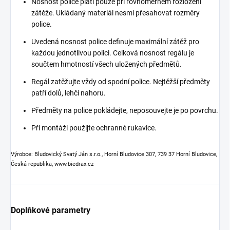
Nosnost police platí pouze při rovnoměrném rozložení
zátěže. Ukládaný materiál nesmí přesahovat rozměry
police.
Uvedená nosnost police definuje maximální zátěž pro
každou jednotlivou polici. Celková nosnost regálu je
součtem hmotností všech uložených předmětů.
Regál zatěžujte vždy od spodní police. Nejtěžší předměty
patří dolů, lehčí nahoru.
Předměty na police pokládejte, neposouvejte je po povrchu.
Při montáži použijte ochranné rukavice.
Výrobce: Bludovický Svatý Ján s.r.o., Horní Bludovice 307, 739 37 Horní Bludovice,
Česká republika, www.biedrax.cz
Doplňkové parametry