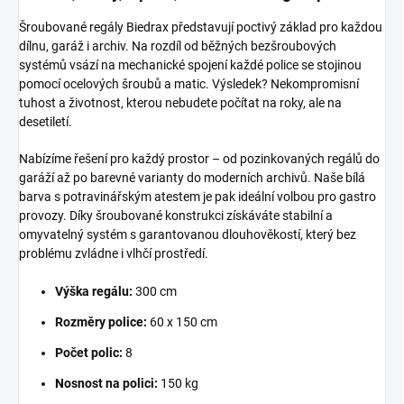
Šroubované regály Biedrax představují poctivý základ pro každou
dílnu, garáž i archiv. Na rozdíl od běžných bezšroubových
systémů vsází na mechanické spojení každé police se stojinou
pomocí ocelových šroubů a matic. Výsledek? Nekompromisní
tuhost a životnost, kterou nebudete počítat na roky, ale na
desetiletí.
Nabízíme řešení pro každý prostor – od pozinkovaných regálů do
garáží až po barevné varianty do moderních archivů. Naše bílá
barva s potravinářským atestem je pak ideální volbou pro gastro
provozy. Díky šroubované konstrukci získáváte stabilní a
omyvatelný systém s garantovanou dlouhověkostí, který bez
problému zvládne i vlhčí prostředí.
Výška regálu:
300 cm
Rozměry police:
60 x 150 cm
Počet polic:
8
Nosnost na polici:
150 kg