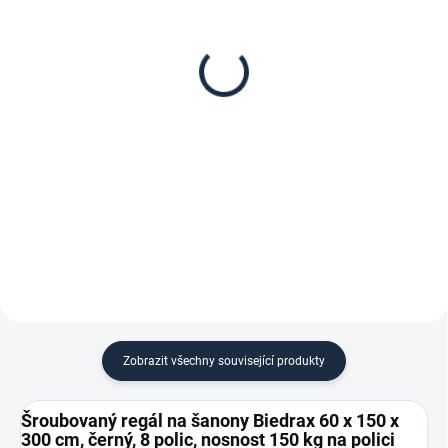
Patro k regálu Biedrax
Zábrana pro šroubovaný
60 x 150 cm, černá,
regál Biedrax 60 cm
nosnost 150 kg
černá
2 463 Kč
187 Kč
2 035,54 Kč bez DPH
154,55 Kč bez DPH
−
+
−
+
Do košíku
Do košíku
Zobrazit všechny související produkty
Šroubovaný regál na šanony Biedrax 60 x 150 x
300 cm, černý, 8 polic, nosnost 150 kg na polici