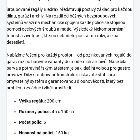
Šroubované regály Biedrax představují poctivý základ pro každou
dílnu, garáž i archiv. Na rozdíl od běžných bezšroubových
systémů vsází na mechanické spojení každé police se stojinou
pomocí ocelových šroubů a matic. Výsledek? Nekompromisní
tuhost a životnost, kterou nebudete počítat na roky, ale na
desetiletí.
Nabízíme řešení pro každý prostor – od pozinkovaných regálů do
garáží až po barevné varianty do moderních archivů. Naše bílá
barva s potravinářským atestem je pak ideální volbou pro gastro
provozy. Díky šroubované konstrukci získáváte stabilní a
omyvatelný systém s garantovanou dlouhověkostí, který bez
problému zvládne i vlhčí prostředí.
Výška regálu:
200 cm
Rozměry police:
45 x 150 cm
Počet polic:
6
Nosnost na polici:
150 kg