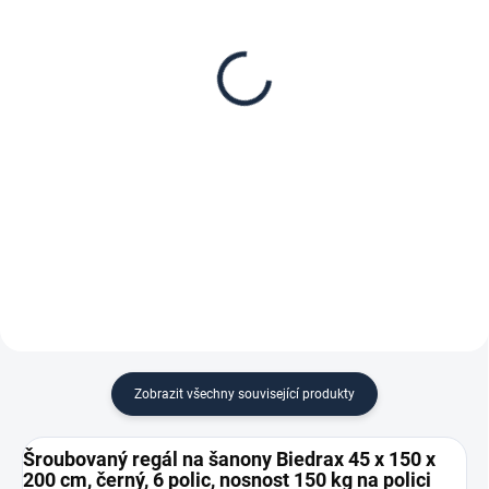
Patro k regálu Biedrax
Zábrana pro šroubovaný
45 x 150 cm, černá,
regál Biedrax 45 cm
nosnost 150 kg
černá
1 967 Kč
171 Kč
1 625,62 Kč bez DPH
141,32 Kč bez DPH
−
+
−
+
Do košíku
Do košíku
Zobrazit všechny související produkty
Šroubovaný regál na šanony Biedrax 45 x 150 x
200 cm, černý, 6 polic, nosnost 150 kg na polici