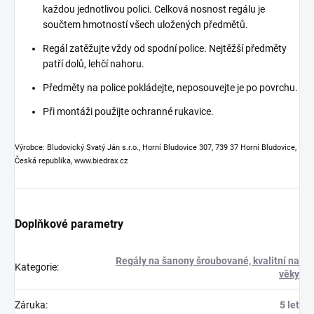
každou jednotlivou polici. Celková nosnost regálu je
součtem hmotností všech uložených předmětů.
Regál zatěžujte vždy od spodní police. Nejtěžší předměty
patří dolů, lehčí nahoru.
Předměty na police pokládejte, neposouvejte je po povrchu.
Při montáži použijte ochranné rukavice.
Výrobce: Bludovický Svatý Ján s.r.o., Horní Bludovice 307, 739 37 Horní Bludovice,
Česká republika, www.biedrax.cz
Doplňkové parametry
Regály na šanony šroubované, kvalitní na
Kategorie
:
věky
Záruka
:
5 let