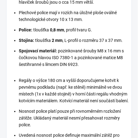
hlaviček šroubů jsou o cca 15 mm větší.
Plechové police mají v rozích na úložné ploše oválné
technologické otvory 10 x 13 mm.
Police:
tloušťka
0,8 mm
, profil tvaru G.
Stojina:
tloušťka
2 mm
, L-profil o rozměru 37 x 37 mm.
Spojovací materiál:
pozinkované šrouby M8 x 16 mm s
čočkovou hlavou ISO 7380-1 a pozinkované matice M8
šestihranné s límcem DIN 6923.
Regály o výšce 180 cm a vyšší doporučujeme kotvit k
pevnému podkladu (např. ke stěně) minimálně ve dvou
místech (1x v každé stojině) v horní části regálu vhodným
kotvícím materiálem. Kotvící materiál není součástí balení.
Nosnost police platí pouze při rovnoměrném rozložení
zátěže. Ukládaný materiál nesmí přesahovat rozměry
police.
Uvedená nosnost police definuje maximální zátěž pro