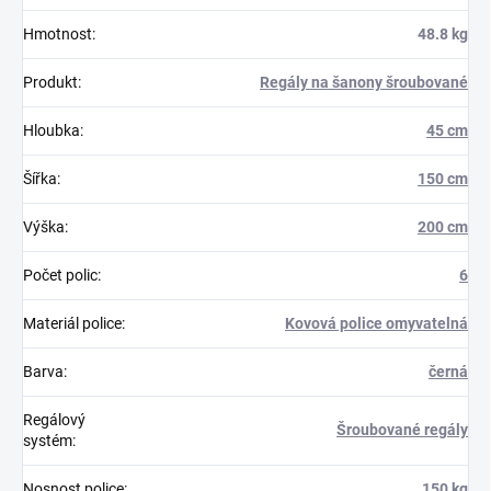
Hmotnost
:
48.8 kg
Produkt
:
Regály na šanony šroubované
Hloubka
:
45 cm
Šířka
:
150 cm
Výška
:
200 cm
Počet polic
:
6
Materiál police
:
Kovová police omyvatelná
Barva
:
černá
Regálový
Šroubované regály
systém
:
Nosnost police
:
150 kg