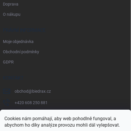
Doprava
O nákupu
PRÁVNÍ INFORMACE
Moje objednávka
Obchodní podmínky
GDPR
KONTAKT
obchod
@
biedrax.cz
+420 608 250 881
Cookies nám pomáhají, aby web pohodlně fungoval, a
abychom ho díky analýze provozu mohli dál vylepšovat.