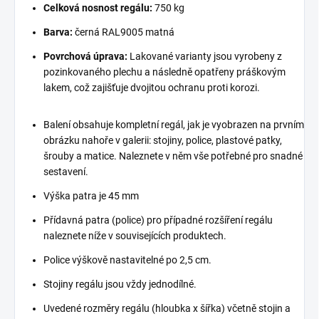
Celková nosnost regálu:
750 kg
Barva:
černá RAL9005 matná
Povrchová úprava:
Lakované varianty jsou vyrobeny z
pozinkovaného plechu a následně opatřeny práškovým
lakem, což zajišťuje dvojitou ochranu proti korozi.
Balení obsahuje kompletní regál, jak je vyobrazen na prvním
obrázku nahoře v galerii: stojiny, police, plastové patky,
šrouby a matice. Naleznete v něm vše potřebné pro snadné
sestavení.
Výška patra je 45 mm
Přídavná patra (police) pro případné rozšíření regálu
naleznete níže v souvisejících produktech.
Police výškově nastavitelné po 2,5 cm.
Stojiny regálu jsou vždy jednodílné.
Uvedené rozměry regálu (hloubka x šířka) včetně stojin a