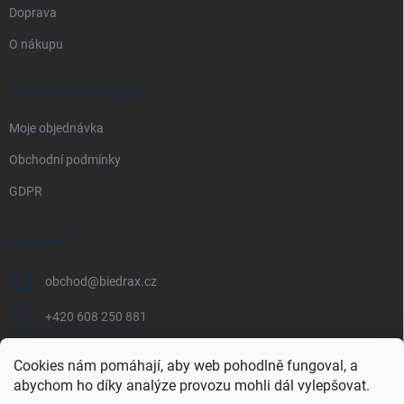
Doprava
O nákupu
PRÁVNÍ INFORMACE
Moje objednávka
Obchodní podmínky
GDPR
KONTAKT
obchod
@
biedrax.cz
+420 608 250 881
Cookies nám pomáhají, aby web pohodlně fungoval, a
abychom ho díky analýze provozu mohli dál vylepšovat.