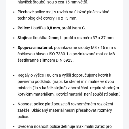
hlaviček šroubů jsou o cca 15 mm větší.
Plechové police mají v rozích na úložné ploše oválné
technologické otvory 10 x 13 mm.
Police:
tloušťka
0,8 mm
, profil tvaru G.
Stojina:
tloušťka
2 mm
, L-profil o rozměru 37 x 37 mm.
Spojovací materiál:
pozinkované šrouby M8 x 16 mm s
čočkovou hlavou ISO 7380-1 a pozinkované matice M8
šestihranné s límcem DIN 6923.
Regály o výšce 180 cm a vyšší doporučujeme kotvit k
pevnému podkladu (např. ke stěně) minimálně ve dvou
místech (1x v každé stojině) v horní části regálu vhodným
kotvícím materiálem. Kotvící materiál není součástí balení.
Nosnost police platí pouze při rovnoměrném rozložení
zátěže. Ukládaný materiál nesmí přesahovat rozměry
police.
Uvedená nosnost police definuje maximální zátěž pro