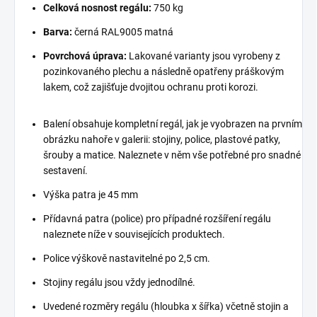
Celková nosnost regálu:
750 kg
Barva:
černá RAL9005 matná
Povrchová úprava:
Lakované varianty jsou vyrobeny z
pozinkovaného plechu a následně opatřeny práškovým
lakem, což zajišťuje dvojitou ochranu proti korozi.
Balení obsahuje kompletní regál, jak je vyobrazen na prvním
obrázku nahoře v galerii: stojiny, police, plastové patky,
šrouby a matice. Naleznete v něm vše potřebné pro snadné
sestavení.
Výška patra je 45 mm
Přídavná patra (police) pro případné rozšíření regálu
naleznete níže v souvisejících produktech.
Police výškově nastavitelné po 2,5 cm.
Stojiny regálu jsou vždy jednodílné.
Uvedené rozměry regálu (hloubka x šířka) včetně stojin a