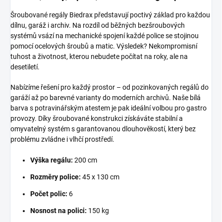
Šroubované regály Biedrax představují poctivý základ pro každou
dílnu, garáž i archiv. Na rozdíl od běžných bezšroubových
systémů vsází na mechanické spojení každé police se stojinou
pomocí ocelových šroubů a matic. Výsledek? Nekompromisní
tuhost a životnost, kterou nebudete počítat na roky, ale na
desetiletí.
Nabízíme řešení pro každý prostor – od pozinkovaných regálů do
garáží až po barevné varianty do moderních archivů. Naše bílá
barva s potravinářským atestem je pak ideální volbou pro gastro
provozy. Díky šroubované konstrukci získáváte stabilní a
omyvatelný systém s garantovanou dlouhověkostí, který bez
problému zvládne i vlhčí prostředí.
Výška regálu:
200 cm
Rozměry police:
45 x 130 cm
Počet polic:
6
Nosnost na polici:
150 kg