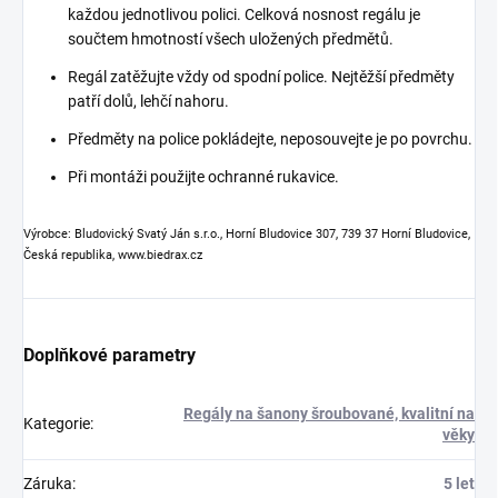
každou jednotlivou polici. Celková nosnost regálu je
součtem hmotností všech uložených předmětů.
Regál zatěžujte vždy od spodní police. Nejtěžší předměty
patří dolů, lehčí nahoru.
Předměty na police pokládejte, neposouvejte je po povrchu.
Při montáži použijte ochranné rukavice.
Výrobce: Bludovický Svatý Ján s.r.o., Horní Bludovice 307, 739 37 Horní Bludovice,
Česká republika, www.biedrax.cz
Doplňkové parametry
Regály na šanony šroubované, kvalitní na
Kategorie
:
věky
Záruka
:
5 let