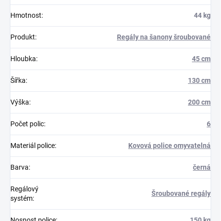
Hmotnost
:
44 kg
Produkt
:
Regály na šanony šroubované
Hloubka
:
45 cm
Šířka
:
130 cm
Výška
:
200 cm
Počet polic
:
6
Materiál police
:
Kovová police omyvatelná
Barva
:
černá
Regálový
Šroubované regály
systém
:
Nosnost police
:
150 kg