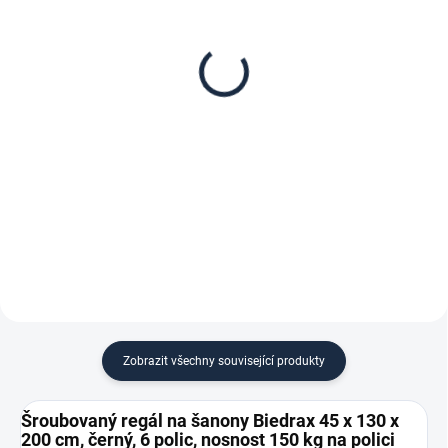
Patro k regálu Biedrax
Zábrana pro šroubovaný
45 x 130 cm, černá,
regál Biedrax 45 cm
nosnost 150 kg
černá
1 645 Kč
171 Kč
1 359,50 Kč bez DPH
141,32 Kč bez DPH
−
+
−
+
Do košíku
Do košíku
Zobrazit všechny související produkty
Šroubovaný regál na šanony Biedrax 45 x 130 x
200 cm, černý, 6 polic, nosnost 150 kg na polici