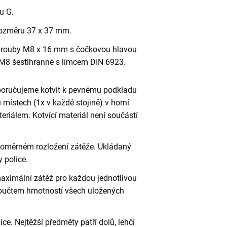
ru G.
o rozměru 37 x 37 mm.
rouby M8 x 16 mm s čočkovou hlavou
M8 šestihranné s límcem DIN 6923.
poručujeme kotvit k pevnému podkladu
 místech (1x v každé stojině) v horní
riálem. Kotvící materiál není součástí
vnoměrném rozložení zátěže. Ukládaný
 police.
aximální zátěž pro každou jednotlivou
 součtem hmotností všech uložených
ce. Nejtěžší předměty patří dolů, lehčí