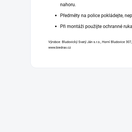
nahoru.
Předměty na police pokládejte, nep
Při montáži použijte ochranné ruka
Výrobce: Bludovický Svatý Ján s.r.o., Horní Bludovice 307
www.biedrax.cz