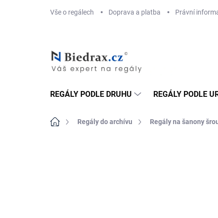
Přejít
Vše o regálech
Doprava a platba
Právní inform
na
obsah
REGÁLY PODLE DRUHU
REGÁLY PODLE U
Domů
Regály do archívu
Regály na šanony šrou
ZNAČKA:
BIEDRAX
DOPRAVA ZDARMA
TOP! ŠROUBOVANÉ
REGÁLY NA VĚKY