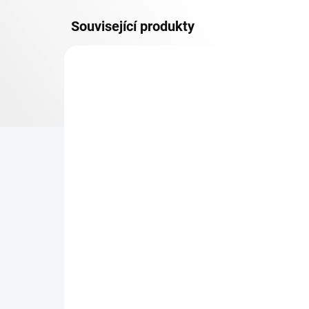
Související produkty
DOPRAVA ZDARMA
KOVOV
TOP! ŠROUBOVANÉ
REGÁLY NA VĚKY
NA OBJEDNÁVKU (DO 3 TÝDNŮ)
Patro k regálu Biedrax 45
Zá
x 130 cm, černá, nosnost
reg
150 kg
če
1 645 Kč
17
1 359,50 Kč bez DPH
141