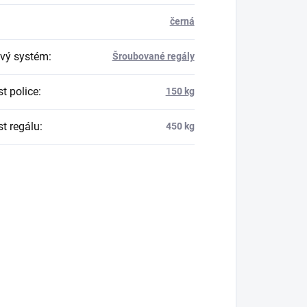
černá
vý systém
:
Šroubované regály
t police
:
150 kg
t regálu
:
450 kg