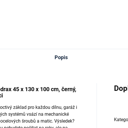
−
+
−
Do košíku
Do košíku
Popis
Dop
drax 45 x 130 x 100 cm, černý,
ci
octivý základ pro každou dílnu, garáž i
ových systémů vsází na mechanické
Katego
 ocelových šroubů a matic. Výsledek?
u nebudete počítat na roky, ale na