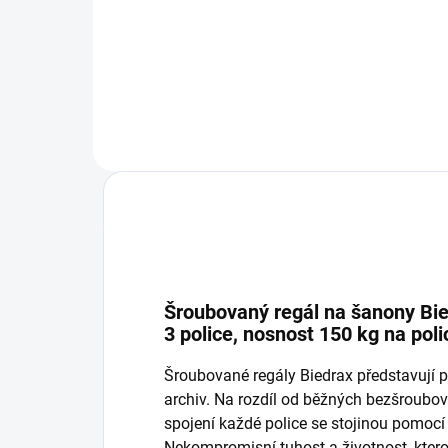
−
+
Do košíku
Šroubovaný regál na šanony Bie
3 police, nosnost 150 kg na poli
Šroubované regály Biedrax představují p
archiv. Na rozdíl od běžných bezšroub
spojení každé police se stojinou pomocí
Nekompromisní tuhost a životnost, ktero