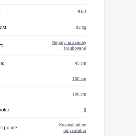
a
:
5 let
ost
:
22 kg
Regály na šanony
t
:
šroubované
ka
:
45 cm
130 cm
100 cm
polic
:
3
Kovová police
l police
:
omyvatelná