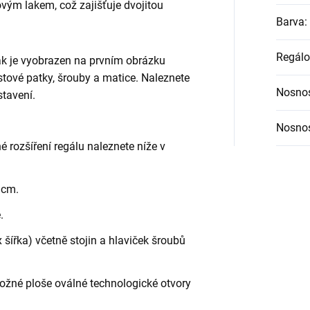
vým lakem, což zajišťuje dvojitou
Barva
:
Regálo
jak je vyobrazen na prvním obrázku
lastové patky, šrouby a matice. Naleznete
Nosnos
tavení.
Nosnos
é rozšíření regálu naleznete níže v
 cm.
.
šířka) včetně stojin a hlaviček šroubů
ložné ploše oválné technologické otvory