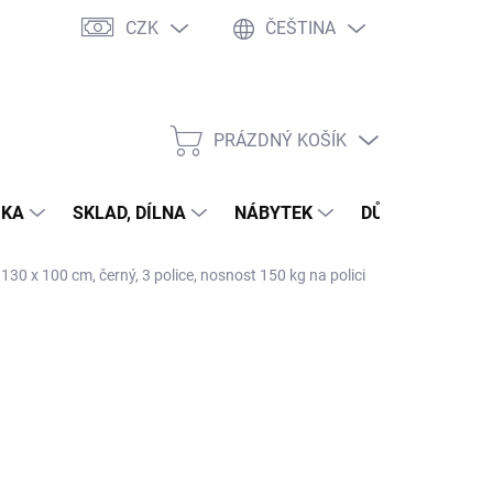
CZK
ČEŠTINA
PRÁZDNÝ KOŠÍK
NÁKUPNÍ
KOŠÍK
IKA
SKLAD, DÍLNA
NÁBYTEK
DŮM A ZAHRAD
30 x 100 cm, černý, 3 police, nosnost 150 kg na polici