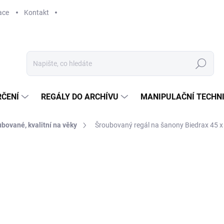
ace
Kontakt
Hledat
RČENÍ
REGÁLY DO ARCHÍVU
MANIPULAČNÍ TECHN
bované, kvalitní na věky
Šroubovaný regál na šanony Biedrax 45 x 1
6 195 Kč
5 119,83 Kč bez DPH