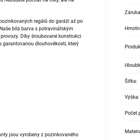
Záruk
 pozinkovaných regálů do garáží až po
Hmotn
 Naše bílá barva s potravinářským
o provozy. Díky šroubované konstrukci
s garantovanou dlouhověkostí, který
Produk
Hloub
Šířka
:
Výška
:
Počet 
Materiá
nty jsou vyrobeny z pozinkovaného