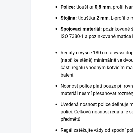
Police:
tloušťka
0,8 mm
, profil tva
Stojina:
tloušťka
2 mm
, L-profil 
Spojovací materiál:
pozinkované š
ISO 7380-1 a pozinkované matice 
Regály o výšce 180 cm a vyšší do
(např. ke stěně) minimálně ve dvou
části regálu vhodným kotvícím mate
balení.
Nosnost police platí pouze při ro
materiál nesmí přesahovat rozměry
Uvedená nosnost police definuje m
polici. Celková nosnost regálu je
předmětů.
Regál zatěžujte vždy od spodní poli