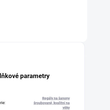
+
Do košíku
lňkové parametry
Regály na šanony
rie
:
šroubované, kvalitní na
věky