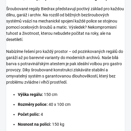
Šroubované regály Biedrax představují poctivý základ pro každou
dílnu, garáž i archiv. Na rozdíl od běžných bezšroubových
systémů vsází na mechanické spojení každé police se stojinou
pomocí ocelových šroubů a matic. Výsledek? Nekompromisní
tuhost a životnost, kterou nebudete počítat na roky, ale na
desetiletí.
Nabízíme řešení pro každý prostor – od pozinkovaných regálů do
garáží až po barevné varianty do moderních archivů. Naše bílá
barva s potravinářským atestem je pak ideální volbou pro gastro
provozy. Díky šroubované konstrukci získáváte stabilní a
omyvatelný systém s garantovanou dlouhověkostí, který bez
problému zvládne i vlhčí prostředí.
Výška regálu:
150 cm
Rozměry police:
40 x 100 cm
Počet polic:
4
Nosnost na polici:
150 kg