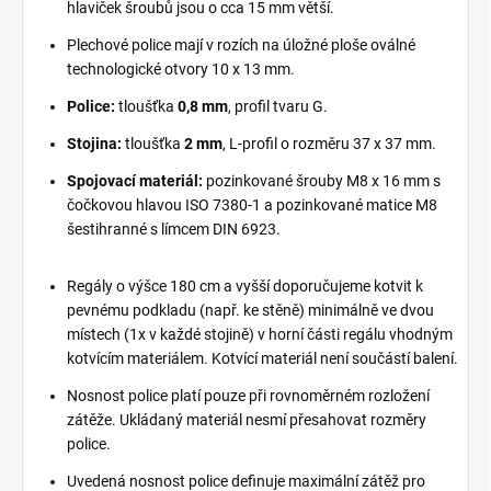
hlaviček šroubů jsou o cca 15 mm větší.
Plechové police mají v rozích na úložné ploše oválné
technologické otvory 10 x 13 mm.
Police:
tloušťka
0,8 mm
, profil tvaru G.
Stojina:
tloušťka
2 mm
, L-profil o rozměru 37 x 37 mm.
Spojovací materiál:
pozinkované šrouby M8 x 16 mm s
čočkovou hlavou ISO 7380-1 a pozinkované matice M8
šestihranné s límcem DIN 6923.
Regály o výšce 180 cm a vyšší doporučujeme kotvit k
pevnému podkladu (např. ke stěně) minimálně ve dvou
místech (1x v každé stojině) v horní části regálu vhodným
kotvícím materiálem. Kotvící materiál není součástí balení.
Nosnost police platí pouze při rovnoměrném rozložení
zátěže. Ukládaný materiál nesmí přesahovat rozměry
police.
Uvedená nosnost police definuje maximální zátěž pro