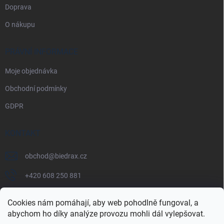
Doprava
O nákupu
PRÁVNÍ INFORMACE
Moje objednávka
Obchodní podmínky
GDPR
KONTAKT
obchod
@
biedrax.cz
+420 608 250 881
Cookies nám pomáhají, aby web pohodlně fungoval, a
abychom ho díky analýze provozu mohli dál vylepšovat.