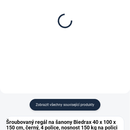
Patro k regálu Biedrax
Zábrana pro šroubovaný
40 x 100 cm, černá,
regál Biedrax 40 cm
nosnost 150 kg
černá
1 112 Kč
165 Kč
919,01 Kč bez DPH
136,36 Kč bez DPH
−
+
−
+
Do košíku
Do košíku
Zobrazit všechny související produkty
Šroubovaný regál na šanony Biedrax 40 x 100 x
150 cm, černý, 4 police, nosnost 150 kg na polici