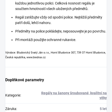
každou jednotlivou polici. Celková nosnost regálu je
součtem hmotností všech uložených předmětů.
Regál zatěžujte vždy od spodní police. Nejtěžší předměty
patří dolů, lehčí nahoru.
Předměty na police pokládejte, neposouvejte je po povrchu.
Při montáži použijte ochranné rukavice.
Výrobce: Bludovický Svatý Ján s.r.o., Horní Bludovice 307, 739 37 Horní Bludovice,
Česká republika, www.biedrax.cz
Doplňkové parametry
Regály na šanony šroubované, kvalitní na
Kategorie
:
věky
Záruka
:
5 let