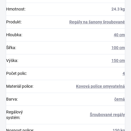
Hmotnost
:
24.3 kg
Produkt
:
Regály na šanony šroubované
Hloubka
:
40 cm
Šířka
:
100 cm
Výška
:
150 cm
Počet polic
:
4
Materiál police
:
Kovová police omyvatelná
Barva
:
černá
Regálový
Šroubované regály
systém
:
Nosnost police
:
150 kg