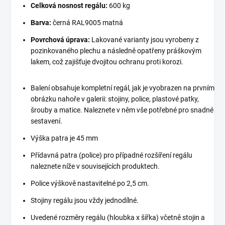
Celková nosnost regálu:
600 kg
Barva:
černá RAL9005 matná
Povrchová úprava:
Lakované varianty jsou vyrobeny z
pozinkovaného plechu a následně opatřeny práškovým
lakem, což zajišťuje dvojitou ochranu proti korozi.
Balení obsahuje kompletní regál, jak je vyobrazen na prvním
obrázku nahoře v galerii: stojiny, police, plastové patky,
šrouby a matice. Naleznete v něm vše potřebné pro snadné
sestavení.
Výška patra je 45 mm
Přídavná patra (police) pro případné rozšíření regálu
naleznete níže v souvisejících produktech.
Police výškově nastavitelné po 2,5 cm.
Stojiny regálu jsou vždy jednodílné.
Uvedené rozměry regálu (hloubka x šířka) včetně stojin a