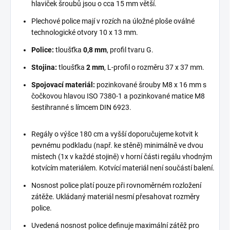
hlaviček šroubů jsou o cca 15 mm větší.
Plechové police mají v rozích na úložné ploše oválné
technologické otvory 10 x 13 mm.
Police:
tloušťka
0,8 mm
, profil tvaru G.
Stojina:
tloušťka
2 mm
, L-profil o rozměru 37 x 37 mm.
Spojovací materiál:
pozinkované šrouby M8 x 16 mm s
čočkovou hlavou ISO 7380-1 a pozinkované matice M8
šestihranné s límcem DIN 6923.
Regály o výšce 180 cm a vyšší doporučujeme kotvit k
pevnému podkladu (např. ke stěně) minimálně ve dvou
místech (1x v každé stojině) v horní části regálu vhodným
kotvícím materiálem. Kotvící materiál není součástí balení.
Nosnost police platí pouze při rovnoměrném rozložení
zátěže. Ukládaný materiál nesmí přesahovat rozměry
police.
Uvedená nosnost police definuje maximální zátěž pro