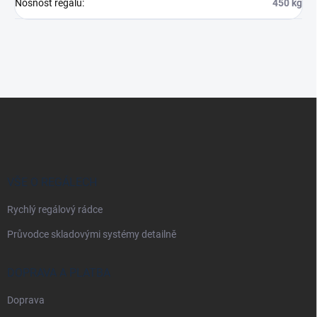
Nosnost regálu
:
450 kg
Z
á
p
a
t
í
VŠE O REGÁLECH
Rychlý regálový rádce
Průvodce skladovými systémy detailně
DOPRAVA A PLATBA
Doprava