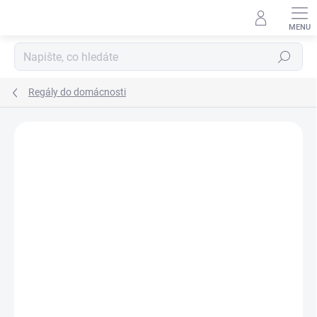
Přejít
na
obsah
Hledat
Regály do domácnosti
ZNAČKA:
BIEDRAX
DOPRAVA ZDARMA
TOP! ŠROUBOVANÉ
REGÁLY NA VĚKY