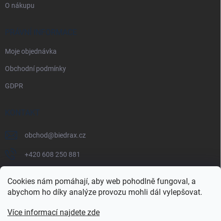
O nákupu
PRÁVNÍ INFORMACE
Moje objednávka
Obchodní podmínky
GDPR
KONTAKT
obchod
@
biedrax.cz
+420 608 250 881
Cookies nám pomáhají, aby web pohodlně fungoval, a
abychom ho díky analýze provozu mohli dál vylepšovat.
Více informací najdete zde