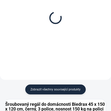
Patro k regálu Biedrax
Zábrana pro šroubovaný
45 x 150 cm, černá,
regál Biedrax 45 cm
nosnost 150 kg
černá
1 967 Kč
171 Kč
1 625,62 Kč bez DPH
141,32 Kč bez DPH
−
+
−
+
Do košíku
Do košíku
Zobrazit všechny související produkty
Šroubovaný regál do domácnosti Biedrax 45 x 150
x 120 cm, černý, 3 police, nosnost 150 kg na polici