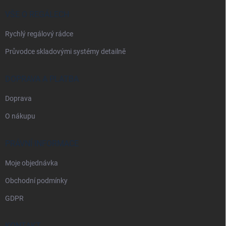
t
í
VŠE O REGÁLECH
Rychlý regálový rádce
Průvodce skladovými systémy detailně
DOPRAVA A PLATBA
Doprava
O nákupu
PRÁVNÍ INFORMACE
Moje objednávka
Obchodní podmínky
GDPR
KONTAKT