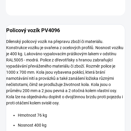
ZEPTAT SE
Policový vozík PV4096
Dílenský policový vozík na přepravu zboží či materiálu.
Konstrukce vozíku je svařena z ocelových profilů. Nosnost vozíku
je 400 kg. Lakováno vypalovacím práškovým lakem v odstínu
RAL5005 - modrá. Police z dřevotřísky s hranou zabraňující
vypadávání převáženého materiálu či zboží. Rozměr police je
1000 x 700 mm. Kola jsou vybavena poklicí, která brání
namotávání nití a provázků a také zanášení ložiska různými
nečistotami, čímž se prodlužuje životnost kola. Kola jsou o
průměru 200 mm a 2 jsou pevná a 2 otočná kolem vlastní osy.
Kola lze na objednávku doplnit o dvojčinnou brzdu proti pojezdu i
proti otáčení kolem svislé osy.
Hmotnost 76 kg
Nosnost 400 kg