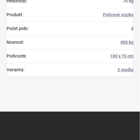
Hmotnost
:
76 kg
Produkt
:
Policové vozíky
Počet polic
:
4
Nosnost
:
400 kg
Podvozek
:
100 x 70 cm
Varianta
:
2 madla
Z
á
p
a