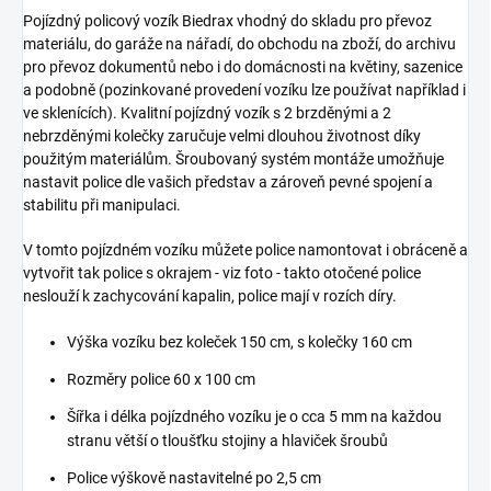
Pojízdný policový vozík Biedrax vhodný do skladu pro převoz
materiálu, do garáže na nářadí, do obchodu na zboží, do archivu
pro převoz dokumentů nebo i do domácnosti na květiny, sazenice
a podobně (pozinkované provedení vozíku lze používat například i
ve sklenících). Kvalitní pojízdný vozík s 2 brzděnými a 2
nebrzděnými kolečky zaručuje velmi dlouhou životnost díky
použitým materiálům. Šroubovaný systém montáže umožňuje
nastavit police dle vašich představ a zároveň pevné spojení a
stabilitu při manipulaci.
V tomto pojízdném vozíku můžete police namontovat i obráceně a
vytvořit tak police s okrajem - viz foto - takto otočené police
neslouží k zachycování kapalin, police mají v rozích díry.
Výška vozíku bez koleček 150 cm, s kolečky 160 cm
Rozměry police 60 x 100 cm
Šířka i délka pojízdného vozíku je o cca 5 mm na každou
stranu větší o tloušťku stojiny a hlaviček šroubů
Police výškově nastavitelné po 2,5 cm