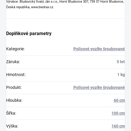
Výrobce: Bludovický Svatý Ján s.r.o., Horní Bludovice 307, 739 37 Horní Bludovice,
Česká republika, www.biedrax.cz
Doplňkové parametry
Kategorie
:
Policové vozíky šroubované
Záruka
:
5 let
Hmotnost
:
1 kg
Produkt
:
Policové vozíky šroubované
Hloubka
:
60 cm
Šířka
:
100 cm
Výška
:
160 cm