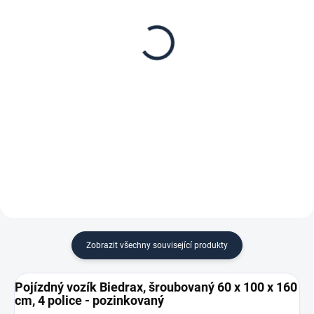
Samolepící štítek s
Patro k regálu Biedrax
nosností regálu (SNR)
60 x 100 cm, pozink,
nosnost 150 kg
7 Kč
1 046 Kč
5,79 Kč bez DPH
864,46 Kč bez DPH
−
+
−
+
Do košíku
Do košíku
Zobrazit všechny související produkty
Pojízdný vozík Biedrax, šroubovaný 60 x 100 x 160
cm, 4 police - pozinkovaný