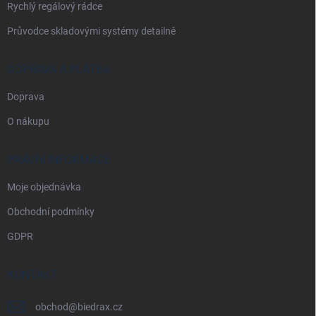
Rychlý regálový rádce
Průvodce skladovými systémy detailně
DOPRAVA A PLATBA
Doprava
O nákupu
PRÁVNÍ INFORMACE
Moje objednávka
Obchodní podmínky
GDPR
KONTAKT
obchod
@
biedrax.cz