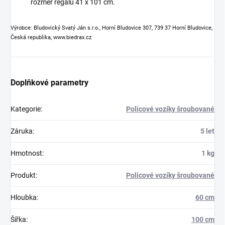
rozměr regálu 41 x 101 cm.
Výrobce: Bludovický Svatý Ján s.r.o., Horní Bludovice 307, 739 37 Horní Bludovice,
Česká republika, www.biedrax.cz
Doplňkové parametry
Kategorie
:
Policové vozíky šroubované
Záruka
:
5 let
Hmotnost
:
1 kg
Produkt
:
Policové vozíky šroubované
Hloubka
:
60 cm
Šířka
:
100 cm