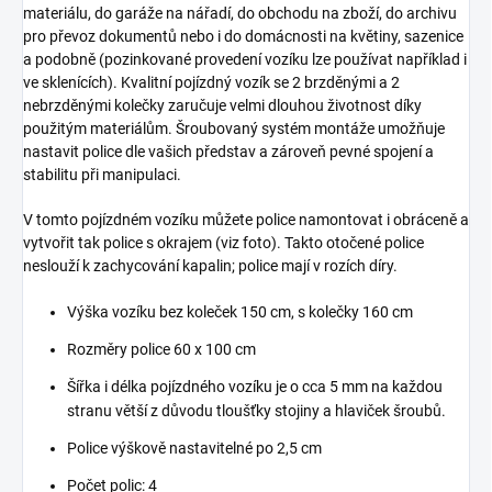
materiálu, do garáže na nářadí, do obchodu na zboží, do archivu
pro převoz dokumentů nebo i do domácnosti na květiny, sazenice
a podobně (pozinkované provedení vozíku lze používat například i
ve sklenících). Kvalitní pojízdný vozík se 2 brzděnými a 2
nebrzděnými kolečky zaručuje velmi dlouhou životnost díky
použitým materiálům. Šroubovaný systém montáže umožňuje
nastavit police dle vašich představ a zároveň pevné spojení a
stabilitu při manipulaci.
V tomto pojízdném vozíku můžete police namontovat i obráceně a
vytvořit tak police s okrajem (viz foto). Takto otočené police
neslouží k zachycování kapalin; police mají v rozích díry.
Výška vozíku bez koleček 150 cm, s kolečky 160 cm
Rozměry police 60 x 100 cm
Šířka i délka pojízdného vozíku je o cca 5 mm na každou
stranu větší z důvodu tloušťky stojiny a hlaviček šroubů.
Police výškově nastavitelné po 2,5 cm
Počet polic: 4