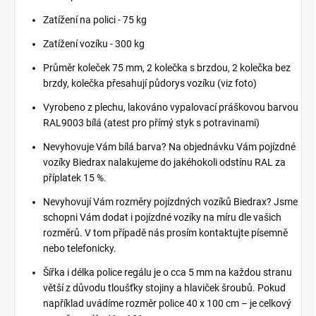
Zatížení na polici - 75 kg
Zatížení vozíku - 300 kg
Průměr koleček 75 mm, 2 kolečka s brzdou, 2 kolečka bez
brzdy, kolečka přesahují půdorys vozíku (viz foto)
Vyrobeno z plechu, lakováno vypalovací práškovou barvou
RAL9003 bílá (atest pro přímý styk s potravinami)
Nevyhovuje Vám bílá barva? Na objednávku Vám pojízdné
vozíky Biedrax nalakujeme do jakéhokoli odstínu RAL za
příplatek 15 %.
Nevyhovují Vám rozměry pojízdných vozíků Biedrax? Jsme
schopni Vám dodat i pojízdné vozíky na míru dle vašich
rozměrů. V tom případě nás prosím kontaktujte písemně
nebo telefonicky.
Šířka i délka police regálu je o cca 5 mm na každou stranu
větší z důvodu tloušťky stojiny a hlaviček šroubů. Pokud
například uvádíme rozměr police 40 x 100 cm – je celkový