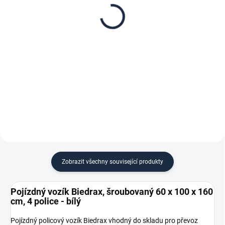
nosností regálu (SNR)
60 x 100 cm, bílé,
nosnost 150 kg
7 Kč
1 263 Kč
5,79 Kč bez DPH
1 043,80 Kč bez DPH
−
+
−
+
Do košíku
Do košíku
Zobrazit všechny související produkty
Pojízdný vozík Biedrax, šroubovaný 60 x 100 x 160
cm, 4 police - bílý
Pojízdný policový vozík Biedrax vhodný do skladu pro převoz