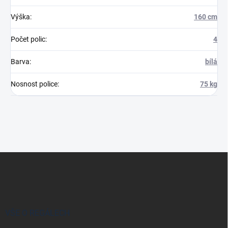
Výška
:
160 cm
Počet polic
:
4
Barva
:
bílá
Nosnost police
:
75 kg
Z
á
p
a
t
í
VŠE O REGÁLECH