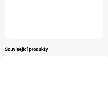
−
+
Přidat do košíku
DETAILNÍ INFORMACE
ZEPTAT SE
Související produkty
DOPRAVA ZDARMA
TOP! ŠROUBOVANÉ
REGÁLY NA VĚKY
SKLADEM
NA OBJEDNÁVKU (DO 3 TÝDNŮ)
Samolepící štítek s
Patro k regálu Biedrax