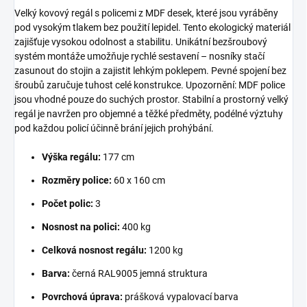
Velký kovový regál s policemi z MDF desek, které jsou vyráběny
pod vysokým tlakem bez použití lepidel. Tento ekologický materiál
zajišťuje vysokou odolnost a stabilitu. Unikátní bezšroubový
systém montáže umožňuje rychlé sestavení – nosníky stačí
zasunout do stojin a zajistit lehkým poklepem. Pevné spojení bez
šroubů zaručuje tuhost celé konstrukce. Upozornění: MDF police
jsou vhodné pouze do suchých prostor. Stabilní a prostorný velký
regál je navržen pro objemné a těžké předměty, podélné výztuhy
pod každou policí účinně brání jejich prohýbání.
Výška regálu:
177 cm
Rozměry police:
60 x 160 cm
Počet polic:
3
Nosnost na polici:
400 kg
Celková nosnost regálu:
1200 kg
Barva:
černá RAL9005 jemná struktura
Povrchová úprava:
prášková vypalovací barva