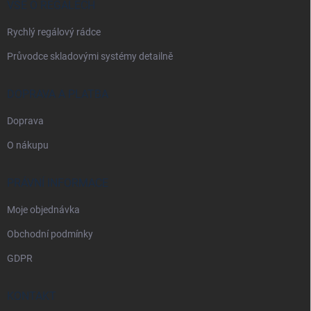
í
VŠE O REGÁLECH
Rychlý regálový rádce
Průvodce skladovými systémy detailně
DOPRAVA A PLATBA
Doprava
O nákupu
PRÁVNÍ INFORMACE
Moje objednávka
Obchodní podmínky
GDPR
KONTAKT