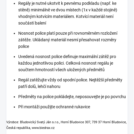
Regály je nutné ukotvit k pevnému podkladu (např. ke
stěně) minimálně ve dvou místech (1x v každé stojině)
vhodným kotvícím materiálem. Kotvící materiál není
součástí balení
Nosnost police platí pouze při rovnoměrném rozložení
zátěže. Ukládaný materiál nesmí přesahovat rozměry
police
Uvedená nosnost police definuje maximální zátěž pro
každou jednotlivou polici. Celková nosnost regálu je
součtem hmotností všech uložených předmětů
Regál zatěžujte vždy od spodní police. Nejtěžší předměty
patří dolů, lehčí nahoru
Předměty na police pokládejte, neposouvejte je po povrchu
Při montáži použijte ochranné rukavice
Výrobce: Bludovický Svatý Ján s.r.o., Horní Bludovice 307, 739 37 Horní Bludovice,
Česká republika, www.biedrax.cz