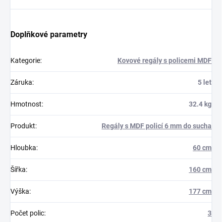
Doplňkové parametry
Kategorie
:
Kovové regály s policemi MDF
Záruka
:
5 let
Hmotnost
:
32.4 kg
Produkt
:
Regály s MDF policí 6 mm do sucha
Hloubka
:
60 cm
Šířka
:
160 cm
Výška
:
177 cm
Počet polic
:
3