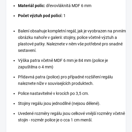
Materiál polic:
dřevovláknitá MDF 6 mm
Počet výztuh pod policí:
1
Balení obsahuje kompletní regál, jak je vyobrazen na prvním
obrázku nahoře v galerii: stojiny, police včetně výztuh a
plastové patky. Naleznete v něm vše potřebné pro snadné
sestavení.
Výška patra včetně MDF 6 mm je 84 mm (police je
zapuštěna o 4 mm)
Přídavná patra (police) pro případné rozšíření regálu
naleznete níže v souvisejících produktech.
Police nastavitelné v krocích po 3,5 cm.
Stojiny regálu jsou jednodílné (nejsou dělené).
Uvedené rozměry regálu jsou celkové vnější rozměry včetně
stojin - rozměr police je o cca 1 cm menší.