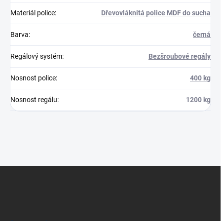
Materiál police
:
Dřevovláknitá police MDF do sucha
Barva
:
černá
Regálový systém
:
Bezšroubové regály
Nosnost police
:
400 kg
Nosnost regálu
:
1200 kg
Z
á
p
a
t