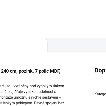
Do košíku
Do košíku
Dop
 240 cm, pozink, 7 polic MDF,
teré jsou vyráběny pod vysokým tlakem
teriál zajišťuje vysokou odolnost a
Katego
 montáže umožňuje rychlé sestavení –
stit lehkým poklepem. Pevné spojení bez