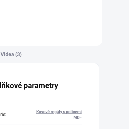
Do košíku
Videa (3)
lňkové parametry
Kovové regály s policemi
rie
:
MDF