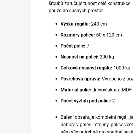
šroubů zaručuje tuhost celé konstrukce
pouze do suchých prostor.
Výška regálu:
240 cm
Rozměry police:
60 x 120 cm
Počet polic:
7
Nosnost na polici:
200 kg
Celková nosnost regálu:
1000 kg
Povrchová úprava:
Vyrobeno z po
Materiál polic:
dřevovláknitá MDF
Počet výztuh pod policí:
2
Balení obsahuje kompletní regál, 
nahoře v galerii: stojiny, police vč
něm vše potřebné pro snadné sest