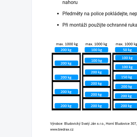
nahoru
Předměty na police pokládejte, ne
Při montáži použijte ochranné ruk
Výrobce: Bludovický Svatý Ján s.r.o., Horní Bludovice 307
www.biedrax.cz