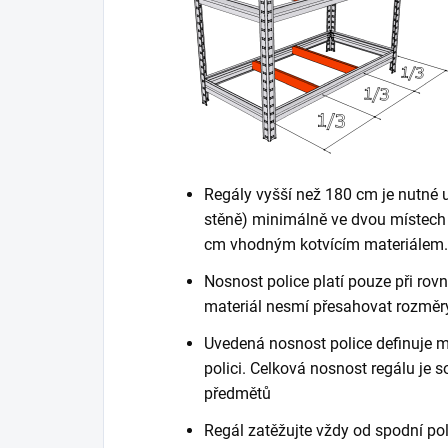
Regály vyšší než 180 cm je nutné 
stěně) minimálně ve dvou místech 
cm vhodným kotvícím materiálem. K
Nosnost police platí pouze při ro
materiál nesmí přesahovat rozměry
Uvedená nosnost police definuje m
polici. Celková nosnost regálu je
předmětů
Regál zatěžujte vždy od spodní poli