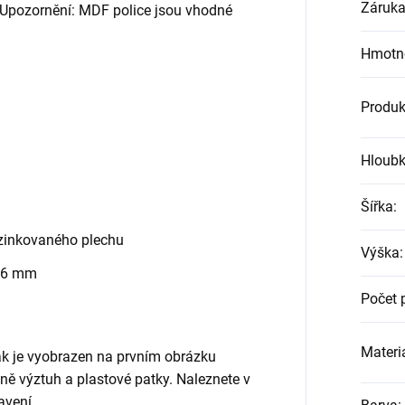
Záruk
. Upozornění: MDF police jsou vhodné
Hmotn
Produk
Hloub
Šířka
:
zinkovaného plechu
Výška
:
 6 mm
Počet 
Materiá
jak je vyobrazen na prvním obrázku
etně výztuh a plastové patky. Naleznete v
avení.