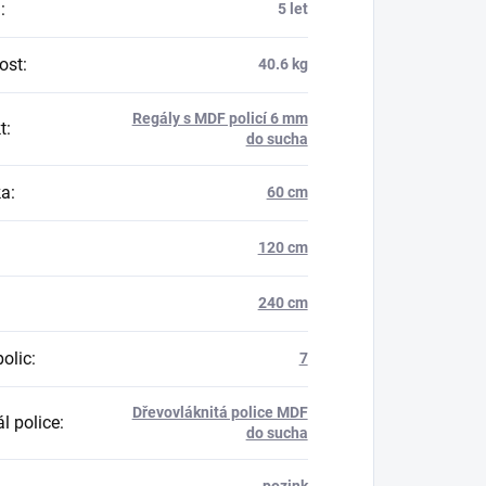
a
:
5 let
ost
:
40.6 kg
Regály s MDF policí 6 mm
t
:
do sucha
ka
:
60 cm
120 cm
240 cm
polic
:
7
Dřevovláknitá police MDF
l police
:
do sucha
pozink