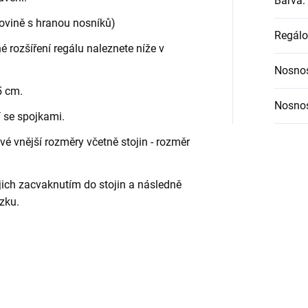
Barva
:
rovině s hranou nosníků)
Regálo
é rozšíření regálu naleznete níže v
Nosnos
5 cm.
Nosnos
í se spojkami.
é vnější rozměry včetně stojin - rozměr
jich zacvaknutím do stojin a následně
zku.