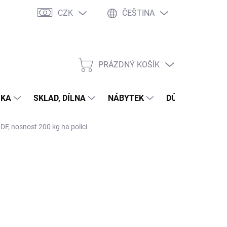
CZK
ČEŠTINA
PRÁZDNÝ KOŠÍK
NÁKUPNÍ
KOŠÍK
IKA
SKLAD, DÍLNA
NÁBYTEK
DŮM A ZAHRAD
DF, nosnost 200 kg na polici