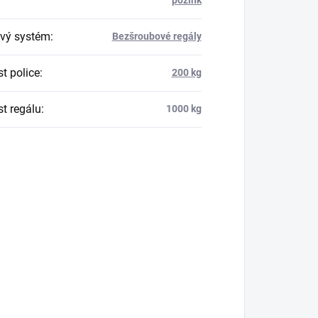
vý systém
:
Bezšroubové regály
t police
:
200 kg
t regálu
:
1000 kg