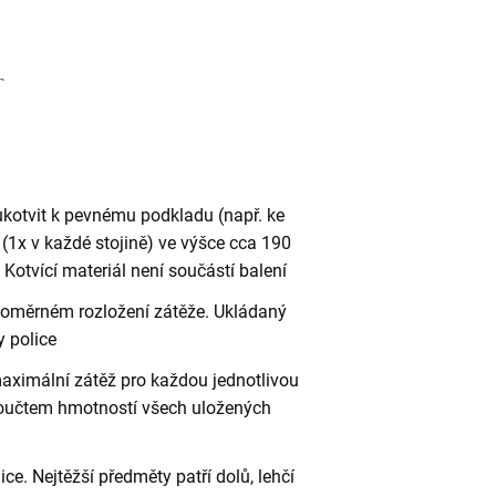
ukotvit k pevnému podkladu (např. ke
(1x v každé stojině) ve výšce cca 190
otvící materiál není součástí balení
vnoměrném rozložení zátěže. Ukládaný
 police
aximální zátěž pro každou jednotlivou
 součtem hmotností všech uložených
ce. Nejtěžší předměty patří dolů, lehčí