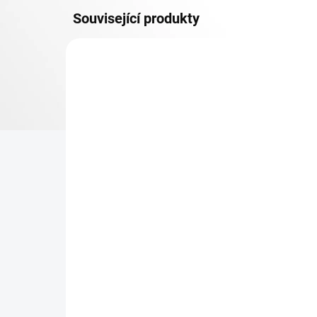
Související produkty
MDF 6 MM (SUCHO)
SKLADEM
Patro k regálu Biedrax 60
Zá
x 120 cm, pozink, police
Bie
MDF, nosnost 200 kg
vyp
454 Kč
31
375,21 Kč bez DPH
25,
−
+