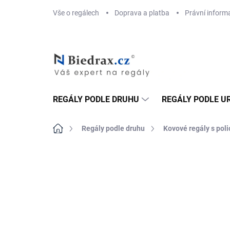
Přejít
Vše o regálech
Doprava a platba
Právní inform
na
obsah
REGÁLY PODLE DRUHU
REGÁLY PODLE U
Domů
Regály podle druhu
Kovové regály s pol
ZNAČKA:
BIEDRAX
DOPRAVA ZDARMA
MDF 6 MM (SUCHO)