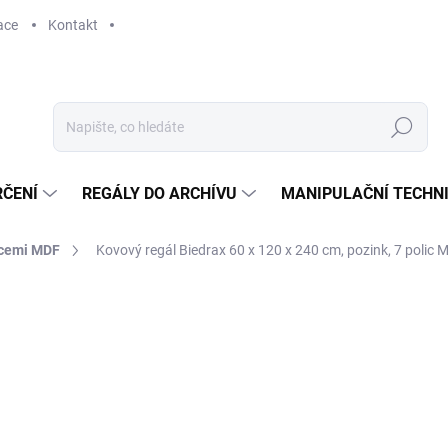
ace
Kontakt
Hledat
RČENÍ
REGÁLY DO ARCHÍVU
MANIPULAČNÍ TECHN
icemi MDF
Kovový regál Biedrax 60 x 120 x 240 cm, pozink, 7 polic M
3 751 Kč
3 100 Kč bez DPH
Měrná
SKLADEM