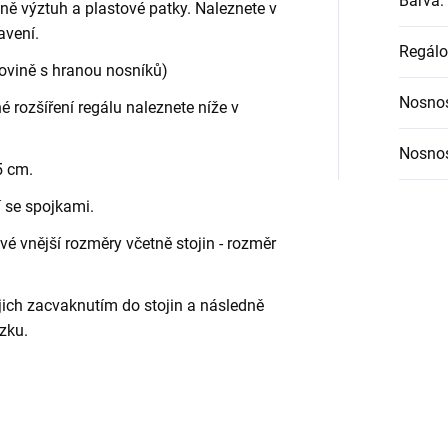
Barva
:
etně výztuh a plastové patky. Naleznete v
avení.
Regálo
rovině s hranou nosníků)
Nosnos
é rozšíření regálu naleznete níže v
Nosnos
5 cm.
í se spojkami.
é vnější rozměry včetně stojin - rozměr
jich zacvaknutím do stojin a následně
zku.