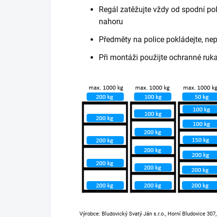
Regál zatěžujte vždy od spodní poli
nahoru
Předměty na police pokládejte, ne
Při montáži použijte ochranné ruk
Výrobce: Bludovický Svatý Ján s.r.o., Horní Bludovice 307