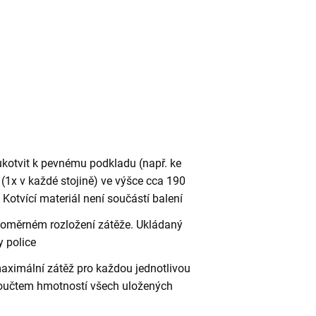
ukotvit k pevnému podkladu (např. ke
(1x v každé stojině) ve výšce cca 190
otvící materiál není součástí balení
vnoměrném rozložení zátěže. Ukládaný
 police
aximální zátěž pro každou jednotlivou
 součtem hmotností všech uložených