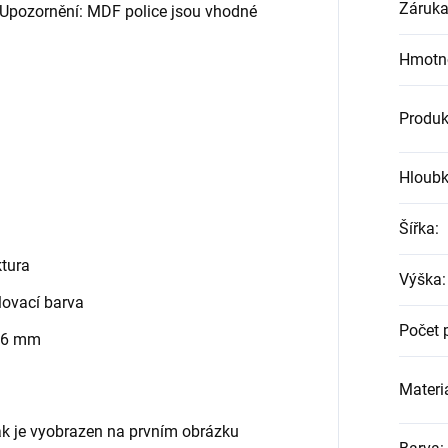
Záruk
. Upozornění: MDF police jsou vhodné
Hmotn
Produk
Hloub
Šířka
:
tura
Výška
:
ovací barva
Počet 
 6 mm
Materiá
jak je vyobrazen na prvním obrázku