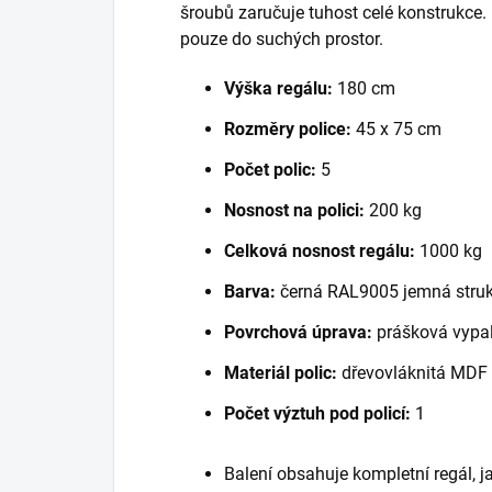
šroubů zaručuje tuhost celé konstrukce
pouze do suchých prostor.
Výška regálu:
180 cm
Rozměry police:
45 x 75 cm
Počet polic:
5
Nosnost na polici:
200 kg
Celková nosnost regálu:
1000 kg
Barva:
černá RAL9005 jemná struk
Povrchová úprava:
prášková vypal
Materiál polic:
dřevovláknitá MDF
Počet výztuh pod policí:
1
Balení obsahuje kompletní regál, 