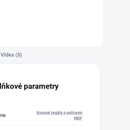
Do košíku
Videa (3)
lňkové parametry
Kovové regály s policemi
rie
:
MDF