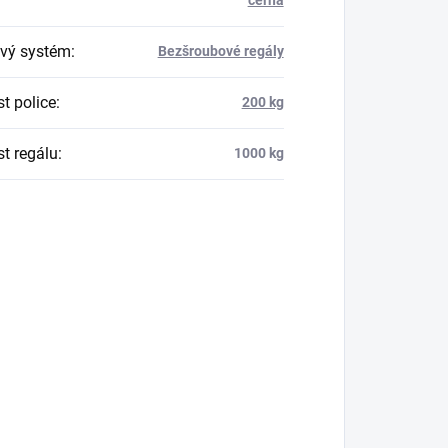
vý systém
:
Bezšroubové regály
t police
:
200 kg
t regálu
:
1000 kg