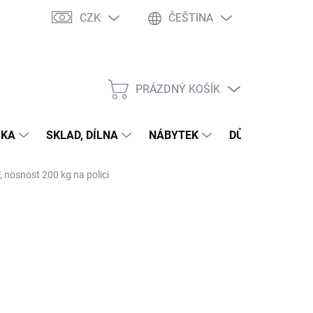
CZK
ČEŠTINA
PRÁZDNÝ KOŠÍK
NÁKUPNÍ
KOŠÍK
IKA
SKLAD, DÍLNA
NÁBYTEK
DŮM A ZAHRAD
, nosnost 200 kg na polici