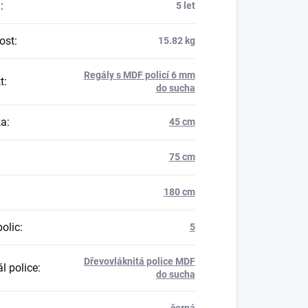
a
:
5 let
ost
:
15.82 kg
Regály s MDF policí 6 mm
t
:
do sucha
ka
:
45 cm
75 cm
180 cm
polic
:
5
Dřevovláknitá police MDF
l police
:
do sucha
černá