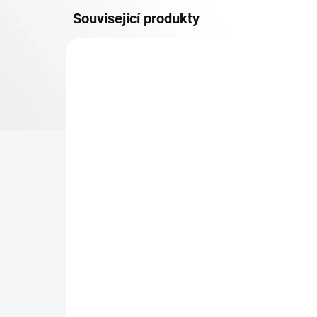
Související produkty
MDF 6 MM (SUCHO)
SKLADEM
Patro k regálu Biedrax 45
Zá
x 75 cm, černé, police
Bie
MDF, nosnost 200 kg
pro
re
307 Kč
31
253,72 Kč bez DPH
25,
−
+