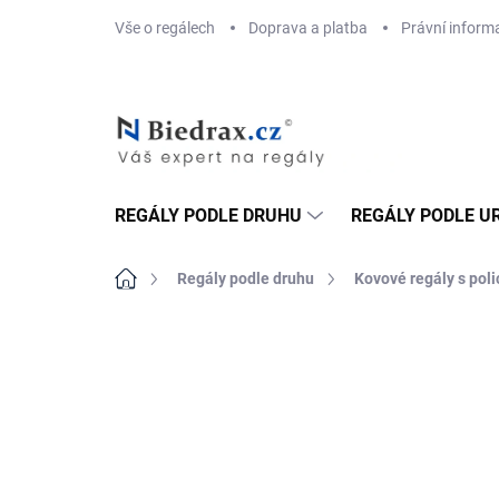
Přejít
Vše o regálech
Doprava a platba
Právní inform
na
obsah
REGÁLY PODLE DRUHU
REGÁLY PODLE U
Domů
Regály podle druhu
Kovové regály s pol
ZNAČKA:
BIEDRAX
DOPRAVA ZDARMA
MDF 6 MM (SUCHO)