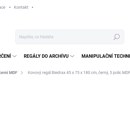
ace
Kontakt
Hledat
RČENÍ
REGÁLY DO ARCHÍVU
MANIPULAČNÍ TECHN
icemi MDF
Kovový regál Biedrax 45 x 75 x 180 cm, černý, 5 polic MDF
2 063 Kč
1 704,96 Kč bez DPH
Měrná
SKLADEM