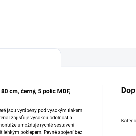
Do košíku
Do košíku
Dop
180 cm, černý, 5 polic MDF,
teré jsou vyráběny pod vysokým tlakem
teriál zajišťuje vysokou odolnost a
Katego
 montáže umožňuje rychlé sestavení –
stit lehkým poklepem. Pevné spojení bez