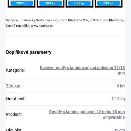
Výrobce: Bludovický Svatý Ján s.r.o., Horní Bludovice 307, 739 37 Horní Bludovice,
Česká republika, www.biedrax.cz
Doplňkové parametry
Kovové regály s laminovanými policemi 12/18
Kategorie
:
mm
Záruka
:
5 let
Hmotnost
:
21.5 kg
Regály s lamino policemi 12 nebo 18 mm
Produkt
:
omyvatelné
Hloubka
:
35 cm