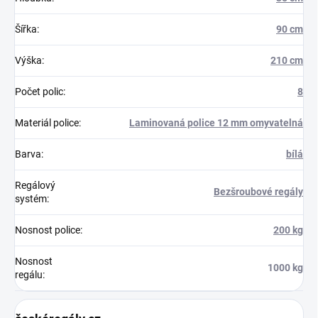
Šířka
:
90 cm
Výška
:
210 cm
Počet polic
:
8
Materiál police
:
Laminovaná police 12 mm omyvatelná
Barva
:
bílá
Regálový
Bezšroubové regály
systém
:
Nosnost police
:
200 kg
Nosnost
1000 kg
regálu
: