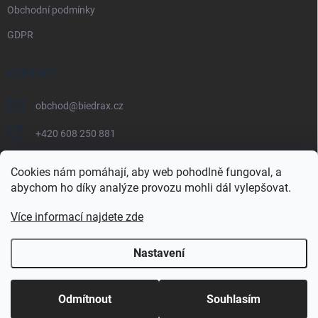
Obchodní podmínky
GDPR
KONTAKT
obchod
@
biedrax.cz
+420 608 250 881
Cookies nám pomáhají, aby web pohodlně fungoval, a
abychom ho díky analýze provozu mohli dál vylepšovat.
Více informací najdete zde
Nastavení
Copyright 2026
Biedrax.cz
. Všechna práva vyhrazena.
Odmítnout
Souhlasím
Vytvořil Shoptet Premium