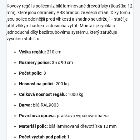
Kovový regál s policemi z bílé laminované dřevotřísky (tloušťka 12
mm), které jsou ohraněny ABS hranou ze všech stran. Díky tomu
jsou police odolnější proti vlhkosti a snadno se udržují – stačí je
otřít vlhkým hadrem a dosucha vytřít. Montáž je rychlá a
jednoduchá díky bezšroubovému systému, který zaručuje
vysokou stabilitu.
Výška regálu:
210 cm
Rozměry police:
35 x 90 cm
Počet polic:
8
Nosnost na polici:
200 kg
Celková nosnost regálu:
1000 kg
Barva:
bílá RAL9003
Povrchová úprava:
prášková vypalovací barva
Materiál polic:
bílá laminovaná dřevotříska 12 mm
Počet výztuh pod policí:
1