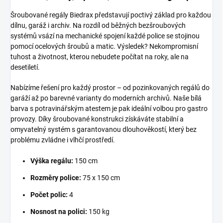
Šroubované regály Biedrax představují poctivý základ pro každou
dílnu, garáž i archiv. Na rozdíl od běžných bezšroubových
systémů vsází na mechanické spojení každé police se stojinou
pomocí ocelových šroubů a matic. Výsledek? Nekompromisní
tuhost a životnost, kterou nebudete počítat na roky, ale na
desetiletí.
Nabízíme řešení pro každý prostor – od pozinkovaných regálů do
garáží až po barevné varianty do moderních archivů. Naše bílá
barva s potravinářským atestem je pak ideální volbou pro gastro
provozy. Díky šroubované konstrukci získáváte stabilní a
omyvatelný systém s garantovanou dlouhověkostí, který bez
problému zvládne i vlhčí prostředí.
Výška regálu:
150 cm
Rozměry police:
75 x 150 cm
Počet polic:
4
Nosnost na polici:
150 kg