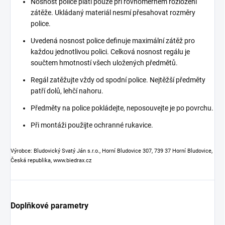
Nosnost police platí pouze při rovnoměrném rozložení
zátěže. Ukládaný materiál nesmí přesahovat rozměry
police.
Uvedená nosnost police definuje maximální zátěž pro
každou jednotlivou polici. Celková nosnost regálu je
součtem hmotností všech uložených předmětů.
Regál zatěžujte vždy od spodní police. Nejtěžší předměty
patří dolů, lehčí nahoru.
Předměty na police pokládejte, neposouvejte je po povrchu.
Při montáži použijte ochranné rukavice.
Výrobce: Bludovický Svatý Ján s.r.o., Horní Bludovice 307, 739 37 Horní Bludovice,
Česká republika, www.biedrax.cz
Doplňkové parametry