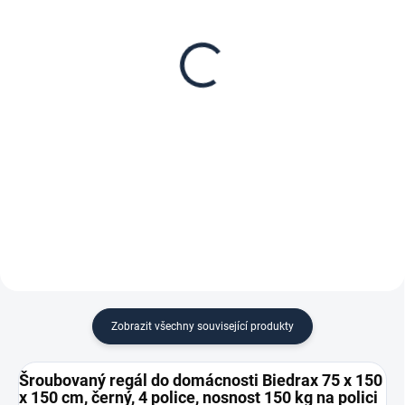
Patro k regálu Biedrax
Zábrana pro šroubovaný
75 x 150 cm, černá,
regál Biedrax 75 cm
nosnost 150 kg
černá
2 749 Kč
201 Kč
2 271,90 Kč bez DPH
166,12 Kč bez DPH
−
+
−
+
Do košíku
Do košíku
Zobrazit všechny související produkty
Šroubovaný regál do domácnosti Biedrax 75 x 150
x 150 cm, černý, 4 police, nosnost 150 kg na polici