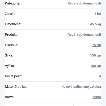
Kategorie
:
Regály do domácnosti
Záruka
:
5 let
Hmotnost
:
45.5 kg
Produkt
:
Regály do domácnosti
Hloubka
:
75 cm
Šířka
:
150 cm
Výška
:
150 cm
Počet polic
:
4
Materiál police
:
Kovová police omyvatelná
Barva
:
černá