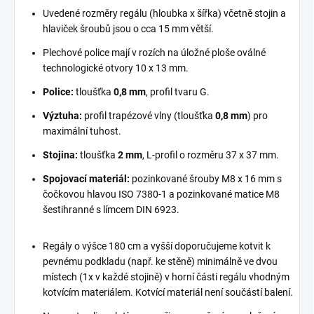
Uvedené rozměry regálu (hloubka x šířka) včetně stojin a
hlaviček šroubů jsou o cca 15 mm větší.
Plechové police mají v rozích na úložné ploše oválné
technologické otvory 10 x 13 mm.
Police:
tloušťka
0,8 mm
, profil tvaru G.
Výztuha:
profil trapézové vlny (tloušťka
0,8 mm
) pro
maximální tuhost.
Stojina:
tloušťka
2 mm
, L-profil o rozměru 37 x 37 mm.
Spojovací materiál:
pozinkované šrouby M8 x 16 mm s
čočkovou hlavou ISO 7380-1 a pozinkované matice M8
šestihranné s límcem DIN 6923.
Regály o výšce 180 cm a vyšší doporučujeme kotvit k
pevnému podkladu (např. ke stěně) minimálně ve dvou
místech (1x v každé stojině) v horní části regálu vhodným
kotvícím materiálem. Kotvící materiál není součástí balení.