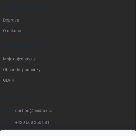
DOPRAVA A PLATBA
Doprava
O nákupu
PRÁVNÍ INFORMACE
Moje objednávka
Obchodní podmínky
GDPR
KONTAKT
obchod
@
biedrax.cz
+420 608 250 881