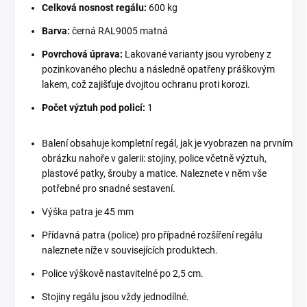
Celková nosnost regálu:
600 kg
Barva:
černá RAL9005 matná
Povrchová úprava:
Lakované varianty jsou vyrobeny z
pozinkovaného plechu a následně opatřeny práškovým
lakem, což zajišťuje dvojitou ochranu proti korozi.
Počet výztuh pod policí:
1
Balení obsahuje kompletní regál, jak je vyobrazen na prvním
obrázku nahoře v galerii: stojiny, police včetně výztuh,
plastové patky, šrouby a matice. Naleznete v něm vše
potřebné pro snadné sestavení.
Výška patra je 45 mm
Přídavná patra (police) pro případné rozšíření regálu
naleznete níže v souvisejících produktech.
Police výškově nastavitelné po 2,5 cm.
Stojiny regálu jsou vždy jednodílné.