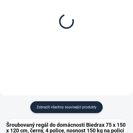
Patro k regálu Biedrax
Zábrana pro šroubovaný
75 x 150 cm, černá,
regál Biedrax 75 cm
nosnost 150 kg
černá
2 749 Kč
201 Kč
2 271,90 Kč bez DPH
166,12 Kč bez DPH
−
+
−
+
Do košíku
Do košíku
Zobrazit všechny související produkty
Šroubovaný regál do domácnosti Biedrax 75 x 150
x 120 cm, černý, 4 police, nosnost 150 kg na polici