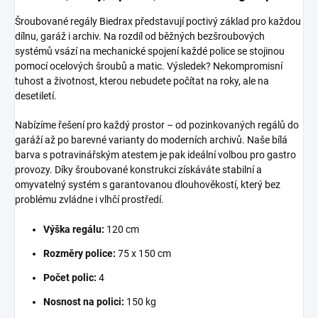
Šroubované regály Biedrax představují poctivý základ pro každou
dílnu, garáž i archiv. Na rozdíl od běžných bezšroubových
systémů vsází na mechanické spojení každé police se stojinou
pomocí ocelových šroubů a matic. Výsledek? Nekompromisní
tuhost a životnost, kterou nebudete počítat na roky, ale na
desetiletí.
Nabízíme řešení pro každý prostor – od pozinkovaných regálů do
garáží až po barevné varianty do moderních archivů. Naše bílá
barva s potravinářským atestem je pak ideální volbou pro gastro
provozy. Díky šroubované konstrukci získáváte stabilní a
omyvatelný systém s garantovanou dlouhověkostí, který bez
problému zvládne i vlhčí prostředí.
Výška regálu:
120 cm
Rozměry police:
75 x 150 cm
Počet polic:
4
Nosnost na polici:
150 kg