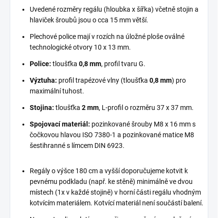
Uvedené rozměry regálu (hloubka x šířka) včetně stojin a
hlaviček šroubů jsou o cca 15 mm větší.
Plechové police mají v rozích na úložné ploše oválné
technologické otvory 10 x 13 mm.
Police:
tloušťka
0,8 mm
, profil tvaru G.
Výztuha:
profil trapézové vlny (tloušťka
0,8 mm
) pro
maximální tuhost.
Stojina:
tloušťka
2 mm
, L-profil o rozměru 37 x 37 mm.
Spojovací materiál:
pozinkované šrouby M8 x 16 mm s
čočkovou hlavou ISO 7380-1 a pozinkované matice M8
šestihranné s límcem DIN 6923.
Regály o výšce 180 cm a vyšší doporučujeme kotvit k
pevnému podkladu (např. ke stěně) minimálně ve dvou
místech (1x v každé stojině) v horní části regálu vhodným
kotvícím materiálem. Kotvící materiál není součástí balení.