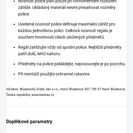
Nosnost police platí pouze při rovnoměrném rozložení
zátěže. Ukládaný materiál nesmí přesahovat rozměry
police.
Uvedená nosnost police definuje maximální zátěž pro
každou jednotlivou polici. Celková nosnost regálu je
součtem hmotností všech uložených předmětů.
Regál zatěžujte vždy od spodní police. Nejtěžší předměty
patří dolů, lehčí nahoru.
Předměty na police pokládejte, neposouvejte je po povrchu.
Při montáži použijte ochranné rukavice.
Výrobce: Bludovický Svatý Ján s.r.o., Horní Bludovice 307, 739 37 Horní Bludovice,
Česká republika, www.biedrax.cz
Doplňkové parametry