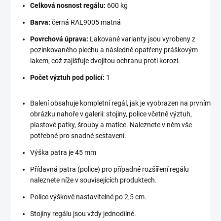
Celková nosnost regálu:
600 kg
Barva:
černá RAL9005 matná
Povrchová úprava:
Lakované varianty jsou vyrobeny z
pozinkovaného plechu a následně opatřeny práškovým
lakem, což zajišťuje dvojitou ochranu proti korozi.
Počet výztuh pod policí:
1
Balení obsahuje kompletní regál, jak je vyobrazen na prvním
obrázku nahoře v galerii: stojiny, police včetně výztuh,
plastové patky, šrouby a matice. Naleznete v něm vše
potřebné pro snadné sestavení.
Výška patra je 45 mm
Přídavná patra (police) pro případné rozšíření regálu
naleznete níže v souvisejících produktech.
Police výškově nastavitelné po 2,5 cm.
Stojiny regálu jsou vždy jednodílné.