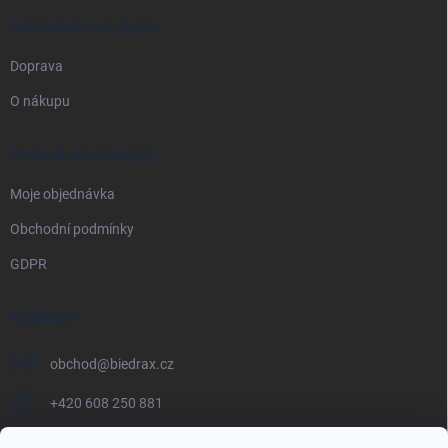
DOPRAVA A PLATBA
Doprava
O nákupu
PRÁVNÍ INFORMACE
Moje objednávka
Obchodní podmínky
GDPR
KONTAKT
obchod
@
biedrax.cz
+420 608 250 881