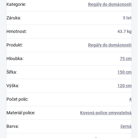
Kategorie
:
Regály do domácnosti
Záruka
:
5 let
Hmotnost
:
43.7 kg
Produkt
:
Regály do domácnosti
Hloubka
:
75 cm
Šířka
:
150 cm
Výška
:
120 cm
Počet polic
:
4
Materiál police
:
Kovová police omyvatelná
Barva
:
černá