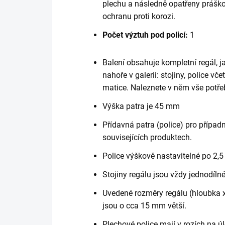
plechu a následně opatřeny práško
ochranu proti korozi.
Počet výztuh pod policí:
1
Balení obsahuje kompletní regál, 
nahoře v galerii: stojiny, police vč
matice. Naleznete v něm vše potře
Výška patra je 45 mm
Přídavná patra (police) pro případn
souvisejících produktech.
Police výškově nastavitelné po 2,5
Stojiny regálu jsou vždy jednodílné
Uvedené rozměry regálu (hloubka x 
jsou o cca 15 mm větší.
Plechové police mají v rozích na ú