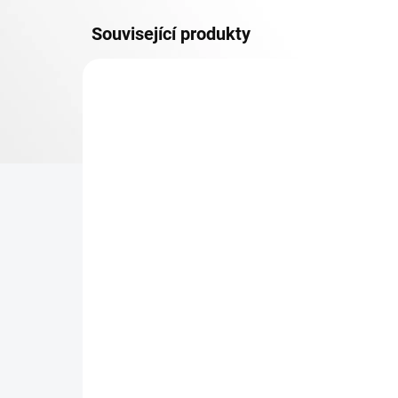
Související produkty
DOPRAVA ZDARMA
KOVOV
TOP! ŠROUBOVANÉ
REGÁLY NA VĚKY
NA OBJEDNÁVKU (DO 3 TÝDNŮ)
Patro k regálu Biedrax 60
Zá
x 150 cm, černá, nosnost
reg
150 kg
če
2 463 Kč
18
2 035,54 Kč bez DPH
154