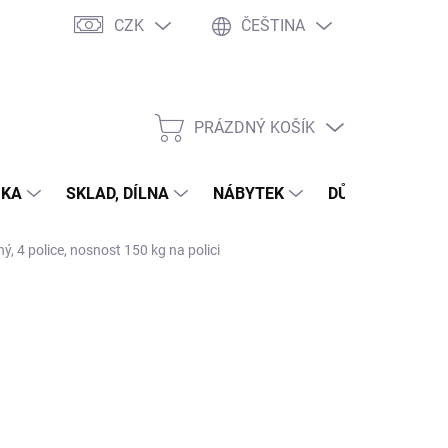
CZK
ČEŠTINA
PRÁZDNÝ KOŠÍK
NÁKUPNÍ
KOŠÍK
IKA
SKLAD, DÍLNA
NÁBYTEK
DŮM A ZAHRAD
, 4 police, nosnost 150 kg na polici