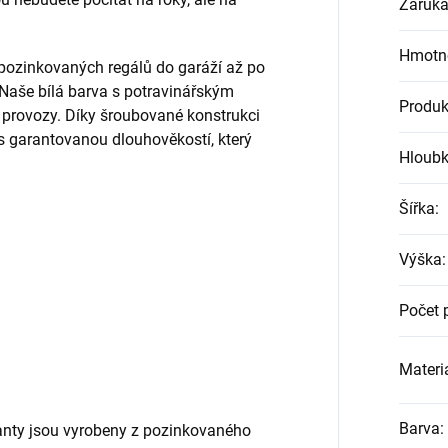
Záruk
Hmotn
 pozinkovaných regálů do garáží až po
 Naše bílá barva s potravinářským
Produk
o provozy. Díky šroubované konstrukci
s garantovanou dlouhověkostí, který
Hloub
Šířka
:
Výška
:
Počet 
Materiá
Barva
:
nty jsou vyrobeny z pozinkovaného