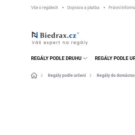
Přejít
Vše o regálech
Doprava a platba
Právní inform
na
obsah
REGÁLY PODLE DRUHU
REGÁLY PODLE U
Domů
Regály podle určení
Regály do domácnos
ZNAČKA:
BIEDRAX
DOPRAVA ZDARMA
TOP! ŠROUBOVANÉ
REGÁLY NA VĚKY