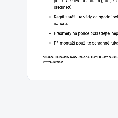
polici. Celková nosnost regálu je
předmětů.
Regál zatěžujte vždy od spodní poli
nahoru.
Předměty na police pokládejte, nep
Při montáži použijte ochranné ruka
Výrobce: Bludovický Svatý Ján s.r.o., Horní Bludovice 307
www.biedrax.cz