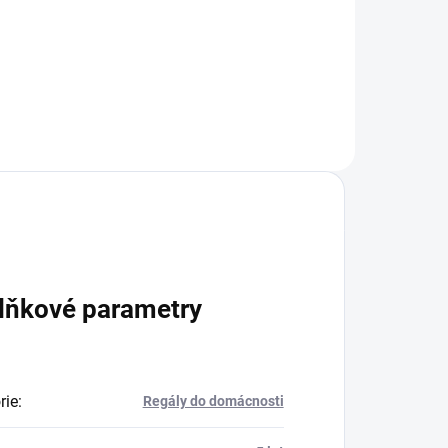
+
Do košíku
lňkové parametry
rie
:
Regály do domácnosti