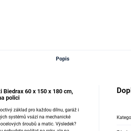
−
+
−
Do košíku
Do košíku
Popis
Dop
 Biedrax 60 x 150 x 180 cm,
a polici
octivý základ pro každou dílnu, garáž i
ových systémů vsází na mechanické
Katego
 ocelových šroubů a matic. Výsledek?
u nebudete počítat na roky, ale na