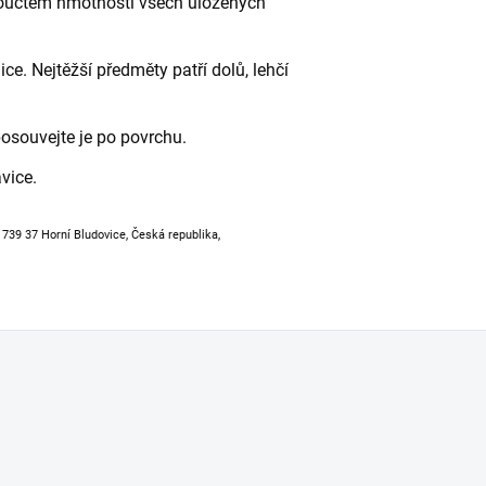
 součtem hmotností všech uložených
ce. Nejtěžší předměty patří dolů, lehčí
osouvejte je po povrchu.
vice.
, 739 37 Horní Bludovice, Česká republika,