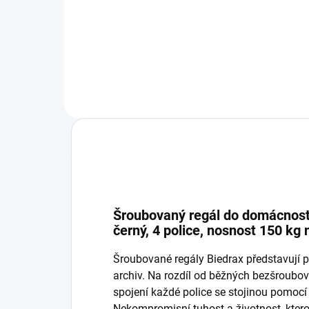
−
+
Do košíku
Šroubovaný regál do domácnosti
černý, 4 police, nosnost 150 kg n
Šroubované regály Biedrax představují p
archiv. Na rozdíl od běžných bezšroub
spojení každé police se stojinou pomocí
Nekompromisní tuhost a životnost, ktero