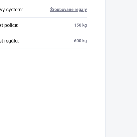
vý systém
:
Šroubované regály
t police
:
150 kg
t regálu
:
600 kg