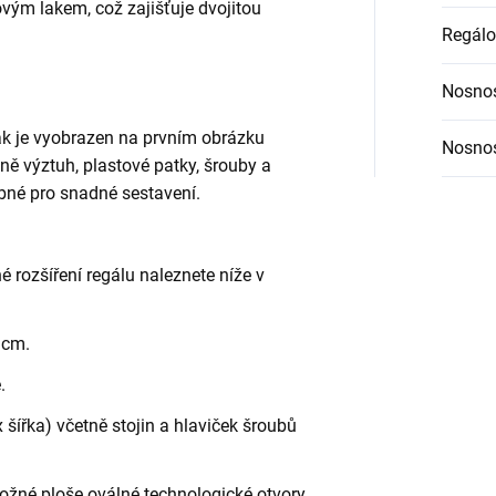
vým lakem, což zajišťuje dvojitou
Regálo
Nosnos
jak je vyobrazen na prvním obrázku
Nosnos
etně výztuh, plastové patky, šrouby a
bné pro snadné sestavení.
é rozšíření regálu naleznete níže v
 cm.
.
šířka) včetně stojin a hlaviček šroubů
ložné ploše oválné technologické otvory