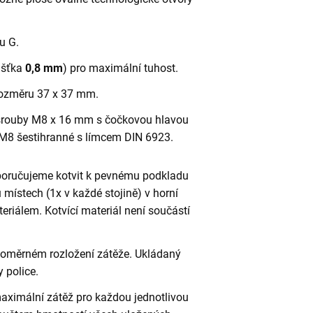
ru G.
oušťka
0,8 mm
) pro maximální tuhost.
o rozměru 37 x 37 mm.
rouby M8 x 16 mm s čočkovou hlavou
M8 šestihranné s límcem DIN 6923.
poručujeme kotvit k pevnému podkladu
 místech (1x v každé stojině) v horní
riálem. Kotvící materiál není součástí
vnoměrném rozložení zátěže. Ukládaný
 police.
aximální zátěž pro každou jednotlivou