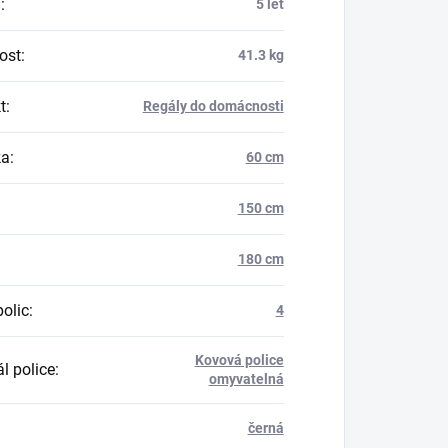
a
:
5 let
ost
:
41.3 kg
t
:
Regály do domácnosti
ka
:
60 cm
150 cm
180 cm
polic
:
4
Kovová police
l police
:
omyvatelná
černá