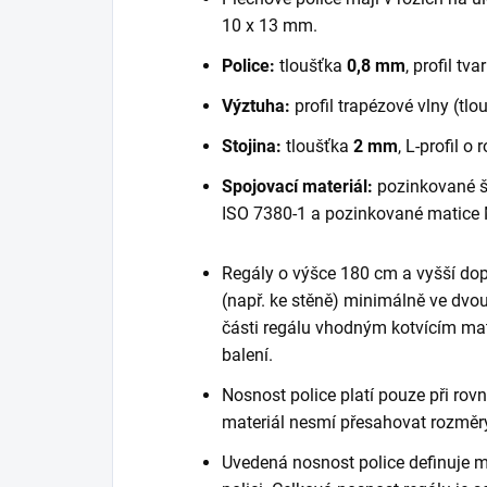
10 x 13 mm.
Police:
tloušťka
0,8 mm
, profil tva
Výztuha:
profil trapézové vlny (tl
Stojina:
tloušťka
2 mm
, L-profil 
Spojovací materiál:
pozinkované š
ISO 7380-1 a pozinkované matice 
Regály o výšce 180 cm a vyšší do
(např. ke stěně) minimálně ve dvou
části regálu vhodným kotvícím mate
balení.
Nosnost police platí pouze při ro
materiál nesmí přesahovat rozměry
Uvedená nosnost police definuje m