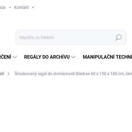
ace
Kontakt
Hledat
RČENÍ
REGÁLY DO ARCHÍVU
MANIPULAČNÍ TECHN
ti
Šroubovaný regál do domácnosti Biedrax 60 x 150 x 180 cm, černý
12 024 Kč
9 937,19 Kč bez DPH