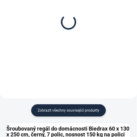
Patro k regálu Biedrax
Zábrana pro šroubovaný
60 x 130 cm, černá,
regál Biedrax 60 cm
nosnost 150 kg
černá
2 066 Kč
187 Kč
1 707,44 Kč bez DPH
154,55 Kč bez DPH
−
+
−
+
Do košíku
Do košíku
Zobrazit všechny související produkty
Šroubovaný regál do domácnosti Biedrax 60 x 130
x 250 cm, černý, 7 polic, nosnost 150 kg na polici