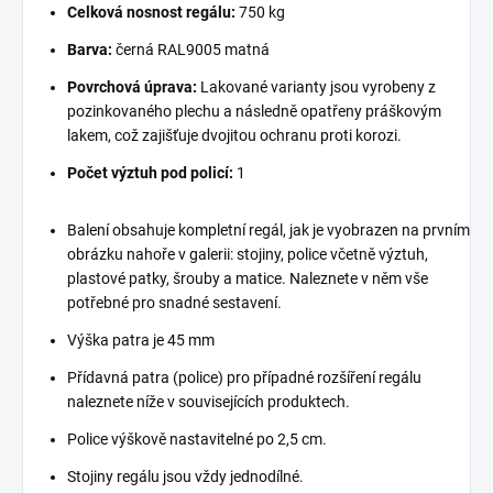
Celková nosnost regálu:
750 kg
Barva:
černá RAL9005 matná
Povrchová úprava:
Lakované varianty jsou vyrobeny z
pozinkovaného plechu a následně opatřeny práškovým
lakem, což zajišťuje dvojitou ochranu proti korozi.
Počet výztuh pod policí:
1
Balení obsahuje kompletní regál, jak je vyobrazen na prvním
obrázku nahoře v galerii: stojiny, police včetně výztuh,
plastové patky, šrouby a matice. Naleznete v něm vše
potřebné pro snadné sestavení.
Výška patra je 45 mm
Přídavná patra (police) pro případné rozšíření regálu
naleznete níže v souvisejících produktech.
Police výškově nastavitelné po 2,5 cm.
Stojiny regálu jsou vždy jednodílné.