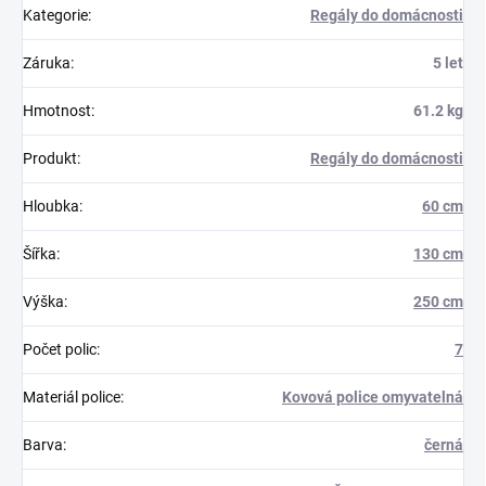
Kategorie
:
Regály do domácnosti
Záruka
:
5 let
Hmotnost
:
61.2 kg
Produkt
:
Regály do domácnosti
Hloubka
:
60 cm
Šířka
:
130 cm
Výška
:
250 cm
Počet polic
:
7
Materiál police
:
Kovová police omyvatelná
Barva
:
černá