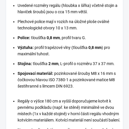
Uvedené rozměry regálu (hloubka x šířka) včetně stojin a
hlaviček šroubů jsou o cca 15 mm větší.
Plechové police mají v rozích na úložné ploše oválné
technologické otvory 10 x 13 mm.
Police:
tloušťka
0,8 mm
, profil tvaru G.
Výztuha:
profil trapézové vlny (tloušťka
0,8 mm
) pro
maximální tuhost.
Stojina:
tloušťka
2 mm
, L-profil o rozměru 37 x 37 mm.
Spojovací materiál:
pozinkované šrouby M8 x 16 mm s
čočkovou hlavou ISO 7380-1 a pozinkované matice M8
šestihranné s límcem DIN 6923.
Regály o výšce 180 cm a vyšší doporučujeme kotvit k
pevnému podkladu (např. ke stěně) minimálně ve dvou
místech (1x v každé stojině) v horní části regálu vhodným
kotvícím materiálem. Kotvící materiál není součástí balení.