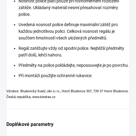
Nosnost police platí pouze při rovnoměrném rozložení
zátěže. Ukládaný materiál nesmí přesahovat rozměry
police.
Uvedená nosnost police definuje maximální zátěž pro
každou jednotlivou polici. Celková nosnost regálu je
součtem hmotností všech uložených předmětů.
Regál zatěžujte vždy od spodní police. Nejtěžší předměty
patří dolů, lehčí nahoru.
Předměty na police pokládejte, neposouvejte je po povrchu.
Při montáži použijte ochranné rukavice.
Výrobce: Bludovický Svatý Ján s.r.o., Horní Bludovice 307, 739 37 Horní Bludovice,
Česká republika, www.biedrax.cz
Doplňkové parametry