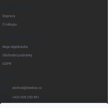
DOPRAVA A PLATBA
Doprava
O nákupu
PRÁVNÍ INFORMACE
Moje objednávka
Obchodní podmínky
GDPR
KONTAKT
obchod
@
biedrax.cz
+420 608 250 881