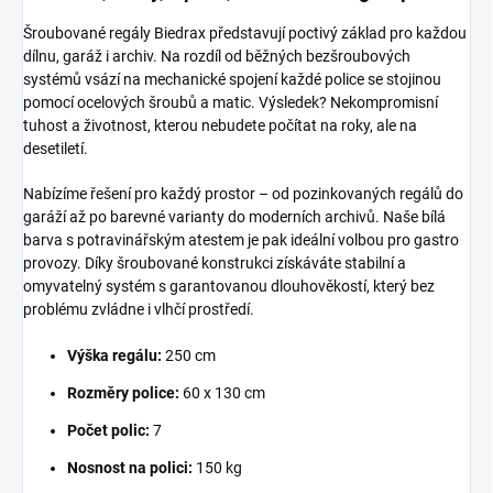
Šroubované regály Biedrax představují poctivý základ pro každou
dílnu, garáž i archiv. Na rozdíl od běžných bezšroubových
systémů vsází na mechanické spojení každé police se stojinou
pomocí ocelových šroubů a matic. Výsledek? Nekompromisní
tuhost a životnost, kterou nebudete počítat na roky, ale na
desetiletí.
Nabízíme řešení pro každý prostor – od pozinkovaných regálů do
garáží až po barevné varianty do moderních archivů. Naše bílá
barva s potravinářským atestem je pak ideální volbou pro gastro
provozy. Díky šroubované konstrukci získáváte stabilní a
omyvatelný systém s garantovanou dlouhověkostí, který bez
problému zvládne i vlhčí prostředí.
Výška regálu:
250 cm
Rozměry police:
60 x 130 cm
Počet polic:
7
Nosnost na polici:
150 kg