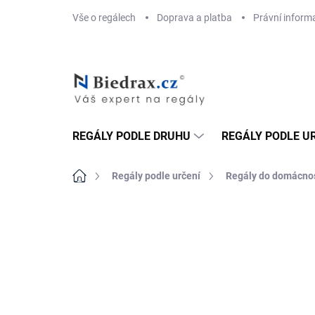
Přejít
Vše o regálech
Doprava a platba
Právní inform
na
obsah
REGÁLY PODLE DRUHU
REGÁLY PODLE U
Domů
Regály podle určení
Regály do domácnos
ZNAČKA:
BIEDRAX
DOPRAVA ZDARMA
TOP! ŠROUBOVANÉ
REGÁLY NA VĚKY