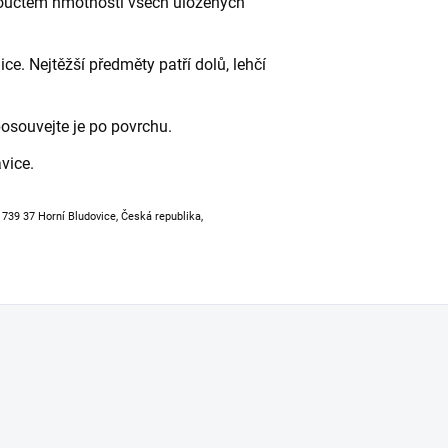
 součtem hmotností všech uložených
ce. Nejtěžší předměty patří dolů, lehčí
osouvejte je po povrchu.
vice.
, 739 37 Horní Bludovice, Česká republika,