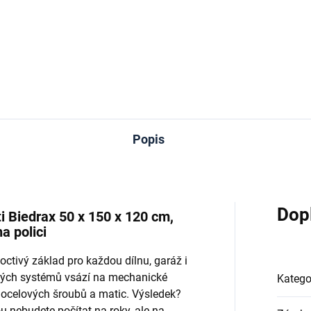
−
+
−
Do košíku
Do košíku
Popis
Dop
 Biedrax 50 x 150 x 120 cm,
a polici
octivý základ pro každou dílnu, garáž i
ových systémů vsází na mechanické
Katego
 ocelových šroubů a matic. Výsledek?
u nebudete počítat na roky, ale na