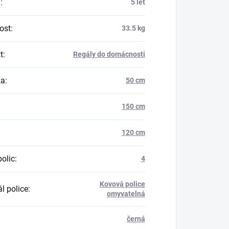
a
:
5 let
ost
:
33.5 kg
t
:
Regály do domácnosti
ka
:
50 cm
150 cm
120 cm
polic
:
4
Kovová police
l police
:
omyvatelná
černá