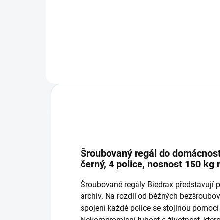
−
+
Do košíku
Šroubovaný regál do domácnosti
černý, 4 police, nosnost 150 kg n
Šroubované regály Biedrax představují p
archiv. Na rozdíl od běžných bezšroub
spojení každé police se stojinou pomocí
Nekompromisní tuhost a životnost, ktero