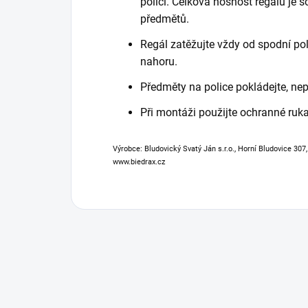
polici. Celková nosnost regálu je
předmětů.
Regál zatěžujte vždy od spodní poli
nahoru.
Předměty na police pokládejte, nep
Při montáži použijte ochranné ruka
Výrobce: Bludovický Svatý Ján s.r.o., Horní Bludovice 307
www.biedrax.cz