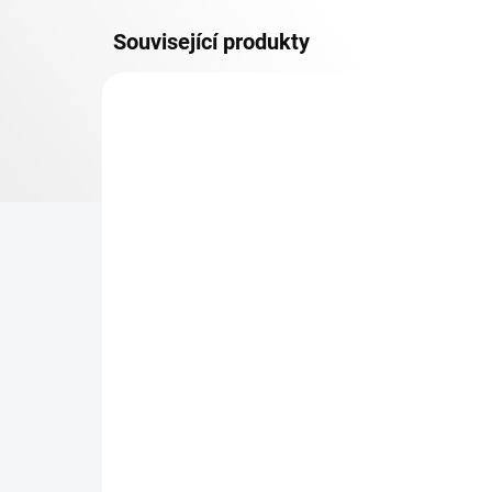
Související produkty
DOPRAVA ZDARMA
KOVOV
TOP! ŠROUBOVANÉ
REGÁLY NA VĚKY
NA OBJEDNÁVKU (DO 3 TÝDNŮ)
Patro k regálu Biedrax 50
Zá
x 150 cm, černá, nosnost
reg
150 kg
če
2 254 Kč
17
1 862,81 Kč bez DPH
145