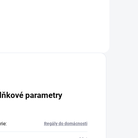
+
Do košíku
lňkové parametry
rie
:
Regály do domácnosti