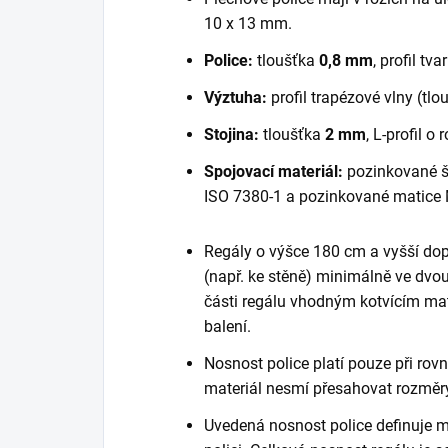
10 x 13 mm.
Police:
tloušťka
0,8 mm
, profil tva
Výztuha:
profil trapézové vlny (tl
Stojina:
tloušťka
2 mm
, L-profil 
Spojovací materiál:
pozinkované š
ISO 7380-1 a pozinkované matice 
Regály o výšce 180 cm a vyšší do
(např. ke stěně) minimálně ve dvou
části regálu vhodným kotvícím mate
balení.
Nosnost police platí pouze při ro
materiál nesmí přesahovat rozměry
Uvedená nosnost police definuje m