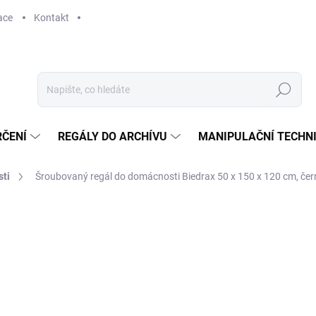
ace
Kontakt
Hledat
RČENÍ
REGÁLY DO ARCHÍVU
MANIPULAČNÍ TECHN
ti
Šroubovaný regál do domácnosti Biedrax 50 x 150 x 120 cm, černý
10 520 Kč
8 694,21 Kč bez DPH