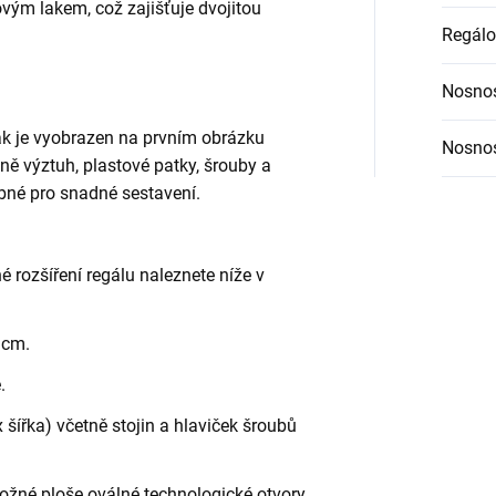
vým lakem, což zajišťuje dvojitou
Regálo
Nosnos
jak je vyobrazen na prvním obrázku
Nosnos
etně výztuh, plastové patky, šrouby a
bné pro snadné sestavení.
é rozšíření regálu naleznete níže v
 cm.
.
šířka) včetně stojin a hlaviček šroubů
ložné ploše oválné technologické otvory