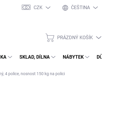
CZK
ČEŠTINA
PRÁZDNÝ KOŠÍK
NÁKUPNÍ
KOŠÍK
IKA
SKLAD, DÍLNA
NÁBYTEK
DŮM A ZAHRAD
, 4 police, nosnost 150 kg na polici