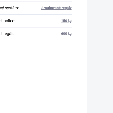
vý systém
:
Šroubované regály
t police
:
150 kg
t regálu
:
600 kg