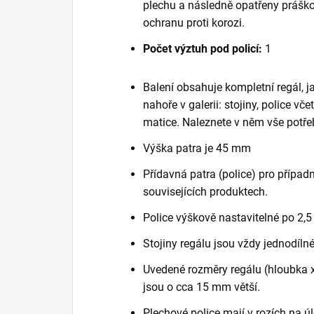
plechu a následně opatřeny práško
ochranu proti korozi.
Počet výztuh pod policí:
1
Balení obsahuje kompletní regál, 
nahoře v galerii: stojiny, police vč
matice. Naleznete v něm vše potře
Výška patra je 45 mm
Přídavná patra (police) pro případn
souvisejících produktech.
Police výškově nastavitelné po 2,5
Stojiny regálu jsou vždy jednodílné
Uvedené rozměry regálu (hloubka x 
jsou o cca 15 mm větší.
Plechové police mají v rozích na ú