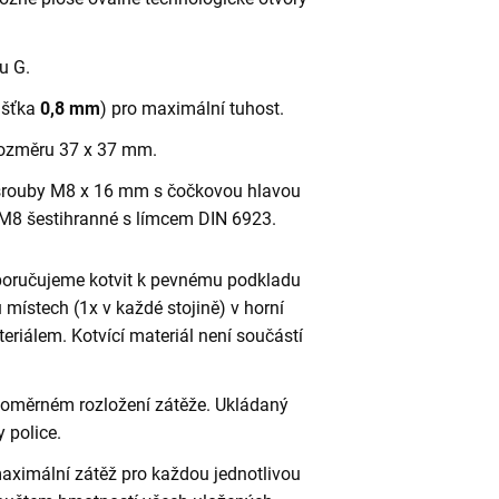
ru G.
oušťka
0,8 mm
) pro maximální tuhost.
o rozměru 37 x 37 mm.
rouby M8 x 16 mm s čočkovou hlavou
M8 šestihranné s límcem DIN 6923.
poručujeme kotvit k pevnému podkladu
 místech (1x v každé stojině) v horní
riálem. Kotvící materiál není součástí
vnoměrném rozložení zátěže. Ukládaný
 police.
aximální zátěž pro každou jednotlivou