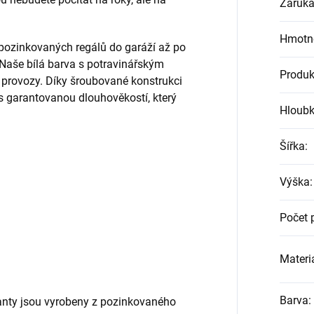
Záruk
Hmotn
 pozinkovaných regálů do garáží až po
 Naše bílá barva s potravinářským
Produk
o provozy. Díky šroubované konstrukci
s garantovanou dlouhověkostí, který
Hloub
Šířka
:
Výška
:
Počet 
Materiá
Barva
:
nty jsou vyrobeny z pozinkovaného