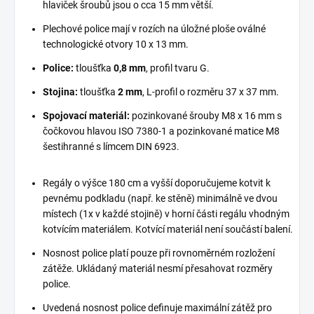
hlaviček šroubů jsou o cca 15 mm větší.
Plechové police mají v rozích na úložné ploše oválné
technologické otvory 10 x 13 mm.
Police:
tloušťka
0,8 mm
, profil tvaru G.
Stojina:
tloušťka
2 mm
, L-profil o rozměru 37 x 37 mm.
Spojovací materiál:
pozinkované šrouby M8 x 16 mm s
čočkovou hlavou ISO 7380-1 a pozinkované matice M8
šestihranné s límcem DIN 6923.
Regály o výšce 180 cm a vyšší doporučujeme kotvit k
pevnému podkladu (např. ke stěně) minimálně ve dvou
místech (1x v každé stojině) v horní části regálu vhodným
kotvícím materiálem. Kotvící materiál není součástí balení.
Nosnost police platí pouze při rovnoměrném rozložení
zátěže. Ukládaný materiál nesmí přesahovat rozměry
police.
Uvedená nosnost police definuje maximální zátěž pro