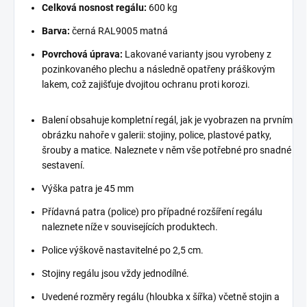
Celková nosnost regálu:
600 kg
Barva:
černá RAL9005 matná
Povrchová úprava:
Lakované varianty jsou vyrobeny z
pozinkovaného plechu a následně opatřeny práškovým
lakem, což zajišťuje dvojitou ochranu proti korozi.
Balení obsahuje kompletní regál, jak je vyobrazen na prvním
obrázku nahoře v galerii: stojiny, police, plastové patky,
šrouby a matice. Naleznete v něm vše potřebné pro snadné
sestavení.
Výška patra je 45 mm
Přídavná patra (police) pro případné rozšíření regálu
naleznete níže v souvisejících produktech.
Police výškově nastavitelné po 2,5 cm.
Stojiny regálu jsou vždy jednodílné.
Uvedené rozměry regálu (hloubka x šířka) včetně stojin a