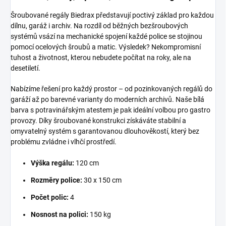
Šroubované regály Biedrax představují poctivý základ pro každou
dílnu, garáž i archiv. Na rozdíl od běžných bezšroubových
systémů vsází na mechanické spojení každé police se stojinou
pomocí ocelových šroubů a matic. Výsledek? Nekompromisní
tuhost a životnost, kterou nebudete počítat na roky, ale na
desetiletí.
Nabízíme řešení pro každý prostor – od pozinkovaných regálů do
garáží až po barevné varianty do moderních archivů. Naše bílá
barva s potravinářským atestem je pak ideální volbou pro gastro
provozy. Díky šroubované konstrukci získáváte stabilní a
omyvatelný systém s garantovanou dlouhověkostí, který bez
problému zvládne i vlhčí prostředí.
Výška regálu:
120 cm
Rozměry police:
30 x 150 cm
Počet polic:
4
Nosnost na polici:
150 kg