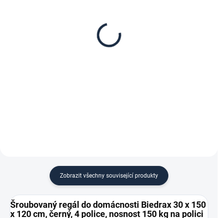
Patro k regálu Biedrax
Zábrana pro šroubovaný
30 x 150 cm, černá,
regál Biedrax 30 cm
nosnost 150 kg
černá
1 758 Kč
157 Kč
1 452,89 Kč bez DPH
129,75 Kč bez DPH
−
+
−
+
Do košíku
Do košíku
Zobrazit všechny související produkty
Šroubovaný regál do domácnosti Biedrax 30 x 150
x 120 cm, černý, 4 police, nosnost 150 kg na polici