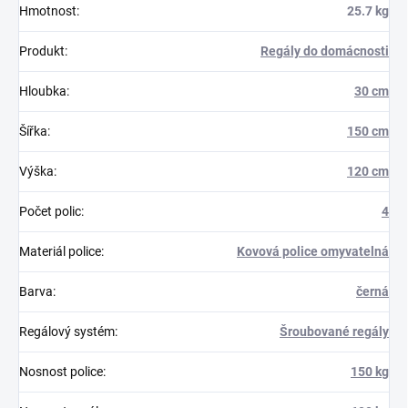
Hmotnost
:
25.7 kg
Produkt
:
Regály do domácnosti
Hloubka
:
30 cm
Šířka
:
150 cm
Výška
:
120 cm
Počet polic
:
4
Materiál police
:
Kovová police omyvatelná
Barva
:
černá
Regálový systém
:
Šroubované regály
Nosnost police
:
150 kg