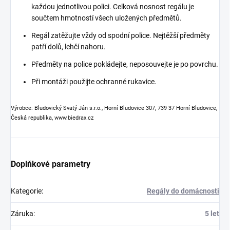
každou jednotlivou polici. Celková nosnost regálu je
součtem hmotností všech uložených předmětů.
Regál zatěžujte vždy od spodní police. Nejtěžší předměty
patří dolů, lehčí nahoru.
Předměty na police pokládejte, neposouvejte je po povrchu.
Při montáži použijte ochranné rukavice.
Výrobce: Bludovický Svatý Ján s.r.o., Horní Bludovice 307, 739 37 Horní Bludovice,
Česká republika, www.biedrax.cz
Doplňkové parametry
Kategorie
:
Regály do domácnosti
Záruka
:
5 let