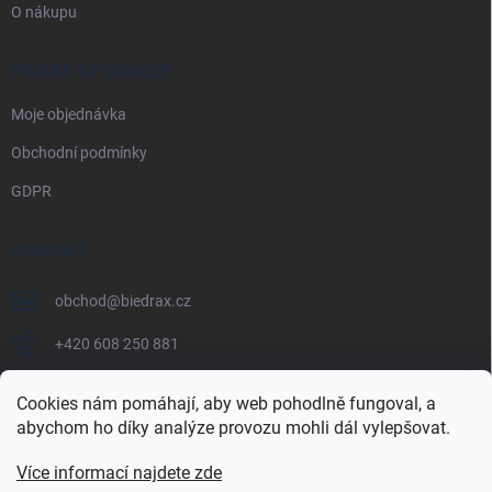
O nákupu
PRÁVNÍ INFORMACE
Moje objednávka
Obchodní podmínky
GDPR
KONTAKT
obchod
@
biedrax.cz
+420 608 250 881
Cookies nám pomáhají, aby web pohodlně fungoval, a
abychom ho díky analýze provozu mohli dál vylepšovat.
Více informací najdete zde