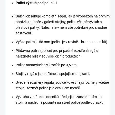
Počet výztuh pod policí:
1
Balení obsahuje kompletní regál, jak je vyobrazen na prvním
obrázku nahoře v galerii: stojiny, police včetně výztuh a
plastové patky. Naleznete v něm vše potřebné pro snadné
sestavení.
Výška patra je 58 mm (police je v rovině s hranou nosníků)
Přídavná patra (police) pro případné rozšíření regálu
naleznete níže v souvisejících produktech.
Police nastavitelné v krocích po 3,5 cm.
Stojiny regálu jsou dělené a spojují se spojkami.
Uvedené rozměry regálu jsou celkové vnější rozměry včetně
stojin - rozměr police je o cca 1 cm menší.
Výztuhu vsuňte do nosníků před jejich zacvaknutím do
stojin a následně posuňte na střed police podle obrázku.