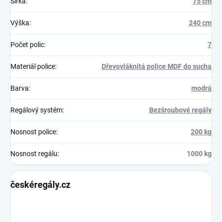
Šířka
:
75 cm
Výška
:
240 cm
Počet polic
:
7
Materiál police
:
Dřevovláknitá police MDF do sucha
Barva
:
modrá
Regálový systém
:
Bezšroubové regály
Nosnost police
:
200 kg
Nosnost regálu
:
1000 kg
českéregály.cz