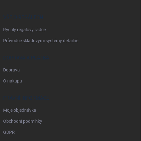
a
t
í
VŠE O REGÁLECH
Rychlý regálový rádce
Průvodce skladovými systémy detailně
DOPRAVA A PLATBA
Doprava
O nákupu
PRÁVNÍ INFORMACE
Moje objednávka
Obchodní podmínky
GDPR