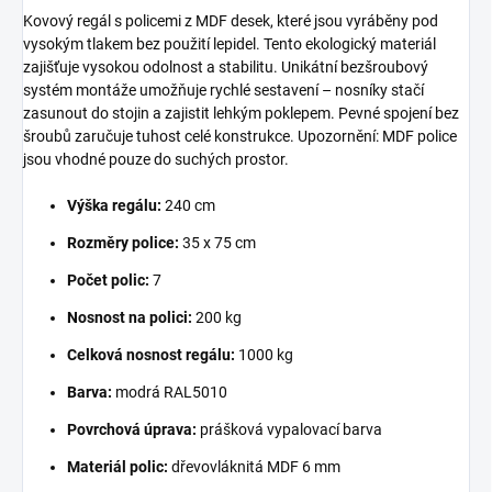
Kovový regál s policemi z MDF desek, které jsou vyráběny pod
vysokým tlakem bez použití lepidel. Tento ekologický materiál
zajišťuje vysokou odolnost a stabilitu. Unikátní bezšroubový
systém montáže umožňuje rychlé sestavení – nosníky stačí
zasunout do stojin a zajistit lehkým poklepem. Pevné spojení bez
šroubů zaručuje tuhost celé konstrukce. Upozornění: MDF police
jsou vhodné pouze do suchých prostor.
Výška regálu:
240 cm
Rozměry police:
35 x 75 cm
Počet polic:
7
Nosnost na polici:
200 kg
Celková nosnost regálu:
1000 kg
Barva:
modrá RAL5010
Povrchová úprava:
prášková vypalovací barva
Materiál polic:
dřevovláknitá MDF 6 mm