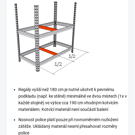
Regály vyšší než 180 cm je nutné ukotvit k pevnému
podkladu (např. ke stěně) minimálně ve dvou místech (1x v
každé stojině) ve výšce cca 190 cm vhodným kotvícím
materiálem. Kotvící materiál není součástí balení
Nosnost police platí pouze při rovnoměrném rozložení
zátěže. Ukládaný materiál nesmí přesahovat rozměry
police