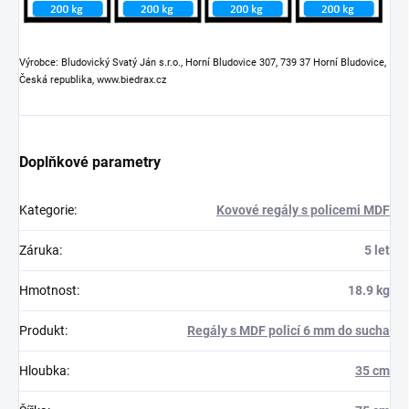
Výrobce: Bludovický Svatý Ján s.r.o., Horní Bludovice 307, 739 37 Horní Bludovice,
Česká republika, www.biedrax.cz
Doplňkové parametry
Kategorie
:
Kovové regály s policemi MDF
Záruka
:
5 let
Hmotnost
:
18.9 kg
Produkt
:
Regály s MDF policí 6 mm do sucha
Hloubka
:
35 cm