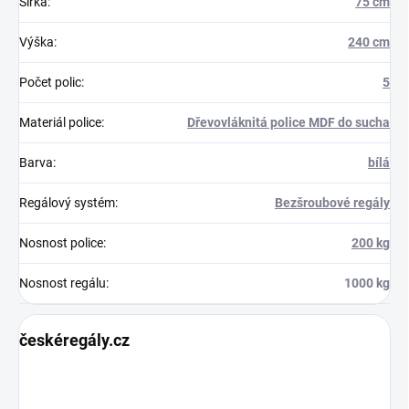
Šířka
:
75 cm
Výška
:
240 cm
Počet polic
:
5
Materiál police
:
Dřevovláknitá police MDF do sucha
Barva
:
bílá
Regálový systém
:
Bezšroubové regály
Nosnost police
:
200 kg
Nosnost regálu
:
1000 kg
českéregály.cz