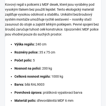
Kovový regál s policemi z MDF desek, které jsou vyráběny pod
vysokým tlakem bez použití lepidel. Tento ekologický materiál
zajišťuje vysokou odolnost a stabilitu. Unikátní bezšroubový
systém montáže umožňuje rychlé sestavení – nosníky stačí
zasunout do stojin a zajistit lehkým poklepem. Pevné spojení bez
šroubů zaručuje tuhost celé konstrukce. Upozornění: MDF police
jsou vhodné pouze do suchých prostor.
Výška regálu:
240 cm
Rozměry police:
35 x 75 cm
Počet polic:
5
Nosnost na polici:
200 kg
Celková nosnost regálu:
1000 kg
Barva:
bílá RAL9003
Povrchová úprava:
prášková vypalovací barva
Materiál polic:
dřevovláknitá MDF 6 mm