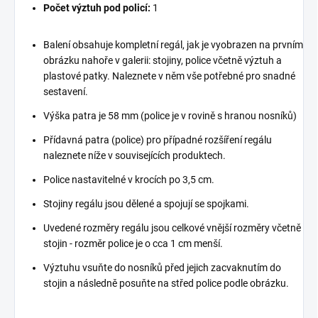
Počet výztuh pod policí:
1
Balení obsahuje kompletní regál, jak je vyobrazen na prvním
obrázku nahoře v galerii: stojiny, police včetně výztuh a
plastové patky. Naleznete v něm vše potřebné pro snadné
sestavení.
Výška patra je 58 mm (police je v rovině s hranou nosníků)
Přídavná patra (police) pro případné rozšíření regálu
naleznete níže v souvisejících produktech.
Police nastavitelné v krocích po 3,5 cm.
Stojiny regálu jsou dělené a spojují se spojkami.
Uvedené rozměry regálu jsou celkové vnější rozměry včetně
stojin - rozměr police je o cca 1 cm menší.
Výztuhu vsuňte do nosníků před jejich zacvaknutím do
stojin a následně posuňte na střed police podle obrázku.