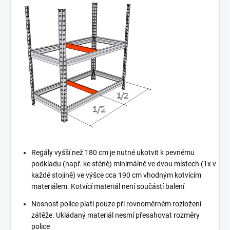
Regály vyšší než 180 cm je nutné ukotvit k pevnému
podkladu (např. ke stěně) minimálně ve dvou místech (1x v
každé stojině) ve výšce cca 190 cm vhodným kotvícím
materiálem. Kotvící materiál není součástí balení
Nosnost police platí pouze při rovnoměrném rozložení
zátěže. Ukládaný materiál nesmí přesahovat rozměry
police