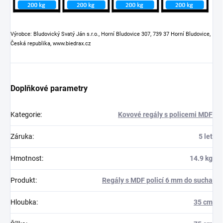
Výrobce: Bludovický Svatý Ján s.r.o., Horní Bludovice 307, 739 37 Horní Bludovice,
Česká republika, www.biedrax.cz
Doplňkové parametry
Kategorie
:
Kovové regály s policemi MDF
Záruka
:
5 let
Hmotnost
:
14.9 kg
Produkt
:
Regály s MDF policí 6 mm do sucha
Hloubka
:
35 cm