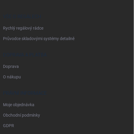
a
t
í
VŠE O REGÁLECH
Rychlý regálový rádce
Průvodce skladovými systémy detailně
DOPRAVA A PLATBA
Doprava
O nákupu
PRÁVNÍ INFORMACE
Moje objednávka
Obchodní podmínky
GDPR