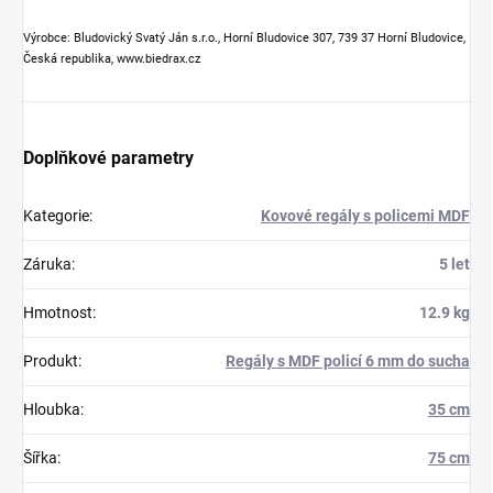
Výrobce: Bludovický Svatý Ján s.r.o., Horní Bludovice 307, 739 37 Horní Bludovice,
Česká republika, www.biedrax.cz
Doplňkové parametry
Kategorie
:
Kovové regály s policemi MDF
Záruka
:
5 let
Hmotnost
:
12.9 kg
Produkt
:
Regály s MDF policí 6 mm do sucha
Hloubka
:
35 cm
Šířka
:
75 cm