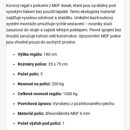
Kovový regál s policemi z MDF desek, které jsou vyráběny pod
vysokým tlakem bez použití lepidel. Tento ekologický materiál
zajišťuje vysokou odolnost a stabilitu. Unikátní bezšroubový
systém montáže umožňuje rychlé sestavení – nosníky stačí
zasunout do stojin a zajistit lehkým poklepem. Pevné spojení bez
šroubů zaručuje tuhost celé konstrukce. Upozornění: MDF police
jsou vhodné pouze do suchých prostor.
Výška regálu:
180 cm
Rozměry police:
35 x 75 cm
Počet polic:
5
Nosnost na polici:
200 kg
Celková nosnost regálu:
1000 kg
Povrchová úprava:
Vyrobeno z pozinkovaného plechu
Materiál polic:
dřevovláknitá MDF 6 mm
Počet výztuh pod policí:
1