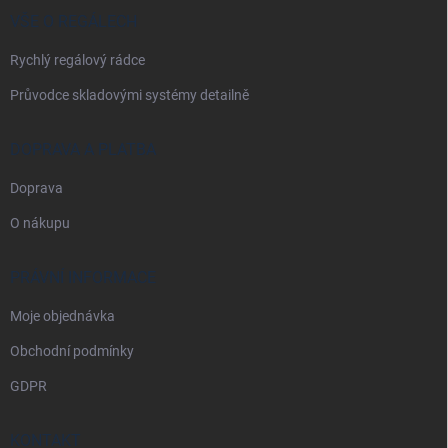
í
VŠE O REGÁLECH
Rychlý regálový rádce
Průvodce skladovými systémy detailně
DOPRAVA A PLATBA
Doprava
O nákupu
PRÁVNÍ INFORMACE
Moje objednávka
Obchodní podmínky
GDPR
KONTAKT