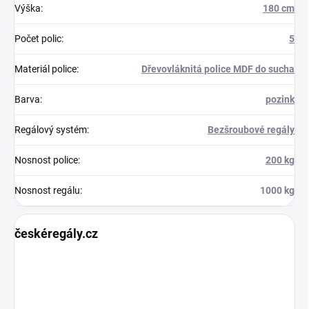
Výška
:
180 cm
Počet polic
:
5
Materiál police
:
Dřevovláknitá police MDF do sucha
Barva
:
pozink
Regálový systém
:
Bezšroubové regály
Nosnost police
:
200 kg
Nosnost regálu
:
1000 kg
českéregály.cz