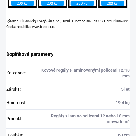
Výrobce: Bludovický Svatý Ján s.r.o., Horní Bludovice 307, 739 37 Horní Bludovice,
Česká republika, www.biedrax.cz
Doplňkové parametry
Kovové regály s laminovanými policemi 12/18
Kategorie
:
mm
Záruka
:
5 let
Hmotnost
:
19.4 kg
Regály s lamino policemi 12 nebo 18 mm
Produkt
:
omyvatelné
Hloubka
:
60 cm