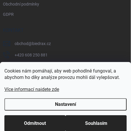
Obchodní podmínky
GDPR
KONTAKT
obchod
@
biedrax.cz
+420 608 250 881
Cookies nám pomáhají, aby web pohodlně fungoval, a
abychom ho díky analýze provozu mohli dál vylepšovat.
Více informací najdete zde
Nastavení
Copyright 2026
Biedrax.cz
. Všechna práva vyhrazena.
Odmítnout
Souhlasím
Vytvořil Shoptet Premium