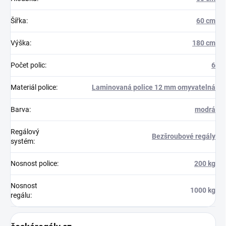
Šířka
:
60 cm
Výška
:
180 cm
Počet polic
:
6
Materiál police
:
Laminovaná police 12 mm omyvatelná
Barva
:
modrá
Regálový
Bezšroubové regály
systém
:
Nosnost police
:
200 kg
Nosnost
1000 kg
regálu
: