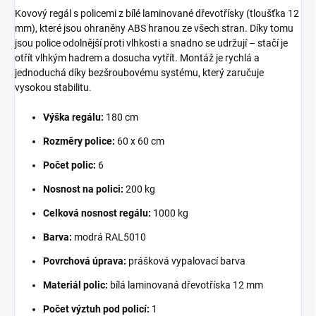
Kovový regál s policemi z bílé laminované dřevotřísky (tloušťka 12
mm), které jsou ohraněny ABS hranou ze všech stran. Díky tomu
jsou police odolnější proti vlhkosti a snadno se udržují – stačí je
otřít vlhkým hadrem a dosucha vytřít. Montáž je rychlá a
jednoduchá díky bezšroubovému systému, který zaručuje
vysokou stabilitu.
Výška regálu:
180 cm
Rozměry police:
60 x 60 cm
Počet polic:
6
Nosnost na polici:
200 kg
Celková nosnost regálu:
1000 kg
Barva:
modrá RAL5010
Povrchová úprava:
prášková vypalovací barva
Materiál polic:
bílá laminovaná dřevotříska 12 mm
Počet výztuh pod policí:
1